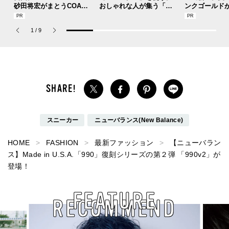
砂田将宏がまとうCOACH
おしゃれな人が集う「ソ
ンクゴールド
の新作フレグランス「コ
ウル」のカフェ＆ベーカ
SUMMER PIN
ーチ ピュア プラチナム
リー、コミュニティスナ
Jouete! Vol.1
1
/
9
パルファム」
ップ！
スニーカー
ニューバランス(New Balance)
HOME
FASHION
最新ファッション
【ニューバラン
ス】Made in U.S.A.「990」復刻シリーズの第２弾 「990v2」が
登場！
FEATURE
RECOMMEND