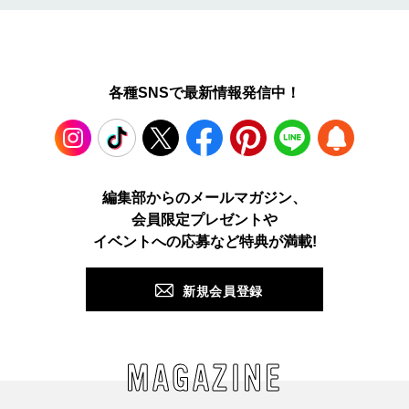
各種SNSで最新情報発信中！
Instagram
TikTok
X
Facebook
Pinterest
LINE
WEB
編集部からのメールマガジン、
会員限定プレゼントや
PUSH
イベントへの応募など特典が満載!
新規会員登録
MAGAZINE