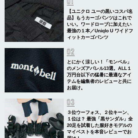
【ユニクロ ユーの黒いコスパ名
品】もうカーゴパンツはこれで
いい。ワードローブに加えたい
最強の１本／Uniqlo U ワイドフ
ィットカーゴパンツ
とにかく涼しい！「モンベル」
のメンズアパレル13選。ALL１
万円台以下の猛暑に最適なアイ
テムを編集者のレビューと共に
お届け。
３位ウーフォス、２位キーン、
１位は？ 最強「黒サンダル」全
20足を試着した服好きモデルの
マイベストを本音レビューでお