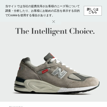
当サイトでは当社の提携先等がお客様のニーズ等について
詳しくは
調査・分析したり、お客様にお勧めの広告を表示する目的
こちら
でCookieを使用する場合があります。
ホーム
モデル募集
ランキング
ファッション
ビューテ