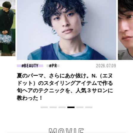
026.07.09
FASHION
2026.07.09
FA
（エヌ
高橋璃央と、ジュエッテの出会い。夏の
で作る
定番、ピンクゴールドが印象的
ロンに
な“SUMMER PINK”［meets Jouete!
Vol.12］