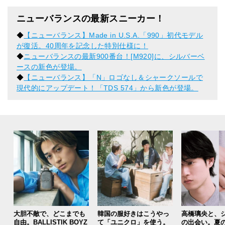
ニューバランスの最新スニーカー！
◆
【ニューバランス】Made in U.S.A.「990」初代モデル
が復活。40周年を記念した特別仕様に！
◆
ニューバランスの最新900番台！[M920]に、シルバーベ
ースの新色が登場。
◆
【ニューバランス】「N」ロゴなし＆シャークソールで
現代的にアップデート！「TDS 574」から新色が登場。
大胆不敵で、どこまでも
韓国の服好きはこうやっ
高橋璃央と、
自由。BALLISTIK BOYZ
て「ユニクロ」を使う。
の出会い。夏