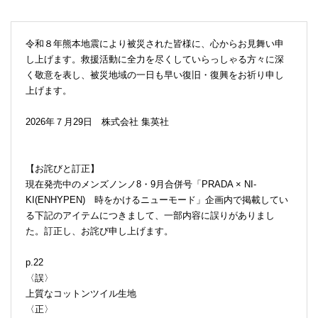
令和８年熊本地震により被災された皆様に、心からお見舞い申
し上げます。救援活動に全力を尽くしていらっしゃる方々に深
く敬意を表し、被災地域の一日も早い復旧・復興をお祈り申し
上げます。
2026年７月29日 株式会社 集英社
【お詫びと訂正】
現在発売中のメンズノンノ8・9月合併号「PRADA × NI-
KI(ENHYPEN) 時をかけるニューモード」企画内で掲載してい
る下記のアイテムにつきまして、一部内容に誤りがありまし
た。訂正し、お詫び申し上げます。
p.22
〈誤〉
上質なコットンツイル生地
〈正〉