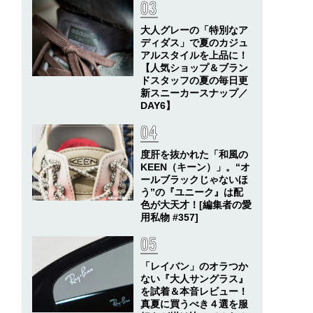
大人グレーの「特別なア
ディダス」で夏のカジュ
アルスタイルを上品に！
【人気ショップ＆ブラン
ドスタッフの夏の毎日更
新スニーカースナップ／
DAY6】
度肝を抜かれた「和風の
KEEN（キーン）」。“オ
ールブラックじゃないほ
う”の『ユニーク』は配
色が大天才！[編集者の愛
用私物 #357]
「レイバン」のオラつか
ない『大人サングラス』
を試着＆本音レビュー！
真夏に買うべき４選を服