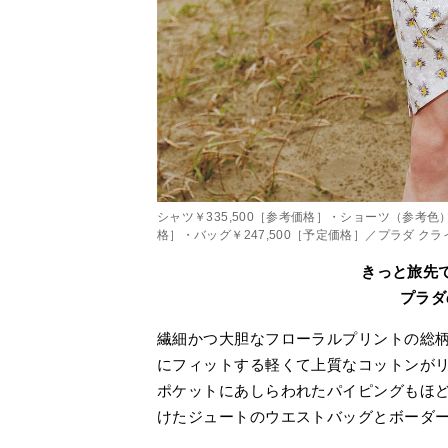
シャツ￥335,500［参考価格］・ショーツ（参考色）￥
格］・バッグ￥247,500［予定価格］／プラダ ク
きっと旅先
プラダ
繊細かつ大胆なフローラルプリントの総
にフィットする軽くて上質なコットンが
ポケットにあしらわれたパイピングもほ
けたジュートのウエストバッグとボーダ