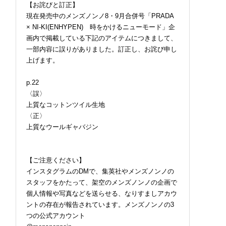
【お詫びと訂正】
現在発売中のメンズノンノ8・9月合併号「PRADA
× NI-KI(ENHYPEN) 時をかけるニューモード」企
画内で掲載している下記のアイテムにつきまして、
一部内容に誤りがありました。訂正し、お詫び申し
上げます。
p.22
〈誤〉
上質なコットンツイル生地
〈正〉
上質なウールギャバジン
【ご注意ください】
インスタグラムのDMで、集英社やメンズノンノの
スタッフをかたって、架空のメンズノンノの企画で
個人情報や写真などを送らせる、なりすましアカウ
ントの存在が報告されています。メンズノンノの3
つの公式アカウント