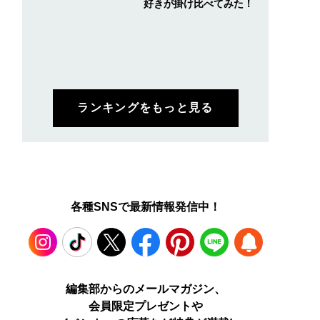
好きが掛け比べてみた！
ランキングをもっと見る
各種SNSで最新情報発信中！
Instagram
TikTok
X
Facebook
Pinterest
LINE
WEB
編集部からのメールマガジン、
会員限定プレゼントや
PUSH