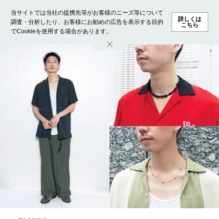
当サイトでは当社の提携先等がお客様のニーズ等について
詳しくは
調査・分析したり、お客様にお勧めの広告を表示する目的
こちら
でCookieを使用する場合があります。
ホーム
モデル募集
ランキング
ファッション
ビューテ