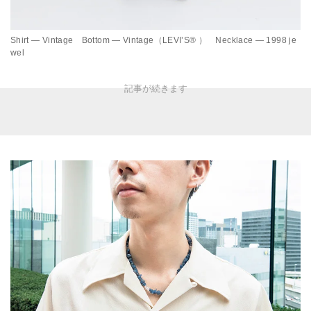
Shirt — Vintage Bottom — Vintage（LEVI’S® ） Necklace — 1998 je
wel