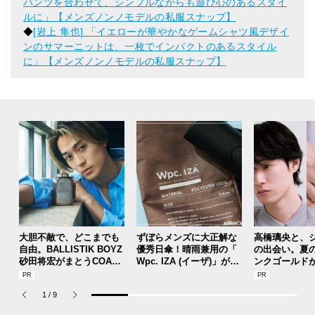
パンツを合わせて、シンプルながらも遊び心のあるスタイ
ルに」【メンズノンノモデルの私服スナップ】
◆
[岩上 隼也] 「イエローが華やかなゲームシャツ風デザイ
ンのサマーニットは、一枚でインパクトのあるスタイル
に」【メンズノンノモデルの私服スナップ】
大胆不敵で、どこまでも
ずぼらメンズに大正解な
高橋璃央と、
自由。BALLISTIK BOYZ
優秀日傘！晴雨兼用の「
の出会い。夏
砂田将宏がまとうCOACH
Wpc. IZA (イーザ)」があ
ンクゴールド
の新作フレグランス「コ
れば猛暑の日差しもゲリ
SUMMER PIN
ーチ ピュア プラチナム
ラ豪雨も無問題！[編集者
Jouete! Vol.1
1
/
9
パルファム」
の愛用私物 #360]