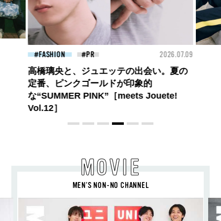
26.07.09
FASHION
2026.07.09
FAS
ロエベの新しい世界へようこそ。大胆な
コントラストとレイヤードの先に。装う
喜び、明るいスピリット
MOVIE
MEN’S NON-NO CHANNEL