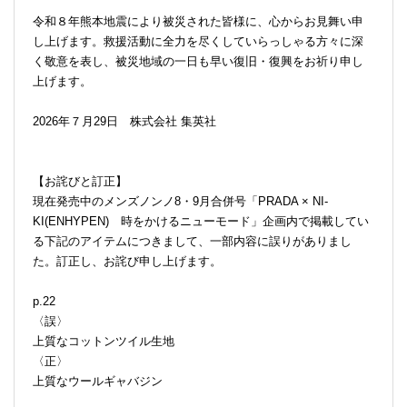
令和８年熊本地震により被災された皆様に、心からお見舞い申
し上げます。救援活動に全力を尽くしていらっしゃる方々に深
く敬意を表し、被災地域の一日も早い復旧・復興をお祈り申し
上げます。
2026年７月29日 株式会社 集英社
【お詫びと訂正】
現在発売中のメンズノンノ8・9月合併号「PRADA × NI-
KI(ENHYPEN) 時をかけるニューモード」企画内で掲載してい
る下記のアイテムにつきまして、一部内容に誤りがありまし
た。訂正し、お詫び申し上げます。
p.22
〈誤〉
上質なコットンツイル生地
〈正〉
上質なウールギャバジン