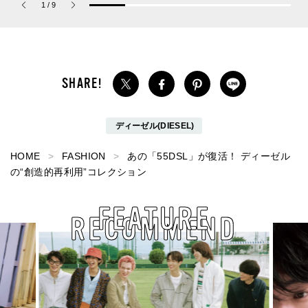
1
/
9
パルファム」
共に総まとめ。
ディーゼル(DIESEL)
HOME
FASHION
あの「55DSL」が復活！ ディーゼル
の“創造的再利用”コレクション
FEATURE
RECOMMEND