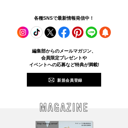
各種SNSで最新情報発信中！
Instagram
TikTok
X
Facebook
Pinterest
LINE
WEB
編集部からのメールマガジン、
会員限定プレゼントや
PUSH
イベントへの応募など特典が満載!
新規会員登録
MAGAZINE