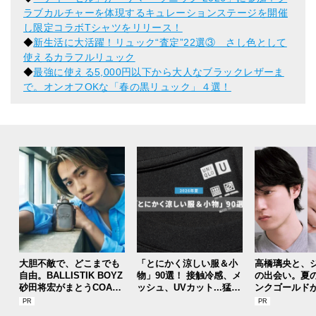
ラブカルチャーを体現するキュレーションステージを開催
し限定コラボTシャツをリリース！
◆
新生活に大活躍！リュック“査定”22選③ さし色として
使えるカラフルリュック
◆
最強に使える5,000円以下から大人なブラックレザーま
で。オンオフOKな「春の黒リュック」４選！
大胆不敵で、どこまでも
「とにかく涼しい服＆小
高橋璃央と、
自由。BALLISTIK BOYZ
物」90選！ 接触冷感、メ
の出会い。夏
砂田将宏がまとうCOACH
ッシュ、UVカット...猛暑
ンクゴールド
の新作フレグランス「コ
を快適に乗り切る“おしゃ
SUMMER PIN
ーチ ピュア プラチナム
れアイテム”をレビューと
Jouete! Vol.1