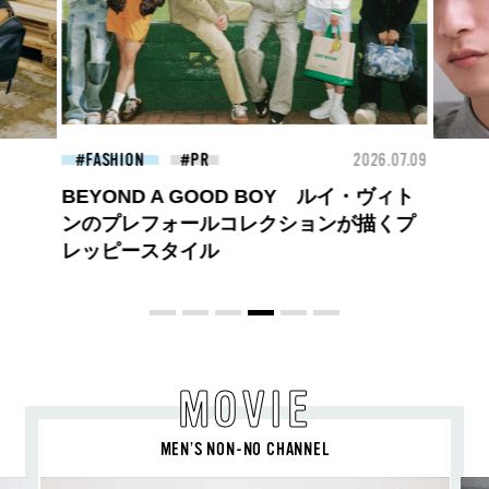
26.07.09
FASHION
2026.07.09
BEA
高橋璃央と、ジュエッテの出会い。夏の
定番、ピンクゴールドが印象的
な“SUMMER PINK”［meets Jouete!
Vol.12］
MOVIE
MEN’S NON-NO CHANNEL