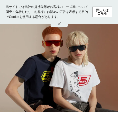
当サイトでは当社の提携先等がお客様のニーズ等について
詳しくは
調査・分析したり、お客様にお勧めの広告を表示する目的
こちら
でCookieを使用する場合があります。
ホーム
モデル募集
ランキング
ファッション
ビューテ