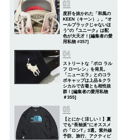
度肝を抜かれた「和風の
KEEN（キーン）」。“オ
ールブラックじゃないほ
う”の『ユニーク』は配
色が大天才！[編集者の愛
用私物 #357]
ストリートな「ポロ ラル
フ ローレン」を発見。
「ニューエラ」とのコラ
ボキャップは上品＆クラ
シカルで古着とも相性抜
群！[編集者の愛用私物
＃355]
【とにかく涼しい！】夏
でも“長袖派”にオススメ
の「ロンT」3選。紫外線
予防、旅行、アクティビ