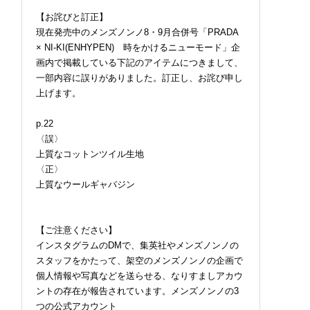
【お詫びと訂正】
現在発売中のメンズノンノ8・9月合併号「PRADA
× NI-KI(ENHYPEN) 時をかけるニューモード」企
画内で掲載している下記のアイテムにつきまして、
一部内容に誤りがありました。訂正し、お詫び申し
上げます。
p.22
〈誤〉
上質なコットンツイル生地
〈正〉
上質なウールギャバジン
【ご注意ください】
インスタグラムのDMで、集英社やメンズノンノの
スタッフをかたって、架空のメンズノンノの企画で
個人情報や写真などを送らせる、なりすましアカウ
ントの存在が報告されています。メンズノンノの3
つの公式アカウント