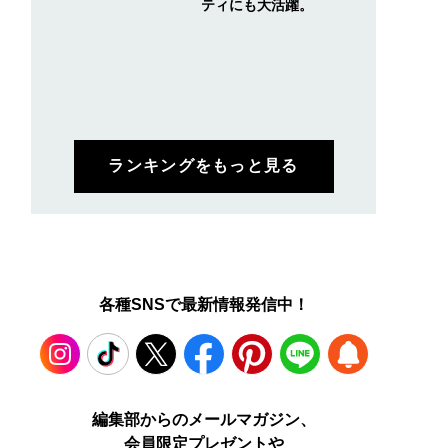
ティにも大活躍。
ランキングをもっと見る
各種SNSで最新情報発信中！
Instagram
TikTok
X
Facebook
Pinterest
LINE
WEB
編集部からのメールマガジン、
会員限定プレゼントや