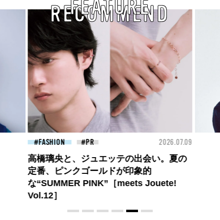
FEATURE
RECOMMEND
26.07.09
FASHION
2026.07.09
【PRADA × NI-KI(ENHYPEN)】時をかけ
る、ニューモード