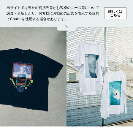
当サイトでは当社の提携先等がお客様のニーズ等について
詳しくは
調査・分析したり、お客様にお勧めの広告を表示する目的
こちら
でCookieを使用する場合があります。
ホーム
モデル募集
ランキング
ファッション
ビューテ