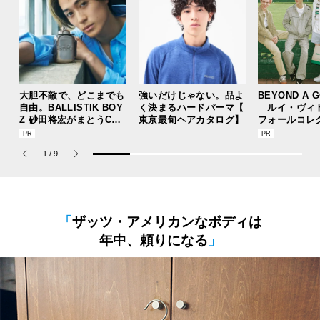
大胆不敵で、どこまでも
強いだけじゃない。品よ
BEYOND A 
自由。BALLISTIK BOY
く決まるハードパーマ【
ルイ・ヴィ
Z 砂田将宏がまとうCOA
東京最旬ヘアカタログ】
フォールコレ
CHの新作フレグランス
描くプレッピ
「コーチ ピュア プラチ
1
/
9
ナム パルファム」
「
ザッツ・アメリカンなボディは
年中、頼りになる
」