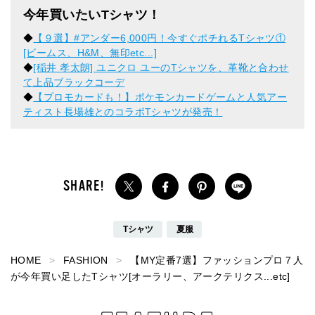
今年買いたいTシャツ！
◆
【９選】#アンダー6,000円！今すぐポチれるTシャツ①
[ビームス、H&M、無印etc...]
◆
[稲井 孝太朗] ユニクロ ユーのTシャツを、革靴と合わせ
て上品ブラックコーデ
◆
【プロモカードも！】ポケモンカードゲームと人気アー
ティスト⻑場雄とのコラボTシャツが発売！
Tシャツ
夏服
HOME
FASHION
【MY定番7選】ファッションプロ７人
が今年買い足したTシャツ[オーラリー、アークテリクス...etc]