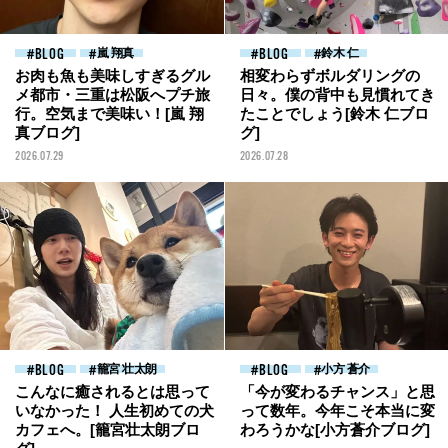
BLOG
嵐 翔真
BLOG
鈴木 仁
お肉も魚も美味しすぎるグル
相変わらずボルダリングの
メ都市・三重は松阪へプチ旅
日々。僕の背中も見慣れてき
行。空気まで美味い！[嵐 翔
たことでしょう[鈴木 仁ブロ
真ブログ]
グ]
2026.07.29
2026.07.28
BLOG
籠宮 壮太朗
BLOG
小方 蒼介
こんなに癒されるとは思って
「今が変わるチャンス」と思
いなかった！ 人生初めての犬
って数年。今年こそ本当に変
カフェへ。[籠宮壮太朗ブロ
わろうかな[小方蒼介ブログ]