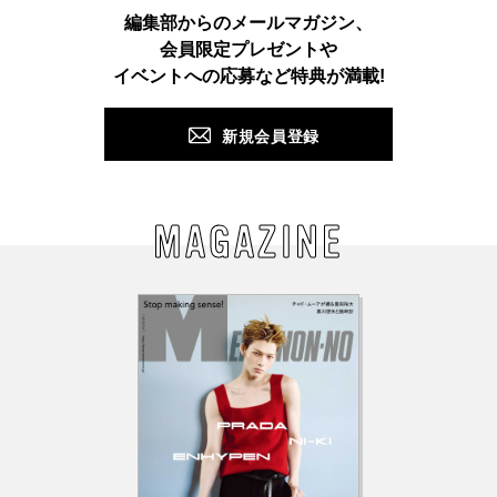
Instagram
TikTok
X
Facebook
Pinterest
LINE
WEB
編集部からのメールマガジン、
会員限定プレゼントや
PUSH
イベントへの応募など特典が満載!
新規会員登録
MAGAZINE