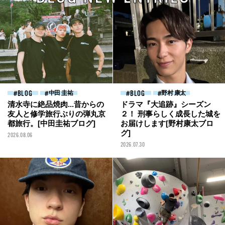
BLOG
中田 圭祐
BLOG
野村 康太
清水寺に絶品焼肉...昔からの
ドラマ『大追跡』シーズン
友人と修学旅行ぶりの弾丸京
２！ 刑事らしく成長した城を
都旅行。[中田圭祐ブログ]
お届けします[野村康太ブロ
グ]
2026.08.06
2026.07.30