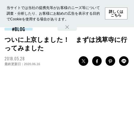
当サイトでは当社の提携先等がお客様のニーズ等について
詳しくは
調査・分析したり、お客様にお勧めの広告を表示する目的
こちら
でCookieを使用する場合があります。
ホーム
モデル募集
ランキング
ファッション
ビューテ
BLOG
ついに上京しました！ まずは浅草寺に行
ってみました
2018.05.28
最終更新日 :
2020.06.16