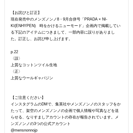
【お詫びと訂正】
現在発売中のメンズノンノ8・9月合併号「PRADA × NI-
KI(ENHYPEN) 時をかけるニューモード」企画内で掲載してい
る下記のアイテムにつきまして、一部内容に誤りがありまし
た。訂正し、お詫び申し上げます。
p.22
〈誤〉
上質なコットンツイル生地
〈正〉
上質なウールギャバジン
【ご注意ください】
インスタグラムのDMで、集英社やメンズノンノのスタッフをか
たって、架空のメンズノンノの企画で個人情報や写真などを送
らせる、なりすましアカウントの存在が報告されています。メ
ンズノンノの3つの公式アカウント
@mensnonnojp