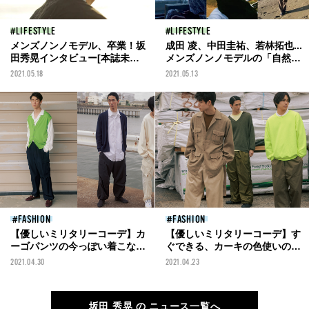
LIFESTYLE
LIFESTYLE
メンズノンノモデル、卒業！坂
成田 凌、中田圭祐、若林拓也...
田秀晃インタビュー[本誌未掲
メンズノンノモデルの「自然の
載ショットも公開！]
思い出」①
2021.05.18
2021.05.13
FASHION
FASHION
【優しいミリタリーコーデ】カ
【優しいミリタリーコーデ】す
ーゴパンツの今っぽい着こなし
ぐできる、カーキの色使いの正
3選
解３選
2021.04.30
2021.04.23
坂田 秀晃 の ニュース一覧へ