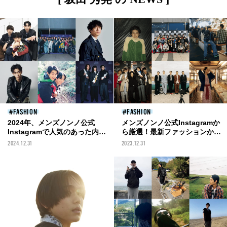
FASHION
FASHION
2024年、メンズノンノ公式
メンズノンノ公式Instagramか
Instagramで人気のあった内容
ら厳選！最新ファッションから
は？最新ファッション&ビュー
モデルの私生活まで。2023年の
2024.12.31
2023.12.31
ティから注目インタビューま
人気投稿10選
で。いいねやコメントを集めた
投稿を一挙紹介！