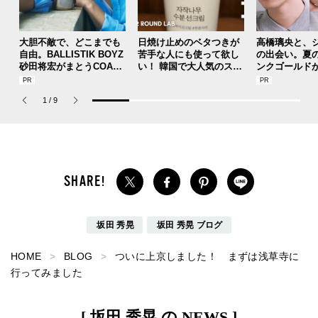
大胆不敵で、どこまでも
日焼け止めのベタつきが
高橋璃央と、
自由。BALLISTIK BOYZ
苦手な人にも使って欲し
の出会い。夏
砂田将宏がまとうCOACH
い！ 韓国で大人気のスト
ンクゴールド
の新作フレグランス「コ
レスフリーな“水分サンク
SUMMER PIN
ーチ ピュア プラチナム
リーム”
Jouete! Vol.1
1
/
9
パルファム」
坂田 秀晃
坂田 秀晃 ブログ
HOME
BLOG
ついに上京しました！ まずは浅草寺に
行ってみました
[ 坂田 秀晃 の NEWS ]