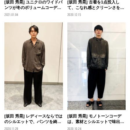
[坂田 秀晃] ユニクロのワイドパ
[坂田 秀晃] 古着を1点投入し
ンツが冬のボリュームコーデに
て、こなれ感とクリーンさを両
使える！
立
2021.01.04
2020.12.15
[坂田 秀晃] レディースならでは
[坂田 秀晃] モノトーンコーデ
のシルエットで、パンツを綺麗
は、素材とシルエットで味出
に履きこなす！
し！
2020.11.29
2020.10.24