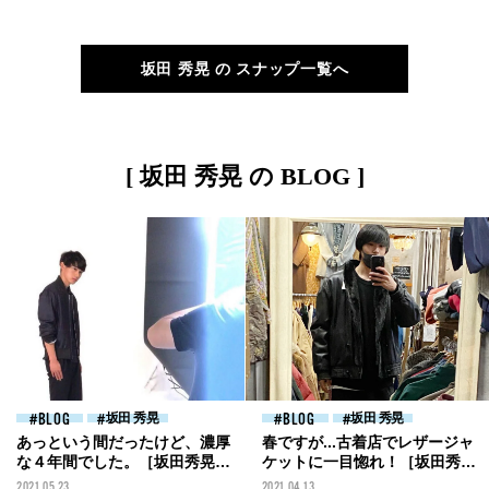
坂田 秀晃 の スナップ一覧へ
[ 坂田 秀晃 の BLOG ]
BLOG
坂田 秀晃
BLOG
坂田 秀晃
あっという間だったけど、濃厚
春ですが...古着店でレザージャ
な４年間でした。［坂田秀晃ブ
ケットに一目惚れ！［坂田秀晃
ログ］
ブログ］
2021.05.23
2021.04.13