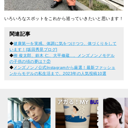
いろいろなスポットをこれから巡っていきたいと思います！
関連記事
◆
健康第一を実感。体調に気をつけつつ、体づくりをして
います！[坂田秀晃ブログ]
◆
栁 俊太郎、鈴木 仁、大平修蔵...。メンズノンノモデル
の子供の頃の夢は？②
◆
メンズノンノ公式Instagramから厳選！最新ファッショ
ンからモデルの私生活まで。2023年の人気投稿10選