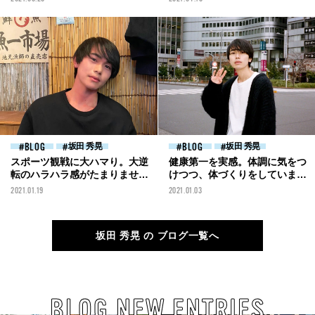
BLOG
坂田 秀晃
BLOG
坂田 秀晃
スポーツ観戦に大ハマり。大逆
健康第一を実感。体調に気をつ
転のハラハラ感がたまりませ
けつつ、体づくりをしていま
ん！［坂田秀晃ブログ］
す！[坂田秀晃ブログ]
2021.01.19
2021.01.03
坂田 秀晃 の ブログ一覧へ
BLOG NEW ENTRIES