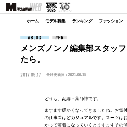
ホーム
モデル募集
ランキング
ファッション
BLOG
メンズノンノ編集部スタッフ
たら。
2017.05.17
最終更新日 :
2021.06.15
どうも、副編・薬師神です。
ますます暖かくなってきましたね。お気
の仕事着は
どカジュアル
です。スーツは
かって薄着になっていくとますますその傾向