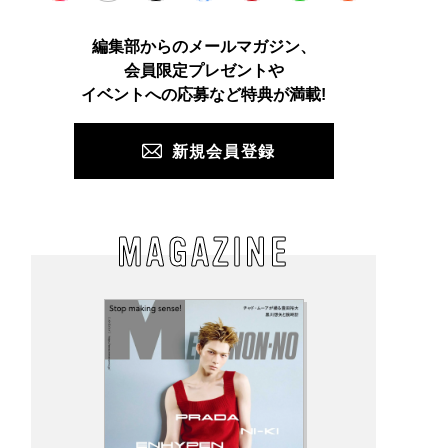
Instagram
TikTok
X
Facebook
Pinterest
LINE
WEB
編集部からのメールマガジン、
会員限定プレゼントや
PUSH
イベントへの応募など特典が満載!
新規会員登録
MAGAZINE