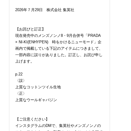
2026年７月29日 株式会社 集英社
【お詫びと訂正】
現在発売中のメンズノンノ8・9月合併号「PRADA
× NI-KI(ENHYPEN) 時をかけるニューモード」企
画内で掲載している下記のアイテムにつきまして、
一部内容に誤りがありました。訂正し、お詫び申し
上げます。
p.22
〈誤〉
上質なコットンツイル生地
〈正〉
上質なウールギャバジン
【ご注意ください】
インスタグラムのDMで、集英社やメンズノンノの