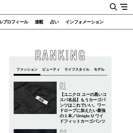
ルプロフィール
連載
占い
インフォメーション
RANKING
【ユニクロ ユーの黒いコ
スパ名品】もうカーゴパ
ンツはこれでいい。ワー
ドローブに加えたい最強
の１本／Uniqlo U ワイ
ドフィットカーゴパンツ