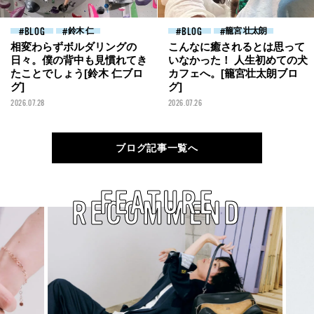
BLOG
鈴木 仁
BLOG
籠宮 壮太朗
相変わらずボルダリングの
こんなに癒されるとは思って
日々。僕の背中も見慣れてき
いなかった！ 人生初めての犬
たことでしょう[鈴木 仁ブロ
カフェへ。[籠宮壮太朗ブロ
グ]
グ]
2026.07.28
2026.07.26
ブログ記事一覧へ
FEATURE
RECOMMEND