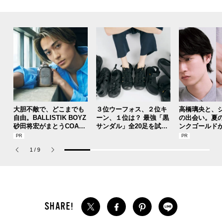
大胆不敵で、どこまでも
３位ウーフォス、２位キ
高橋璃央と、
自由。BALLISTIK BOYZ
ーン、１位は？ 最強「黒
の出会い。夏
砂田将宏がまとうCOACH
サンダル」全20足を試着
ンクゴールド
の新作フレグランス「コ
した服好きモデルのマイ
SUMMER PIN
ーチ ピュア プラチナム
ベストを本音レビューで
Jouete! Vol.1
1
/
9
パルファム」
お届け！