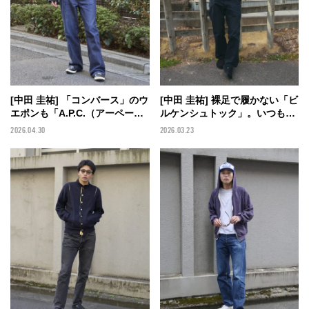
[中田 圭祐] 「コンバース」のウ
[中田 圭祐] 裸足で履かない「ビ
エポンも「A.P.C.（アーペーセ
ルケンシュトック」。いつもの
ー）」の特別なデニムもエイジ
黒コーデをちょっぴり大人に
2026.04.30
2026.03.23
ングが愛しい。ワントーンな大
【BIRKENSTOCK×メンズノン
人スニーカースタイルで。【メ
ノモデルの私服スナップ】
ンズノンノモデルの私服スナッ
プ】