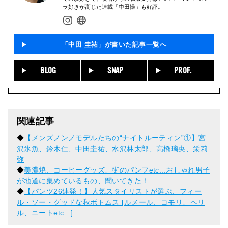
ラ好きが高じた連載「中田撮」も好評。
「中田 圭祐」が書いた記事一覧へ
BLOG
SNAP
PROF.
関連記事
◆
【メンズノンノモデルたちの“ナイトルーティン”①】宮
沢氷魚、鈴木仁、中田圭祐、水沢林太郎、高橋璃央、栄莉
弥
◆
美濃焼、コーヒーグッズ、街のパンフetc...おしゃれ男子
が地道に集めているもの、聞いてきた！
◆
【パンツ26連発！】人気スタイリストが選ぶ、フィー
ル・ソー・グッドな秋ボトムス [ルメール、コモリ、ヘリ
ル、ニートetc...]