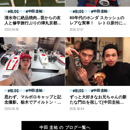
BLOG
中田 圭祐
BLOG
中田 圭祐
清水寺に絶品焼肉...昔からの友
80年代のホンダ スカッシュの
人と修学旅行ぶりの弾丸京都旅
レアな実車！ レトロ原付につ
行。[中田圭祐ブログ]
い手を出したくなる[中田圭祐
2026.08.06
2026.07.07
ブログ]
BLOG
中田 圭祐
BLOG
中田 圭祐
思わず、マルボロキャップと記
ずっと大好きなお兄ちゃんの新
念撮影。栃木でアイルトン・セ
たな門出を祝して[中田圭祐ブ
ナが乗っていたマシンと胸熱な
ログ]
2026.06.20
2026.06.04
邂逅！[中田圭祐ブログ]
中田 圭祐 の ブログ一覧へ