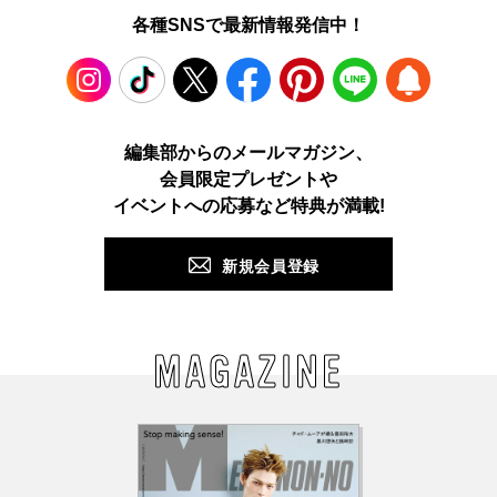
各種SNSで最新情報発信中！
Instagram
TikTok
X
Facebook
Pinterest
LINE
WEB
編集部からのメールマガジン、
会員限定プレゼントや
PUSH
イベントへの応募など特典が満載!
新規会員登録
MAGAZINE