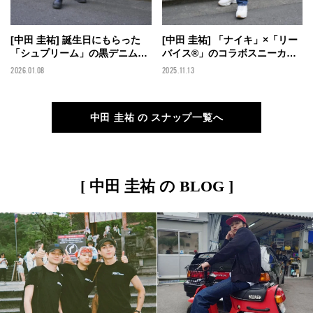
[中田 圭祐] 誕生日にもらった
[中田 圭祐] 「ナイキ」×「リー
「シュプリーム」の黒デニムに
バイス®」のコラボスニーカー
古着カーディガンのイエローで
に愛用「リーバイス®」
2026.01.08
2025.11.13
アクセントをプラス！【メンズ
501®XXを合わせたデニムスタ
ノンノモデルの私服スナップ】
イル！【メンズノンノモデルの
私服スナップ】
中田 圭祐 の スナップ一覧へ
[ 中田 圭祐 の BLOG ]