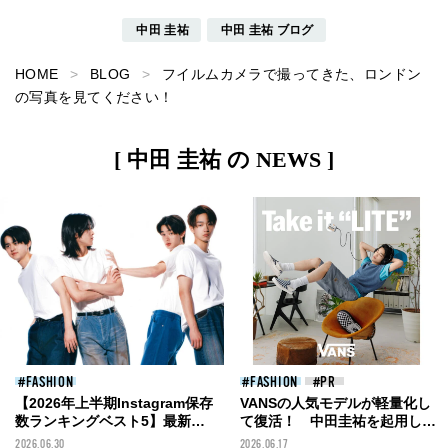
中田 圭祐
中田 圭祐 ブログ
HOME
BLOG
フイルムカメラで撮ってきた、ロンドン
の写真を見てください！
[ 中田 圭祐 の NEWS ]
FASHION
FASHION
【2026年上半期Instagram保存
VANSの人気モデルが軽量化し
数ランキングベスト5】最新フ
て復活！ 中田圭祐を起用した
ァッション&ビューティ、メン
限定ビジュアルも話題の
2026.06.30
2026.06.17