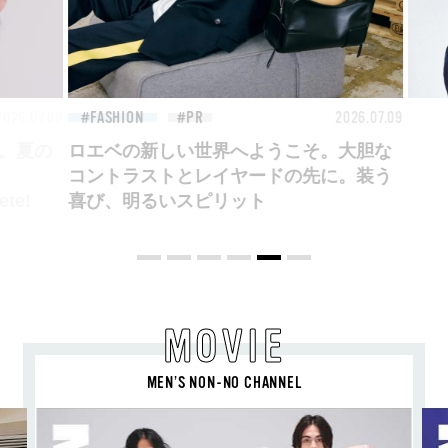
26.07.09
FASHION
2026.07.09
FAS
ロエベの新しい世界へようこそ。大胆な
コントラストとレイヤードの先に。装う
喜び、明るいスピリット
MOVIE
MEN’S NON-NO CHANNEL