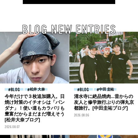
BLOG NEW ENTRIES
BLOG
松井 大奈
BLOG
中田 圭祐
今年だけで３枚追加購入。日
清水寺に絶品焼肉...昔からの
焼け対策のイチオシは「バン
友人と修学旅行ぶりの弾丸京
ダナ」！使い道もカラバリも
都旅行。[中田圭祐ブログ]
豊富だからまだまだ増えそう
2026.08.06
[松井大奈ブログ]
2026.08.07