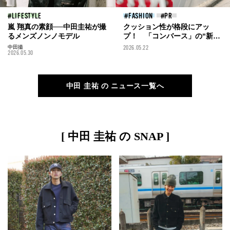
LIFESTYLE
FASHION
嵐 翔真の素顔──中田圭祐が撮
クッション性が格段にアッ
るメンズノンノモデル
プ！ 「コンバース」の“新生
オールスター”と服好き３人の
中田撮
2026.05.22
2026.05.30
正解スニーカースナップ
中田 圭祐 の ニュース一覧へ
[ 中田 圭祐 の SNAP ]