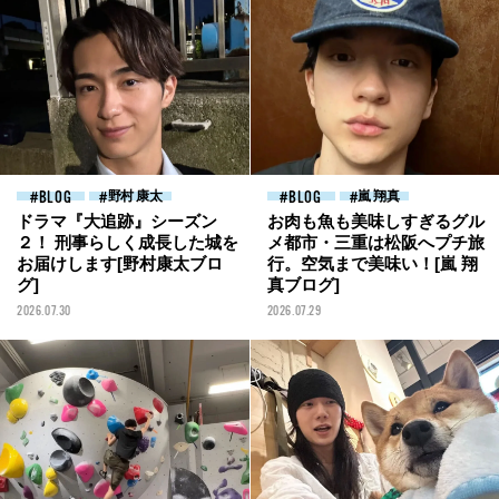
BLOG
野村 康太
BLOG
嵐 翔真
ドラマ『大追跡』シーズン
お肉も魚も美味しすぎるグル
２！ 刑事らしく成長した城を
メ都市・三重は松阪へプチ旅
お届けします[野村康太ブロ
行。空気まで美味い！[嵐 翔
グ]
真ブログ]
2026.07.30
2026.07.29