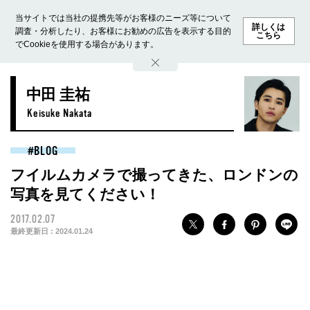
当サイトでは当社の提携先等がお客様のニーズ等について
詳しくは
調査・分析したり、お客様にお勧めの広告を表示する目的
こちら
でCookieを使用する場合があります。
ホーム
モデル募集
ランキング
ファッション
ビューテ
中田 圭祐
Keisuke Nakata
BLOG
フイルムカメラで撮ってきた、ロンドンの
写真を見てください！
2017.02.07
最終更新日 :
2024.01.24