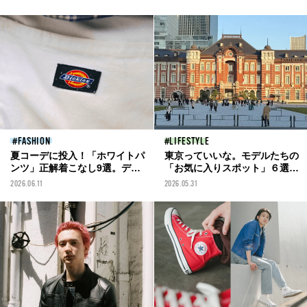
ズノンノモデルOBの注目対談
「VANS LITE」最新作をチェッ
まで。保存数を獲得した投稿を
ク
一挙紹介！
FASHION
LIFESTYLE
夏コーデに投入！「ホワイトパ
東京っていいな。モデルたちの
ンツ」正解着こなし9選。ディ
「お気に入りスポット」６選。
ッキーズ、アクネ ストゥディオ
東京駅が見えるカフェ、浅草、
2026.06.11
2026.05.31
ズ ...オシャレなメンズは‟白パ
神保町、吉祥寺、高尾山...
ン”をどう穿いている？