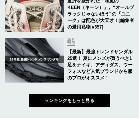
度肝を抜かれた「和風の
KEEN（キーン）」。“オールブ
ラックじゃないほう”の『ユニ
ーク』は配色が大天才！[編集者
の愛用私物 #357]
【最新】最強トレンドサンダル
25選！ 夏にメンズが買うべき1
足をナイキ、アディダス、ウー
フォスなど人気ブランドから服
のプロがオススメ！
ランキングをもっと見る