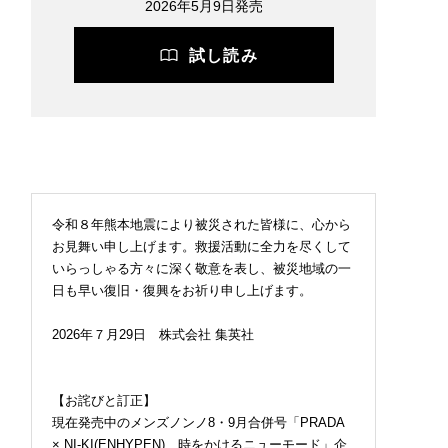
2026年5月9日発売
試し読み
令和８年熊本地震により被災された皆様に、心から
お見舞い申し上げます。救援活動に全力を尽くして
いらっしゃる方々に深く敬意を表し、被災地域の一
日も早い復旧・復興をお祈り申し上げます。
2026年７月29日 株式会社 集英社
【お詫びと訂正】
現在発売中のメンズノンノ8・9月合併号「PRADA
× NI-KI(ENHYPEN) 時をかけるニューモード」企