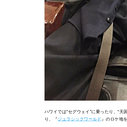
ハワイでは“セグウェイ”に乗ったり、“天
り、『
ジュラシックワールド
』のロケ地