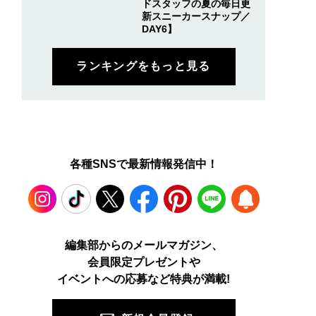
ドスタッフの夏の毎日更
新スニーカースナップ／
DAY6】
ランキングをもっと見る
各種SNSで最新情報発信中！
Instagram
TikTok
X
Facebook
Pinterest
LINE
WEB
編集部からのメールマガジン、
会員限定プレゼントや
PUSH
イベントへの応募など特典が満載!