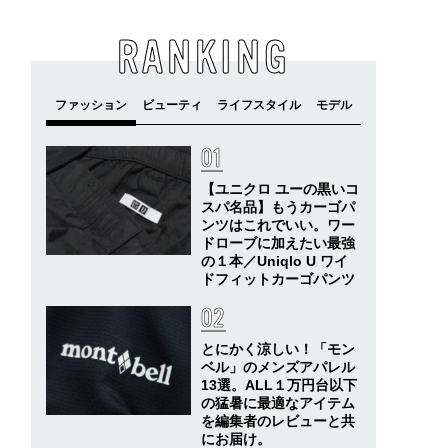
RANKING
【ユニクロ ユーの黒いコ
スパ名品】もうカーゴパ
ンツはこれでいい。ワー
ドローブに加えたい最強
の１本／Uniqlo U ワイ
ドフィットカーゴパンツ
とにかく涼しい！「モン
ベル」のメンズアパレル
13選。ALL１万円台以下
の猛暑に最適なアイテム
を編集者のレビューと共
にお届け。