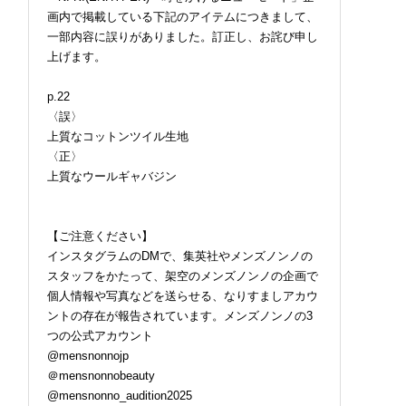
画内で掲載している下記のアイテムにつきまして、
一部内容に誤りがありました。訂正し、お詫び申し
上げます。
p.22
〈誤〉
上質なコットンツイル生地
〈正〉
上質なウールギャバジン
【ご注意ください】
インスタグラムのDMで、集英社やメンズノンノの
スタッフをかたって、架空のメンズノンノの企画で
個人情報や写真などを送らせる、なりすましアカウ
ントの存在が報告されています。メンズノンノの3
つの公式アカウント
@mensnonnojp
＠mensnonnobeauty
@mensnonno_audition2025