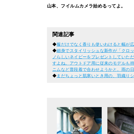
山本、フイルムカメラ始めるってよ。
関連記事
◆
服だけでなく香りも使いわけると幅が
◆
細身でスタイリッシュな新作が「クロ
ノらしいネイビーをプレゼントしていた
すよね。アウトドア用に従来のモデルも
ニムなど普段着で合わせようかと。雨の
◆
まだちょっと肌寒いとき用の、羽織り