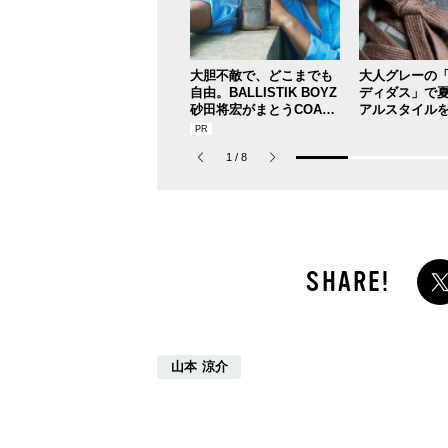
大胆不敵で、どこまでも
大人グレーの
自由。BALLISTIK BOYZ
ディダス」で
砂田将宏がまとうCOACH
アルスタイル
の新作フレグランス「コ
【人気ショッ
ーチ ピュア プラチナム
ドスタッフの
1
/
8
パルファム」
新スニーカー
DAY6】
山本 涼介