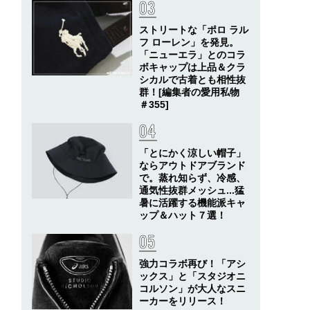
ストリートな「ポロ ラル
フ ローレン」を発見。
「ニューエラ」とのコラ
ボキャップは上品＆クラ
シカルで古着とも相性抜
群！[編集者の愛用私物
＃355]
「とにかく涼しい帽子」
ならアウトドアブランド
で。蒸れ知らず、冷感、
通気性抜群メッシュ...猛
暑に活躍する機能派キャ
ップ＆ハット７選！
強力コラボ再び！「アシ
ックス」と「スタジオニ
コルソン」が大人なスニ
ーカーをリリース！