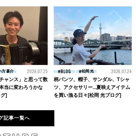
小方 蒼介
2026.07.25
BLOG
松岡 光
2026.07.24
チャンス」と思って数
柄パンツ、帽子、サンダル、Tシャ
本当に変わろうかな
ツ、アクセサリー...夏映えアイテム
グ]
を買い漁る日々[松岡 光ブログ]
グ記事一覧へ