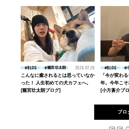
BLOG
籠宮 壮太朗
2026.07.26
BLOG
こんなに癒されるとは思っていなか
「今が変わる
った！ 人生初めての犬カフェへ。
年。今年こそ
[籠宮壮太朗ブログ]
[小方蒼介ブロ
ブロ