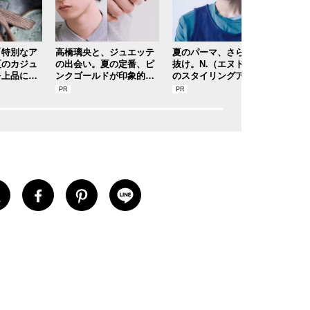
「特別なア
高橋璃央と、ジュエッテ
夏のパーマ、さらにあか
塗る
夏のカジュ
の出会い。夏の定番、ピ
抜け。N.（エヌドット）
OL
を上品に！
ンクゴールドが印象的な“
のスタイリングアイテム
楽し
プ＆ブラン
SUMMER PINK”［meets
で作る旬ヘアのテクニッ
スメ
夏の毎日更
Jouete! Vol.12］
クを、人気３サロンに教
トリ
スナップ／
わった！
クス
ルベ