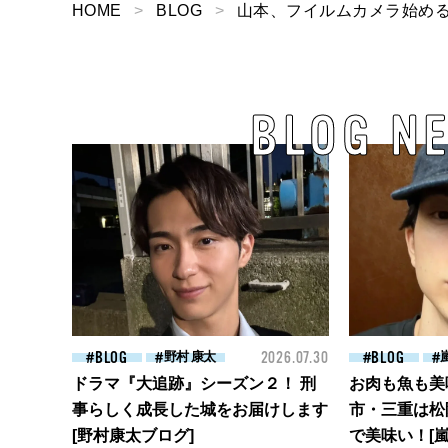
HOME
BLOG
山本、フイルムカメラ始め
BLOG N
BLOG
野村 康太
2026.07.30
BLOG
ドラマ『大追跡』シーズン２！ 刑
お肉も魚も美
事らしく成長した城をお届けします
市・三重は松
[野村康太ブログ]
で美味い！[嵐