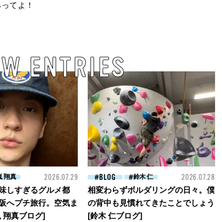
るってよ！
EW ENTRIES
嵐 翔真
2026.07.29
BLOG
鈴木 仁
2026.07.28
味しすぎるグルメ都
相変わらずボルダリングの日々。僕
阪へプチ旅行。空気ま
の背中も見慣れてきたことでしょう
 翔真ブログ]
[鈴木 仁ブログ]