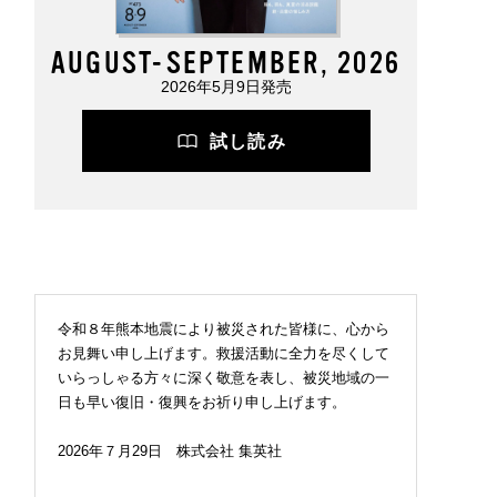
AUGUST-SEPTEMBER, 2026
シャーベット!? 「Y
ロエベの新しい世界へよ
シャワーで済ませがち
2026年5月9日発売
U」初の冷感コスメが
うこそ。大胆なコントラ
夏こそ試してほしい！ 
すぎた【ひんやりコ
ストとレイヤードの先に
容量が嬉しい「クナイ
レビュー／YOLU「
。装う喜び、明るいスピ
」のクールダウンバス
試し読み
ーツ サマー リラッ
リット
ルト【ひんやりコスメ
ナイトケアボディソ
ビュー／Kneipp バスソ
」】
ルト スーパーミントの
り】
令和８年熊本地震により被災された皆様に、心から
お見舞い申し上げます。救援活動に全力を尽くして
いらっしゃる方々に深く敬意を表し、被災地域の一
日も早い復旧・復興をお祈り申し上げます。
2026年７月29日 株式会社 集英社