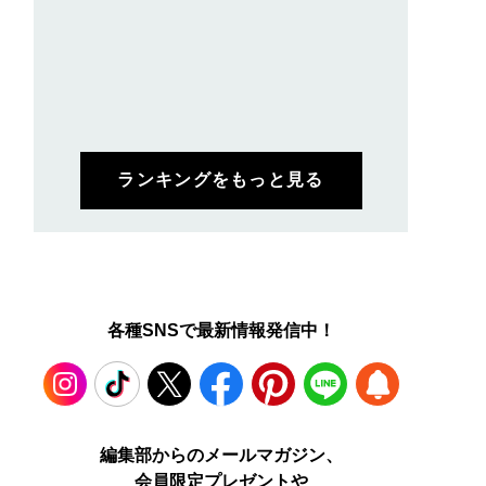
ランキングをもっと見る
各種SNSで最新情報発信中！
Instagram
TikTok
X
Facebook
Pinterest
LINE
WEB
編集部からのメールマガジン、
会員限定プレゼントや