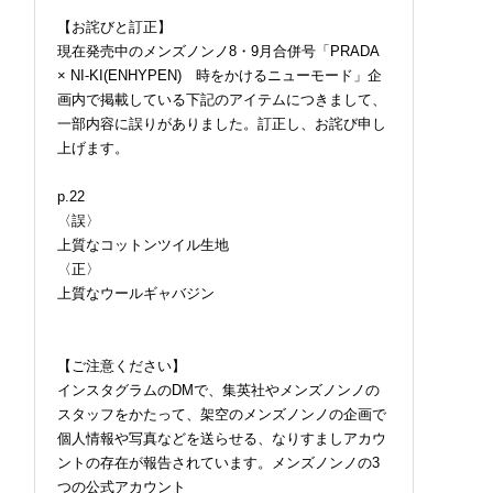
【お詫びと訂正】
現在発売中のメンズノンノ8・9月合併号「PRADA
× NI-KI(ENHYPEN) 時をかけるニューモード」企
画内で掲載している下記のアイテムにつきまして、
一部内容に誤りがありました。訂正し、お詫び申し
上げます。
p.22
〈誤〉
上質なコットンツイル生地
〈正〉
上質なウールギャバジン
【ご注意ください】
インスタグラムのDMで、集英社やメンズノンノの
スタッフをかたって、架空のメンズノンノの企画で
個人情報や写真などを送らせる、なりすましアカウ
ントの存在が報告されています。メンズノンノの3
つの公式アカウント