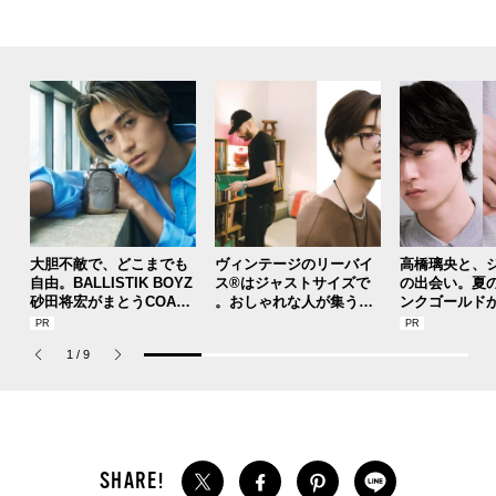
大胆不敵で、どこまでも
ヴィンテージのリーバイ
高橋璃央と、
自由。BALLISTIK BOYZ
ス®はジャストサイズで
の出会い。夏
砂田将宏がまとうCOACH
。おしゃれな人が集う「
ンクゴールド
の新作フレグランス「コ
ソウル」のセレクトショ
SUMMER PIN
ーチ ピュア プラチナム
ップ、コミュニティスナ
Jouete! Vol.1
1
/
9
パルファム」
ップ！