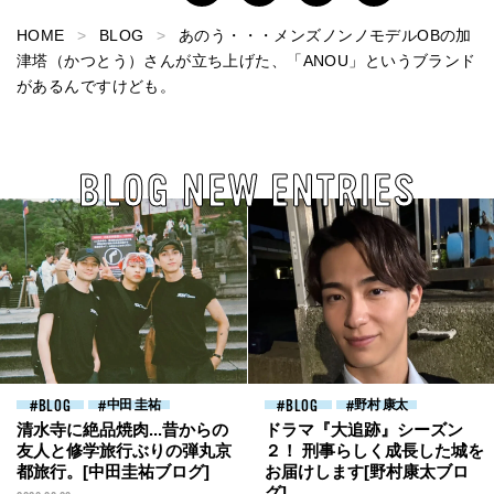
HOME
BLOG
あのう・・・メンズノンノモデルOBの加
津塔（かつとう）さんが立ち上げた、「ANOU」というブランド
があるんですけども。
BLOG NEW ENTRIES
BLOG
中田 圭祐
BLOG
野村 康太
清水寺に絶品焼肉...昔からの
ドラマ『大追跡』シーズン
友人と修学旅行ぶりの弾丸京
２！ 刑事らしく成長した城を
都旅行。[中田圭祐ブログ]
お届けします[野村康太ブロ
グ]