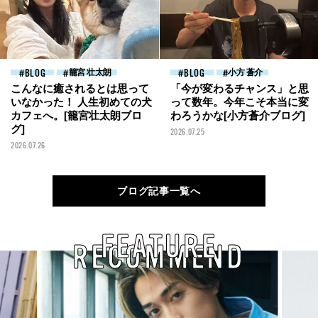
BLOG
籠宮 壮太朗
BLOG
小方 蒼介
こんなに癒されるとは思って
「今が変わるチャンス」と思
いなかった！ 人生初めての犬
って数年。今年こそ本当に変
カフェへ。[籠宮壮太朗ブロ
わろうかな[小方蒼介ブログ]
グ]
2026.07.25
2026.07.26
ブログ記事一覧へ
FEATURE
RECOMMEND