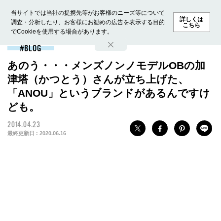
当サイトでは当社の提携先等がお客様のニーズ等について
詳しくは
調査・分析したり、お客様にお勧めの広告を表示する目的
こちら
でCookieを使用する場合があります。
ホーム
モデル募集
ランキング
ファッション
ビューテ
BLOG
あのう・・・メンズノンノモデルOBの加
津塔（かつとう）さんが立ち上げた、
「ANOU」というブランドがあるんですけ
ども。
2014.04.23
最終更新日 :
2020.06.16