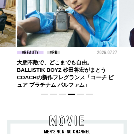
26.07.27
FASHION
2026.07.09
BEA
【PRADA × NI-KI(ENHYPEN)】時をかけ
る、ニューモード
MOVIE
MEN’S NON-NO CHANNEL