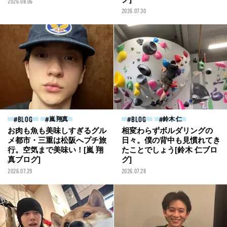
2026.08.06
2026.07.30
BLOG
嵐 翔真
BLOG
鈴木 仁
お肉も魚も美味しすぎるグル
相変わらずボルダリングの
メ都市・三重は松阪へプチ旅
日々。僕の背中も見慣れてき
行。空気まで美味い！[嵐 翔
たことでしょう[鈴木 仁ブロ
真ブログ]
グ]
2026.07.29
2026.07.28