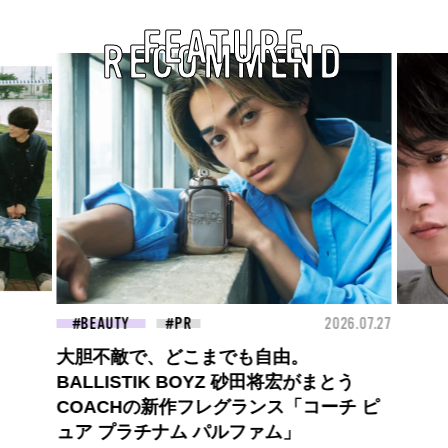
FEATURE
RECOMMEND
26.07.27
FASHION
2026.07.09
BEA
高橋璃央と、ジュエッテの出会い。夏の
定番、ピンクゴールドが印象的
な“SUMMER PINK”［meets Jouete!
Vol.12］