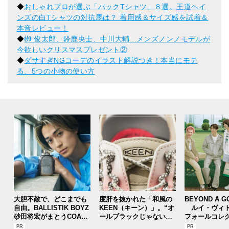
◆
おしゃれプロが選ぶ「パックTシャツ」８選。王道ヘイ
ンズの白Tシャツの対抗馬は？ 着用感＆サイズ感を試着＆
本音レビュー！
◆
栁 俊太郎、鈴鹿央士、中川大輔...メンズノンノモデルが
今欲しいクリスマスプレゼント②
◆
ダサすぎNGコーデのイラスト解説つき！本当にモテ
る、5つの小物の使い方
大胆不敵で、どこまでも
度肝を抜かれた「和風の
BEYOND A G
自由。BALLISTIK BOYZ
KEEN（キーン）」。“オ
ルイ・ヴィト
砂田将宏がまとうCOACH
ールブラックじゃないほ
フォールコレ
の新作フレグランス「コ
う”の『ユニーク』は配色
描くプレッピ