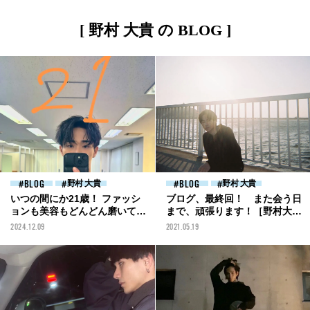
[ 野村 大貴 の BLOG ]
BLOG
野村 大貴
BLOG
野村 大貴
いつの間にか21歳！ ファッシ
ブログ、最終回！ また会う日
ョンも美容もどんどん磨いてい
まで、頑張ります！［野村大貴
きます！[野村康太ブログ]
ブログ］
2024.12.09
2021.05.19