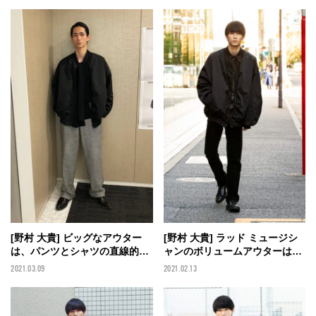
[野村 大貴] ビッグなアウター
[野村 大貴] ラッド ミュージシ
は、パンツとシャツの直線的な
ャンのボリュームアウターは細
シルエットで引き締める！
身パンツに合わせてメリハリ
2021.03.09
2021.02.13
を！