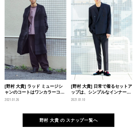
[野村 大貴] ラッド ミュージシ
[野村 大貴] 日常で着るセットア
ャンのコートはワンカラーコー
ップは、シンプルなインナーに
デの主役に
合わせる！
2021.01.26
2021.01.10
野村 大貴 の スナップ一覧へ