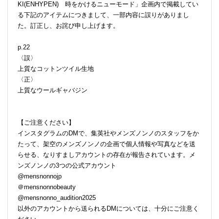
KI(ENHYPEN) 時をかけるニューモード」企画内で掲載してい
る下記のアイテムにつきまして、一部内容に誤りがありまし
た。訂正し、お詫び申し上げます。
p.22
〈誤〉
上質なコットンツイル生地
〈正〉
上質なウールギャバジン
【ご注意ください】
インスタグラムのDMで、集英社やメンズノンノのスタッフをか
たって、架空のメンズノンノの企画で個人情報や写真などを送
らせる、なりすましアカウントの存在が報告されています。メ
ンズノンノの3つの公式アカウント
@mensnonnojp
＠mensnonnobeauty
@mensnonno_audition2025
以外のアカウントから送られるDMについては、十分にご注意く