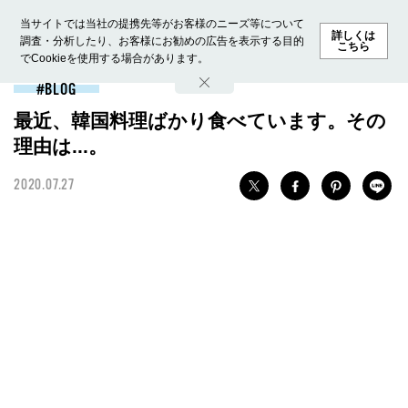
当サイトでは当社の提携先等がお客様のニーズ等について
詳しくは
調査・分析したり、お客様にお勧めの広告を表示する目的
こちら
でCookieを使用する場合があります。
ホーム
モデル募集
ランキング
ファッション
ビューテ
BLOG
最近、韓国料理ばかり食べています。その
理由は...。
2020.07.27