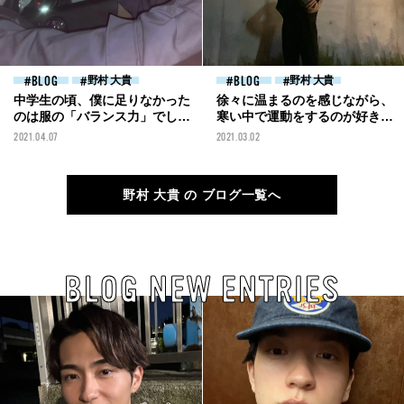
BLOG
野村 大貴
BLOG
野村 大貴
中学生の頃、僕に足りなかった
徐々に温まるのを感じながら、
のは服の「バランス力」でし
寒い中で運動をするのが好き。
た...！［野村大貴ブログ］
［野村大貴ブログ］
2021.04.07
2021.03.02
野村 大貴 の ブログ一覧へ
BLOG NEW ENTRIES