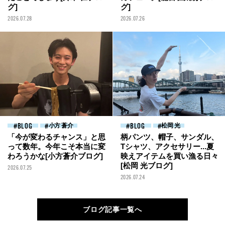
グ]
グ]
2026.07.28
2026.07.26
BLOG
小方 蒼介
BLOG
松岡 光
「今が変わるチャンス」と思
柄パンツ、帽子、サンダル、
って数年。今年こそ本当に変
Tシャツ、アクセサリー...夏
わろうかな[小方蒼介ブログ]
映えアイテムを買い漁る日々
[松岡 光ブログ]
2026.07.25
2026.07.24
ブログ記事一覧へ