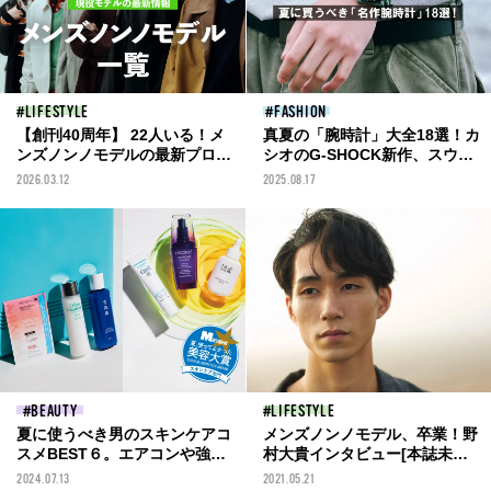
LIFESTYLE
FASHION
【創刊40周年】 22人いる！メ
真夏の「腕時計」大全18選！カ
ンズノンノモデルの最新プロフ
シオのG-SHOCK新作、スウォ
ィール＆登場記事を一覧でチェ
ッチ超級コラボ、1万円以下裏
2026.03.12
2025.08.17
ック。
名品...いま買うべきグッドデザ
インが集結！
BEAUTY
LIFESTYLE
夏に使うべき男のスキンケアコ
メンズノンノモデル、卒業！野
スメBEST６。エアコンや強い
村大貴インタビュー[本誌未掲
日差しに負けない肌に！【夏、
載ショットも公開！]
2024.07.13
2021.05.21