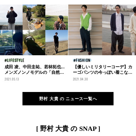
使ってよかった美容大賞】
LIFESTYLE
FASHION
成田 凌、中田圭祐、若林拓也...
【優しいミリタリーコーデ】カ
メンズノンノモデルの「自然の
ーゴパンツの今っぽい着こなし
思い出」①
3選
2021.05.13
2021.04.30
野村 大貴 の ニュース一覧へ
[ 野村 大貴 の SNAP ]