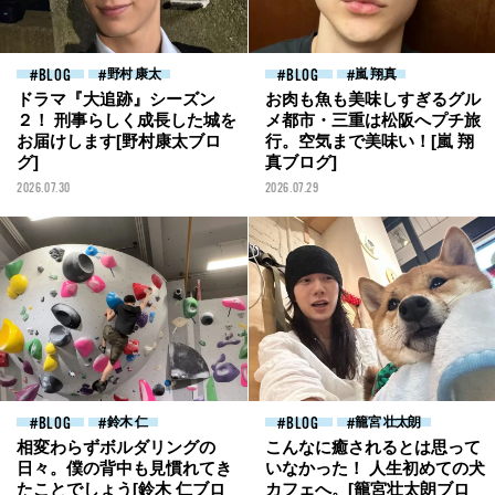
BLOG
野村 康太
BLOG
嵐 翔真
ドラマ『大追跡』シーズン
お肉も魚も美味しすぎるグル
２！ 刑事らしく成長した城を
メ都市・三重は松阪へプチ旅
お届けします[野村康太ブロ
行。空気まで美味い！[嵐 翔
グ]
真ブログ]
2026.07.30
2026.07.29
BLOG
鈴木 仁
BLOG
籠宮 壮太朗
相変わらずボルダリングの
こんなに癒されるとは思って
日々。僕の背中も見慣れてき
いなかった！ 人生初めての犬
たことでしょう[鈴木 仁ブロ
カフェへ。[籠宮壮太朗ブロ