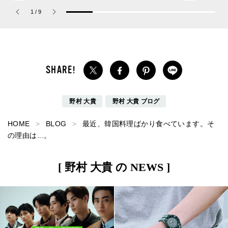
ーチ ピュア プラチナム
が大天才！[編集者の愛用
1
/
9
パルファム」
私物 #357]
野村 大貴
野村 大貴 ブログ
HOME
BLOG
最近、韓国料理ばかり食べています。そ
の理由は...。
[ 野村 大貴 の NEWS ]