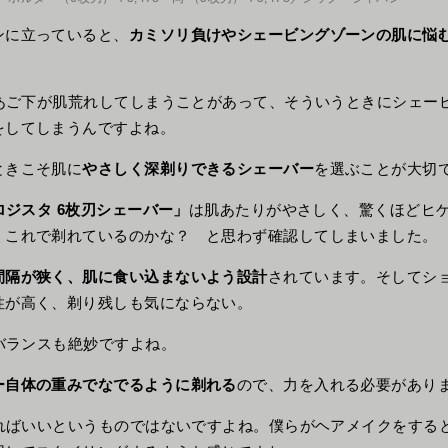
に立っていると、
カミソリ負けやシェービングゾーンの肌に悩
。
ご下が肌荒れしてしまうことがあって、そういうときにシェー
をしてしまうんですよね。
きこそ肌に
やさしく深剃りできるシェーバー
を選ぶことが大切
ロジスタ 6枚刃シェーバー」
は肌あたりがやさしく、驚くほどヒ
。これで剃れているのかな？ と思わず確認してしまいました。
間隔が狭く、肌に食い込まないよう設計
されています。そしてシ
性が高く、剃り残しも気にならない。
ランスも絶妙ですよね。
ー自体の重みでなでるように剃れる
ので、力を入れる必要があり
ばいいというものではないですよね。僕らがヘアメイクをする