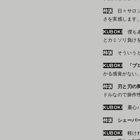
柿坂
日々サロン
さを実感します
KUBOKI
僕もあ
とカミソリ負け
柿坂
そういうと
KUBOKI
「プ
かる感覚がない
柿坂
刃と刃の
ドルなので操作
KUBOKI
重心バ
柿坂
シェーバ
KUBOKI
軽けれ