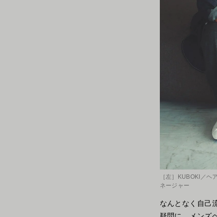
［左］KUBOKI／ヘ
ネージャー
なんとなく自己
疑問に、メンズヘ