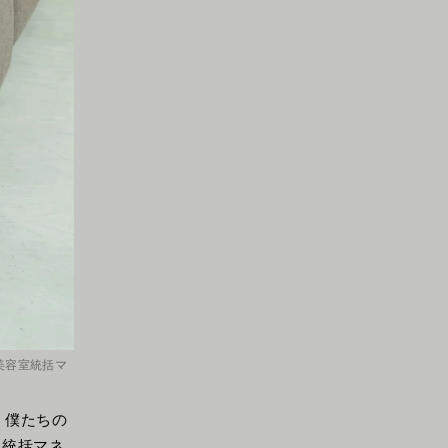
・美容室統括マ
 僕たちの
・統括マネ