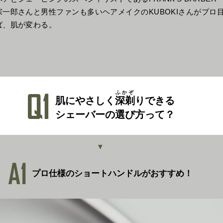
一郎さんと男性ファンも多いヘアメイクのKUBOKIさんがプロ
ば、肌が変わる。
Q1
ふかぞ
肌にやさしく
深剃
りできる
シェーバーの選び方って？
▼
A1
プロ仕様の
ショートハンドルがおすすめ！