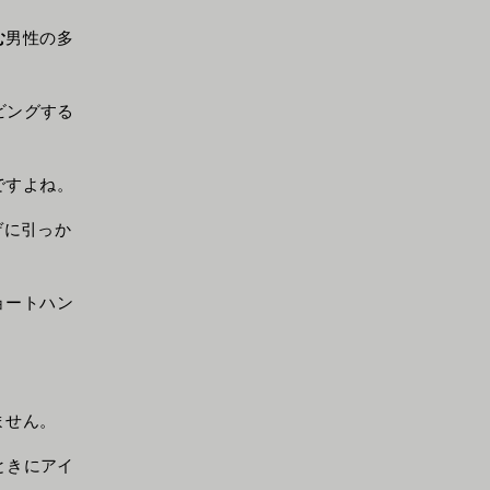
む
男性の多
ビングする
ですよね。
ゲに引っか
ョートハン
ません。
ときにアイ