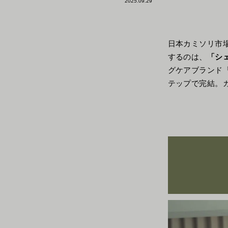
2025.09.29
日本カミソリ市場N
するのは、
「シ
グケアブランド
テップで完結。