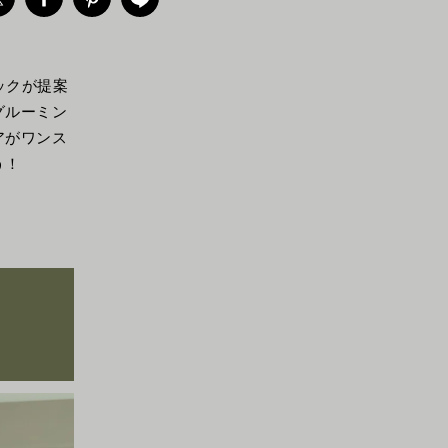
ックが提案
グルーミン
アがワンス
う！