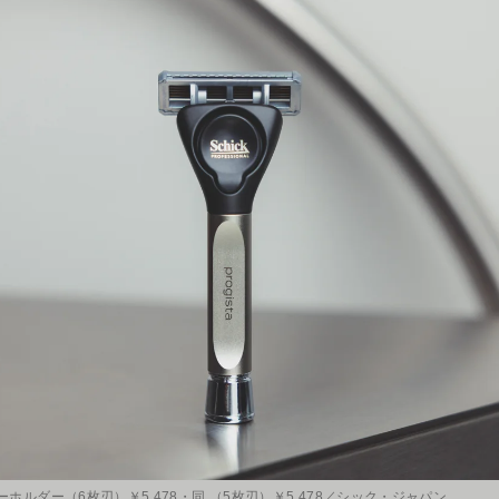
ホルダー（6枚刃）￥5,478・同 （5枚刃）￥5,478／シック・ジャパン