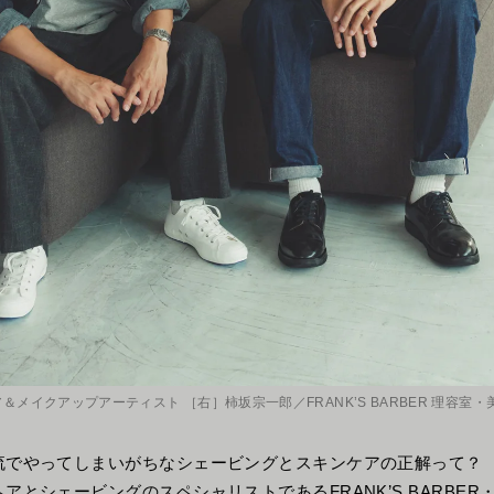
ア＆メイクアップアーティスト ［右］柿坂宗一郎／FRANK’S BARBER 理容室
流でやってしまいがちなシェービングとスキンケアの正解って？
アとシェービングのスペシャリストであるFRANK’S BARBER