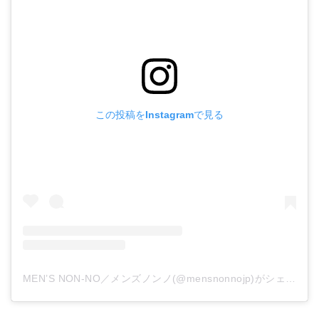
この投稿をInstagramで見る
MEN’S NON-NO／メンズノンノ(@mensnonnojp)がシェアした投稿