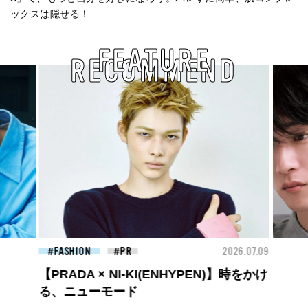
ックスは隠せる！
FEATURE
RECOMMEND
26.07.09
FASHION
2026.07.09
FAS
高橋璃央と、ジュエッテの出会い。夏の
定番、ピンクゴールドが印象的