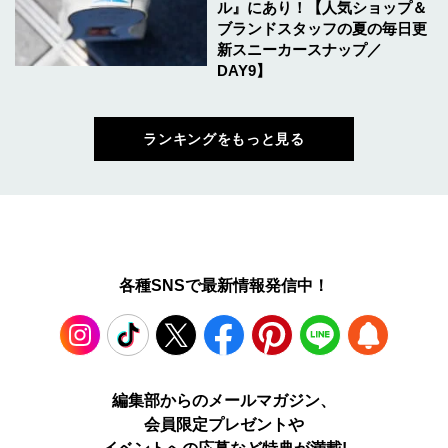
ル』にあり！【人気ショップ＆
ブランドスタッフの夏の毎日更
新スニーカースナップ／
DAY9】
ランキングをもっと見る
各種SNSで最新情報発信中！
Instagram
TikTok
X
Facebook
Pinterest
LINE
WEB
編集部からのメールマガジン、
会員限定プレゼントや
PUSH