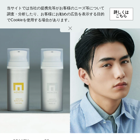
当サイトでは当社の提携先等がお客様のニーズ等について
詳しくは
調査・分析したり、お客様にお勧めの広告を表示する目的
こちら
でCookieを使用する場合があります。
ホーム
モデル募集
ランキング
ファッション
ビューテ