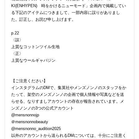
KI(ENHYPEN) 時をかけるニューモード」企画内で掲載してい
る下記のアイテムにつきまして、一部内容に誤りがありまし
た。訂正し、お詫び申し上げます。
p.22
〈誤〉
上質なコットンツイル生地
〈正〉
上質なウールギャバジン
【ご注意ください】
インスタグラムのDMで、集英社やメンズノンノのスタッフをか
たって、架空のメンズノンノの企画で個人情報や写真などを送
らせる、なりすましアカウントの存在が報告されています。メ
ンズノンノの3つの公式アカウント
@mensnonnojp
＠mensnonnobeauty
@mensnonno_audition2025
以外のアカウントから送られるDMについては、十分にご注意く