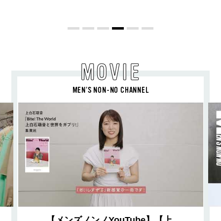
な“SUMMER PINK”［meets Jouete!
Vol.12］
MOVIE
MEN’S NON-NO CHANNEL
【メンズノンノYouTube】【上