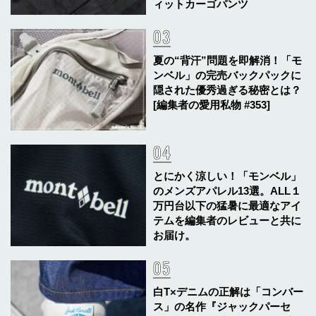
ィットカーゴパンツ
夏の“背汗”問題を即解消！「モ
ンベル」の完売バックパックに
隠された優秀過ぎる秘密とは？
[編集者の愛用私物 #353]
とにかく涼しい！「モンベル」
のメンズアパレル13選。ALL１
万円台以下の猛暑に最適なアイ
テムを編集者のレビューと共に
お届け。
白T×デニムの正解は「コンバー
ス」の名作『ジャックパーセ