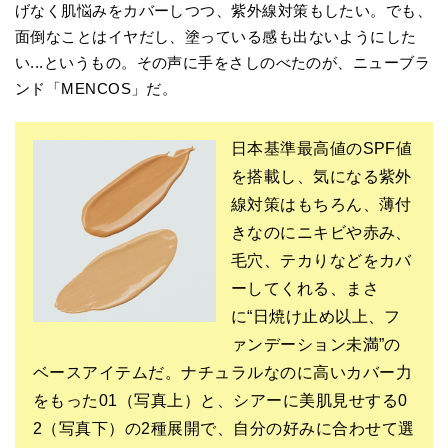
げなく肌悩みをカバーしつつ、紫外線対策もしたい。でも、
面倒なことはイヤだし、塗っている感も出ないようにした
い...というもの。その声に手をさしのべたのが、ニューブラ
ンド「MENCOS」だ。
日本基準最高値のSPF値
を搭載し、気になる紫外
線対策はもちろん、薄付
きなのにニキビや赤み、
毛穴、テカりなどをカバ
ーしてくれる、まさ
に“日焼け止め以上、フ
ァンデーション未満”の
ベースアイテムだ。ナチュラルなのに高いカバー力
をもった01（写真上）と、シアーに美肌見せする0
2（写真下）の2種展開で、自分の好みに合わせて選