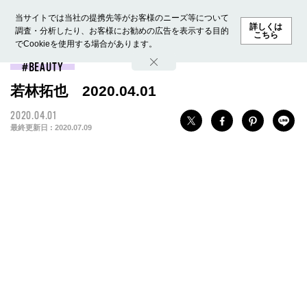
当サイトでは当社の提携先等がお客様のニーズ等について
詳しくは
調査・分析したり、お客様にお勧めの広告を表示する目的
こちら
でCookieを使用する場合があります。
ホーム
モデル募集
ランキング
ファッション
ビューテ
BEAUTY
若林拓也 2020.04.01
2020.04.01
最終更新日 :
2020.07.09