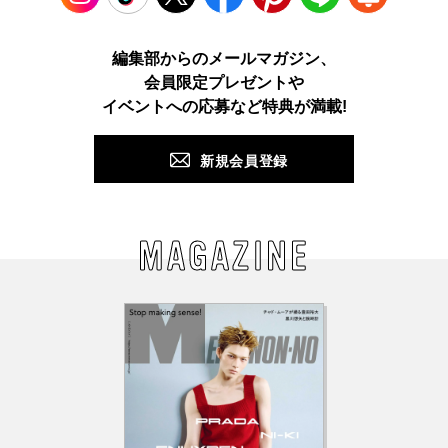
Instagram
TikTok
X
Facebook
Pinterest
LINE
WEB
編集部からのメールマガジン、
会員限定プレゼントや
PUSH
イベントへの応募など特典が満載!
新規会員登録
MAGAZINE