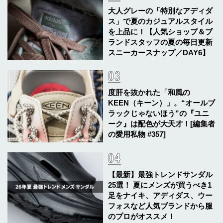
大人グレーの「特別なアディダ
ス」で夏のカジュアルスタイル
を上品に！【人気ショップ＆ブ
ランドスタッフの夏の毎日更新
スニーカースナップ／DAY6】
度肝を抜かれた「和風の
KEEN（キーン）」。“オールブ
ラックじゃないほう”の『ユニ
ーク』は配色が大天才！[編集者
の愛用私物 #357]
【最新】最強トレンドサンダル
25選！ 夏にメンズが買うべき1
足をナイキ、アディダス、ウー
フォスなど人気ブランドから服
のプロがオススメ！