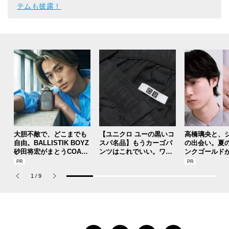
テムも披露！
大胆不敵で、どこまでも
【ユニクロ ユーの黒いコ
高橋璃央と、
自由。BALLISTIK BOYZ
スパ名品】もうカーゴパ
の出会い。夏
砂田将宏がまとうCOACH
ンツはこれでいい。ワー
ンクゴールド
の新作フレグランス「コ
ドローブに加えたい最強
SUMMER PIN
ーチ ピュア プラチナム
の１本／Uniqlo U ワイド
Jouete! Vol.1
1
/
9
パルファム」
フィットカーゴパンツ