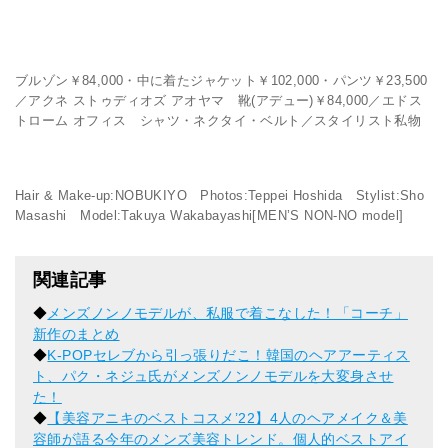
ブルゾン￥84,000・中に着たジャケット￥102,000・パンツ￥23,500
／アクネ ストゥディオズ アオヤマ 靴(アデュー)￥84,000／エドス
トローム オフィス シャツ・ネクタイ・ベルト／スタイリスト私物
Hair & Make-up:NOBUKIYO Photos:Teppei Hoshida Stylist:Sho
Masashi Model:Takuya Wakabayashi[MEN’S NON-NO model]
関連記事
◆
メンズノンノモデルが、私服で着こなした！「コーチ」
新作のまとめ
◆
K-POPセレブから引っ張りだこ！韓国のヘアアーティス
ト、パク・ネジュ氏がメンズノンノモデルを大変身させ
た！
◆
【美容アニキのベストコスメ’22】4人のヘアメイク＆美
容師が語る今年のメンズ美容トレンド。個人的ベストアイ