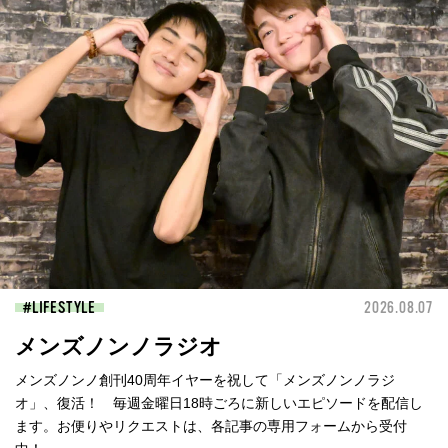
LIFESTYLE
2026.08.07
メンズノンノラジオ
メンズノンノ創刊40周年イヤーを祝して「メンズノンノラジ
オ」、復活！ 毎週金曜日18時ごろに新しいエピソードを配信し
ます。お便りやリクエストは、各記事の専用フォームから受付