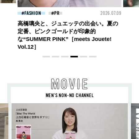
26.07.09
BEAUTY
2026.07.27
FAS
大胆不敵で、どこまでも自由。
BALLISTIK BOYZ 砂田将宏がまとう
COACHの新作フレグランス「コーチ ピ
ュア プラチナム パルファム」
MOVIE
MEN’S NON-NO CHANNEL