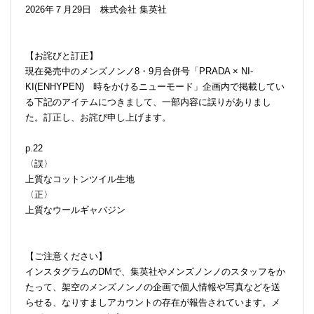
2026年７月29日 株式会社 集英社
【お詫びと訂正】
現在発売中のメンズノンノ8・9月合併号「PRADA × NI-
KI(ENHYPEN) 時をかけるニューモード」企画内で掲載してい
る下記のアイテムにつきまして、一部内容に誤りがありまし
た。訂正し、お詫び申し上げます。
p.22
〈誤〉
上質なコットンツイル生地
〈正〉
上質なウールギャバジン
【ご注意ください】
インスタグラムのDMで、集英社やメンズノンノのスタッフをか
たって、架空のメンズノンノの企画で個人情報や写真などを送
らせる、なりすましアカウントの存在が報告されています。メ