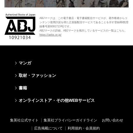
ABJマークは、この電子書店・電子書籍配信サービスが、著作権者からコ
ンテンツ使用許諾を得た正規版配信サービスであることを示す登録商標(登
録番号第6091713号)です。
ABJマークの詳細、ABJマークを掲示しているサービスの一覧はこちら。
https://aebs.or.jp/
マンガ
少年マンガ
青年マンガ
少女マンガ
女性マンガ
取材・ファッション
週刊少年ジャンプ
週刊ヤングジャンプ
りぼん
Cookie
ファッション・美容
芸能・情報・スポーツ
書籍
ジャンプSQ
ヤングジャンプ定期購読デジタル
マーガレット
Cocohana
Seventeen
Myojo
Vジャンプ
ヤンジャン！
別冊マーガレット
office YOU
文芸・文庫・総合
学芸・ノンフィクション・新書
ライトノベル・ノベライズ
キッズ
オンラインストア・その他WEBサービス
non-no
週プレNEWS
最強ジャンプ
となりのヤングジャンプ
マンガMee公式サイト
マンガMee公式サイト
すばる
集英社学芸部 - 学芸・ノンフィクション
集英社Webマガジン コバルト
集英社みらい文庫
BAILA
週プレ グラジャパ!
オンラインストア
その他WEBサービス
少年ジャンプ+
グランドジャンプ
リマコミ
リマコミ
小説すばる
集英社ビジネス書
集英社オレンジ文庫
集英社の児童図書 S-KIDS.LAND
MAQUIA
Sportiva
OTO
集英社アドナビ
ジャンプTOON
ウルトラジャンプ
ジャンプTOON
ジャンプTOON
集英社公式サイト
集英社プライバシーガイドライン
お問い合わせ
集英社 文芸ステーション
集英社新書
シフォン文庫
SPUR
パラスポ
SHUEISHA MANGA-ART HERITAGE
集英社エディターズ・ラボ
ZEBRACK
少年ジャンプ+
ZEBRACK
ZEBRACK
広告掲載について
利用規約・会員規約
web 集英社文庫
集英社新書プラス - 知の水先案内人
ダッシュエックス文庫公式サイト
LEE