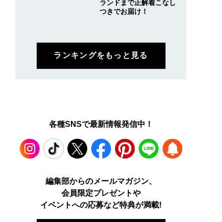
ランドまで正解着こなし
つきでお届け！
ランキングをもっと見る
各種SNSで最新情報発信中！
Instagram
TikTok
X
Facebook
Pinterest
LINE
WEB
編集部からのメールマガジン、
会員限定プレゼントや
PUSH
イベントへの応募など特典が満載!