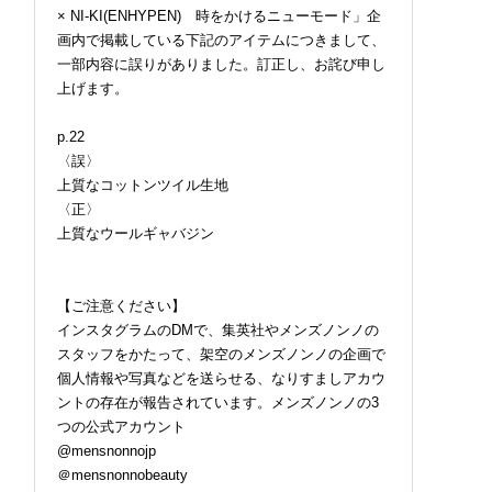
× NI-KI(ENHYPEN) 時をかけるニューモード」企
画内で掲載している下記のアイテムにつきまして、
一部内容に誤りがありました。訂正し、お詫び申し
上げます。
p.22
〈誤〉
上質なコットンツイル生地
〈正〉
上質なウールギャバジン
【ご注意ください】
インスタグラムのDMで、集英社やメンズノンノの
スタッフをかたって、架空のメンズノンノの企画で
個人情報や写真などを送らせる、なりすましアカウ
ントの存在が報告されています。メンズノンノの3
つの公式アカウント
@mensnonnojp
＠mensnonnobeauty