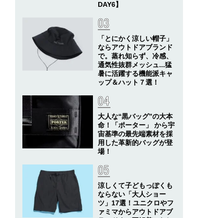
DAY6】
「とにかく涼しい帽子」
ならアウトドアブランド
で。蒸れ知らず、冷感、
通気性抜群メッシュ...猛
暑に活躍する機能派キャ
ップ＆ハット７選！
大人な“黒バッグ”の大本
命！「ポーター」 から宇
宙基準の最先端素材を採
用した革新的バッグが登
場！
涼しくて子どもっぽくも
ならない「大人ショー
ツ」17選！ユニクロやフ
ァミマからアウトドアブ