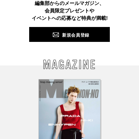
Instagram
TikTok
X
Facebook
Pinterest
LINE
WEB
編集部からのメールマガジン、
会員限定プレゼントや
PUSH
イベントへの応募など特典が満載!
新規会員登録
MAGAZINE