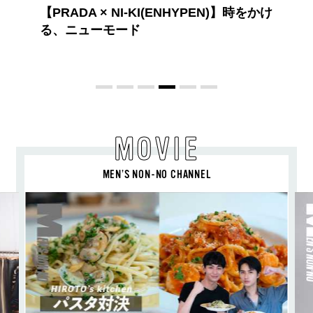
NI-KI(ENHYPEN)】時をかけ
ード
MOVIE
MEN’S NON-NO CHANNEL