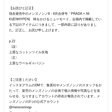
【お詫びと訂正】
現在発売中のメンズノンノ8・9月合併号「PRADA × NI-
KI(ENHYPEN) 時をかけるニューモード」企画内で掲載してい
る下記のアイテムにつきまして、一部内容に誤りがありまし
た。訂正し、お詫び申し上げます。
p.22
〈誤〉
上質なコットンツイル生地
〈正〉
上質なウールギャバジン
【ご注意ください】
インスタグラムのDMで、集英社やメンズノンノのスタッフをか
たって、架空のメンズノンノの企画で個人情報や写真などを送
らせる、なりすましアカウントの存在が報告されています。メ
ンズノンノの3つの公式アカウント
@mensnonnojp