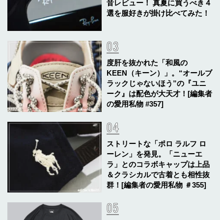
音レビュー！ 真夏に買うべき４
選を服好きが掛け比べてみた！
度肝を抜かれた「和風の
KEEN（キーン）」。“オールブ
ラックじゃないほう”の『ユニ
ーク』は配色が大天才！[編集者
の愛用私物 #357]
ストリートな「ポロ ラルフ ロ
ーレン」を発見。「ニューエ
ラ」とのコラボキャップは上品
＆クラシカルで古着とも相性抜
群！[編集者の愛用私物 ＃355]