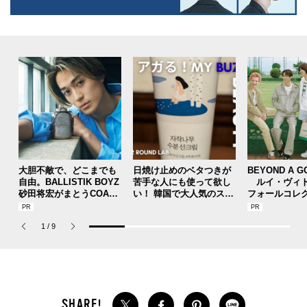
大胆不敵で、どこまでも
日焼け止めのベタつきが
BEYOND A G
自由。BALLISTIK BOYZ
苦手な人にも使って欲し
ルイ・ヴィト
砂田将宏がまとうCOACH
い！ 韓国で大人気のスト
フォールコレ
の新作フレグランス「コ
レスフリーな“水分サンク
描くプレッピ
ーチ ピュア プラチナム
リーム”
1
/
9
パルファム」