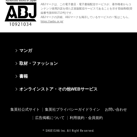
ABJマークは、この電子書店・電子書籍配信サービスが、著作権者からコ
ンテンツ使用許諾を得た正規版配信サービスであることを示す登録商標(登
録番号第6091713号)です。
ABJマークの詳細、ABJマークを掲示しているサービスの一覧はこちら。
https://aebs.or.jp/
マンガ
少年マンガ
青年マンガ
少女マンガ
女性マンガ
取材・ファッション
週刊少年ジャンプ
週刊ヤングジャンプ
りぼん
Cookie
ファッション・美容
芸能・情報・スポーツ
書籍
ジャンプSQ
ヤングジャンプ定期購読デジタル
マーガレット
Cocohana
Seventeen
Myojo
Vジャンプ
ヤンジャン！
別冊マーガレット
office YOU
文芸・文庫・総合
学芸・ノンフィクション・新書
ライトノベル・ノベライズ
キッズ
オンラインストア・その他WEBサービス
non-no
週プレNEWS
最強ジャンプ
となりのヤングジャンプ
マンガMee公式サイト
マンガMee公式サイト
すばる
集英社学芸部 - 学芸・ノンフィクション
集英社Webマガジン コバルト
集英社みらい文庫
BAILA
週プレ グラジャパ!
オンラインストア
その他WEBサービス
少年ジャンプ+
グランドジャンプ
リマコミ
リマコミ
小説すばる
集英社ビジネス書
集英社オレンジ文庫
集英社の児童図書 S-KIDS.LAND
MAQUIA
Sportiva
OTO
集英社アドナビ
ジャンプTOON
ウルトラジャンプ
ジャンプTOON
ジャンプTOON
集英社公式サイト
集英社プライバシーガイドライン
お問い合わせ
集英社 文芸ステーション
集英社新書
シフォン文庫
SPUR
パラスポ
SHUEISHA MANGA-ART HERITAGE
集英社エディターズ・ラボ
ZEBRACK
少年ジャンプ+
ZEBRACK
ZEBRACK
広告掲載について
利用規約・会員規約
web 集英社文庫
集英社新書プラス - 知の水先案内人
ダッシュエックス文庫公式サイト
LEE
ジャンプキャラクターズストア
ジャンプルーキー！
ジャンプTOON
マンガMeets
マンガMeets
青春と読書
1日5分で、明日は変わる よみタイ yomitai
JUMP j-BOOKS
eclat
© SHUEISHA Inc. All Right Reserved.
HAPPY PLUS STORE
S-MANGA
ZEBRACK
S-MANGA
S-MANGA
アジア人物史
kotoba