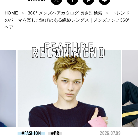
HOME
360° メンズヘアカタログ 長さ別検索
トレンド
のパーマを楽しむ遊びのある絶妙レングス｜メンズノンノ360°
ヘア
FEATURE
RECOMMEND
2026.07.09
FASHION