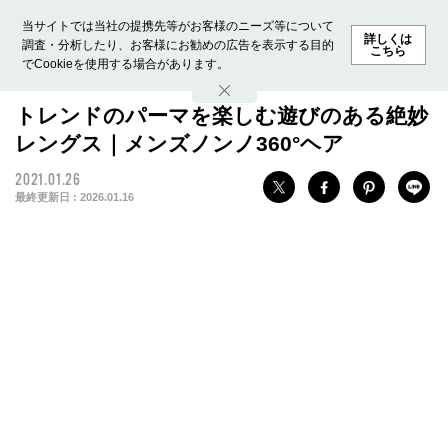
当サイトでは当社の提携先等がお客様のニーズ等について
詳しくは
調査・分析したり、お客様にお勧めの広告を表示する目的
こちら
でCookieを使用する場合があります。
ホーム
モデル募集
ランキング
ファッション
ビューテ
トレンドのパーマを楽しむ遊びのある絶妙
レングス｜メンズノンノ360°ヘア
2021.01.26
最終更新日 :
2026.01.16