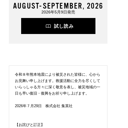
AUGUST-SEPTEMBER, 2026
2026年5月9日発売
試し読み
2026.07.09
FASHION
令和８年熊本地震により被災された皆様に、心から
お見舞い申し上げます。救援活動に全力を尽くして
いらっしゃる方々に深く敬意を表し、被災地域の一
日も早い復旧・復興をお祈り申し上げます。
2026年７月29日 株式会社 集英社
【お詫びと訂正】