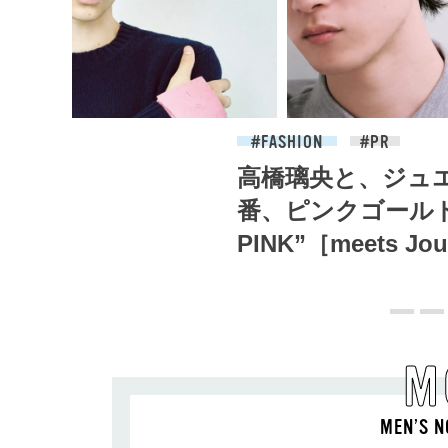
2026.07.09
FASHION
高橋璃央と、ジュ
番、ピンクゴールド
PINK”［meets Joue
M
MEN’S N