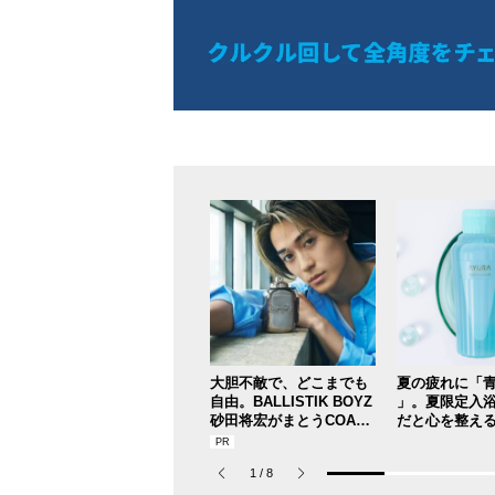
大胆不敵で、どこまでも
夏の疲れに「青
自由。BALLISTIK BOYZ
」。夏限定入
砂田将宏がまとうCOACH
だと心を整える
の新作フレグランス「コ
を【ひんやり
ーチ ピュア プラチナム
ュー／アユー
1
/
8
パルファム」
テーションバ