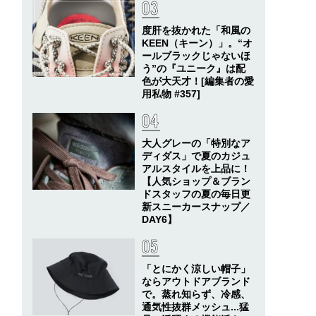
度肝を抜かれた「和風の
KEEN（キーン）」。“オ
ールブラックじゃないほ
う”の『ユニーク』は配
色が大天才！[編集者の愛
用私物 #357]
大人グレーの「特別なア
ディダス」で夏のカジュ
アルスタイルを上品に！
【人気ショップ＆ブラン
ドスタッフの夏の毎日更
新スニーカースナップ／
DAY6】
「とにかく涼しい帽子」
ならアウトドアブランド
で。蒸れ知らず、冷感、
通気性抜群メッシュ...猛