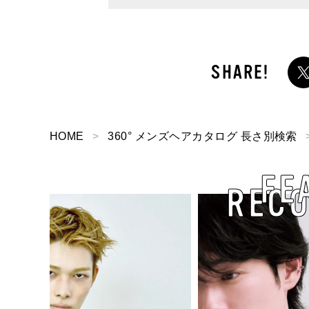
）α」】
HOME
360° メンズヘアカタログ 長さ別検索
FE
REC