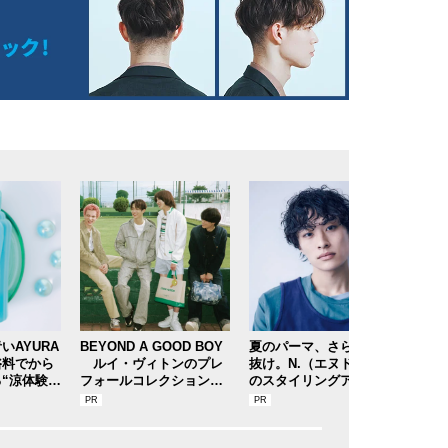
いAYURA
BEYOND A GOOD BOY
夏のパーマ、さらにあか
今年
浴料でから
ルイ・ヴィトンのプレ
抜け。N.（エヌドット）
。日
“涼体験”
フォールコレクションが
のスタイリングアイテム
は「
コスメレビ
描くプレッピースタイル
で作る旬ヘアのテクニッ
もカ
ラ「メディ
クを、人気３サロンに教
まだ
ス（香涼み
わった！
奈ブ