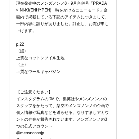
現在発売中のメンズノンノ8・9月合併号「PRADA
× NI-KI(ENHYPEN) 時をかけるニューモード」企
画内で掲載している下記のアイテムにつきまして、
一部内容に誤りがありました。訂正し、お詫び申し
上げます。
p.22
〈誤〉
上質なコットンツイル生地
〈正〉
上質なウールギャバジン
【ご注意ください】
インスタグラムのDMで、集英社やメンズノンノの
スタッフをかたって、架空のメンズノンノの企画で
個人情報や写真などを送らせる、なりすましアカウ
ントの存在が報告されています。メンズノンノの3
つの公式アカウント
@mensnonnojp