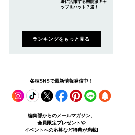
暑に活躍する機能派キャ
ップ＆ハット７選！
ランキングをもっと見る
各種SNSで最新情報発信中！
だけで３枚追加購入
ロエベの新しい世界へよ
四坂亮翔＆小泉光咲ダ
焼け対策のイチオシ
うこそ。大胆なコントラ
ル主演！ドラマ『陽キ
Instagram
TikTok
X
Facebook
Pinterest
LINE
WEB
バンダナ」！使い道
ストとレイヤードの先に
集団にいる芹沢は、俺
編集部からのメールマガジン、
ラバリも豊富だから
。装う喜び、明るいスピ
前だと様子がおかしい
会員限定プレゼントや
まだ増えそう[松井大
リット
で見せた“息ぴったり”
PUSH
イベントへの応募など特典が満載!
ログ]
関係性