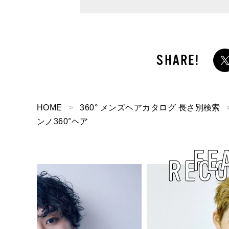
）α」】
HOME
360° メンズヘアカタログ 長さ別検索
ンノ360°ヘア
FE
REC