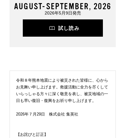
AUGUST-SEPTEMBER, 2026
2026年5月9日発売
試し読み
2026.07.09
FASHION
令和８年熊本地震により被災された皆様に、心から
お見舞い申し上げます。救援活動に全力を尽くして
いらっしゃる方々に深く敬意を表し、被災地域の一
日も早い復旧・復興をお祈り申し上げます。
2026年７月29日 株式会社 集英社
【お詫びと訂正】