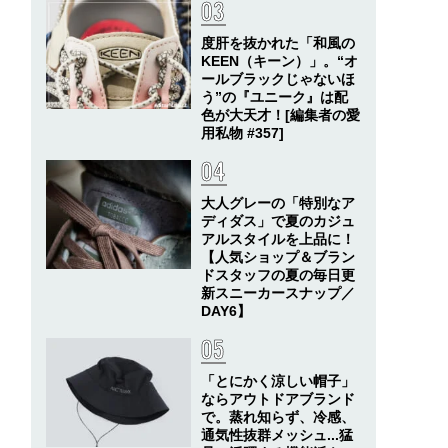
度肝を抜かれた「和風の
KEEN（キーン）」。“オ
ールブラックじゃないほ
う”の『ユニーク』は配
色が大天才！[編集者の愛
用私物 #357]
大人グレーの「特別なア
ディダス」で夏のカジュ
アルスタイルを上品に！
【人気ショップ＆ブラン
ドスタッフの夏の毎日更
新スニーカースナップ／
DAY6】
「とにかく涼しい帽子」
ならアウトドアブランド
で。蒸れ知らず、冷感、
通気性抜群メッシュ...猛