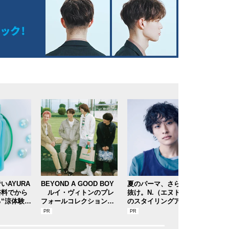
いAYURA
BEYOND A GOOD BOY
夏のパーマ、さらにあか
今年
浴料でから
ルイ・ヴィトンのプレ
抜け。N.（エヌドット）
。日
“涼体験”
フォールコレクションが
のスタイリングアイテム
は「
コスメレビ
描くプレッピースタイル
で作る旬ヘアのテクニッ
もカ
ラ「メディ
クを、人気３サロンに教
まだ
ス（香涼み
わった！
奈ブ