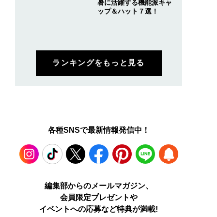
暑に活躍する機能派キャ
ップ＆ハット７選！
ランキングをもっと見る
各種SNSで最新情報発信中！
だけで３枚追加購入
ロエベの新しい世界へよ
四坂亮翔＆小泉光咲ダ
焼け対策のイチオシ
うこそ。大胆なコントラ
ル主演！ドラマ『陽キ
Instagram
TikTok
X
Facebook
Pinterest
LINE
WEB
編集部からのメールマガジン、
バンダナ」！使い道
ストとレイヤードの先に
集団にいる芹沢は、俺
会員限定プレゼントや
ラバリも豊富だから
。装う喜び、明るいスピ
前だと様子がおかしい
PUSH
まだ増えそう[松井大
リット
で見せた“息ぴったり”
イベントへの応募など特典が満載!
ログ]
関係性