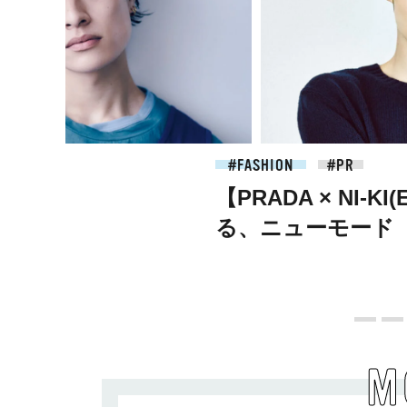
2026.07.09
FASHION
【PRADA × NI-K
る、ニューモード
M