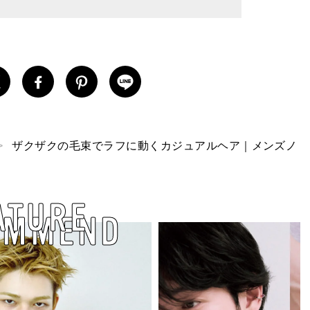
ザクザクの毛束でラフに動くカジュアルヘア｜メンズノ
ATURE
OMMEND