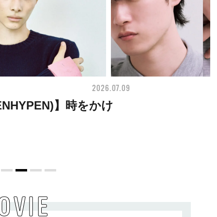
2026.07.09
FASHION
I(ENHYPEN)】時をかけ
OVIE