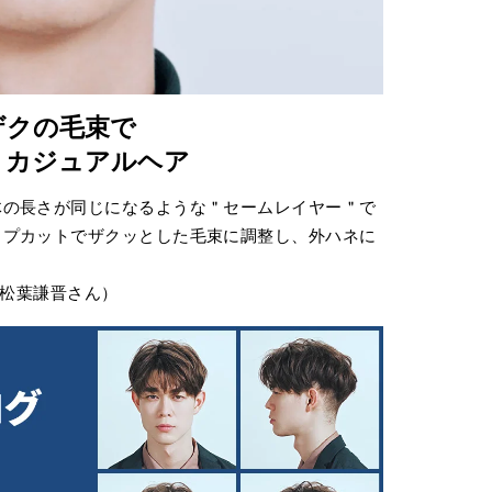
ザクの毛束で
くカジュアルヘア
体の長さが同じになるような＂セームレイヤー＂で
ップカットでザクッとした毛束に調整し、外ハネに
／松葉謙晋さん）