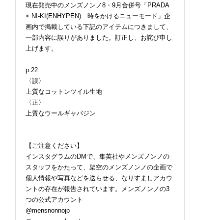
現在発売中のメンズノンノ8・9月合併号「PRADA
× NI-KI(ENHYPEN) 時をかけるニューモード」企
画内で掲載している下記のアイテムにつきまして、
一部内容に誤りがありました。訂正し、お詫び申し
上げます。
p.22
〈誤〉
上質なコットンツイル生地
〈正〉
上質なウールギャバジン
【ご注意ください】
インスタグラムのDMで、集英社やメンズノンノの
スタッフをかたって、架空のメンズノンノの企画で
個人情報や写真などを送らせる、なりすましアカウ
ントの存在が報告されています。メンズノンノの3
つの公式アカウント
@mensnonnojp