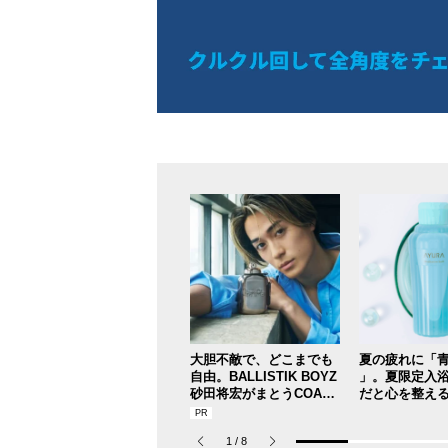
大胆不敵で、どこまでも
夏の疲れに「青
自由。BALLISTIK BOYZ
」。夏限定入
砂田将宏がまとうCOACH
だと心を整える
の新作フレグランス「コ
を【ひんやり
ーチ ピュア プラチナム
ュー／アユー
1
/
8
パルファム」
テーションバ