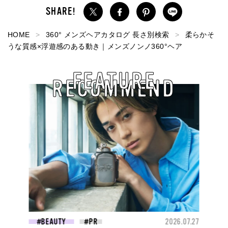
HOME
360° メンズヘアカタログ 長さ別検索
柔らかそ
うな質感×浮遊感のある動き｜メンズノンノ360°ヘア
FEATURE
RECOMMEND
BEAUTY
2026.07.27