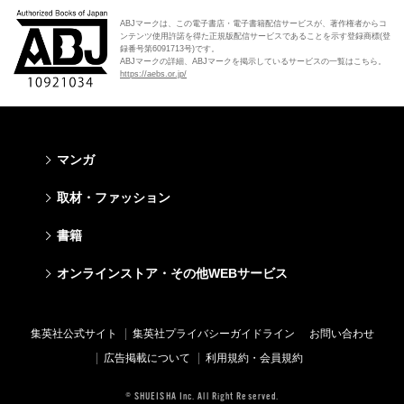
ABJマークは、この電子書店・電子書籍配信サービスが、著作権者からコ
ンテンツ使用許諾を得た正規版配信サービスであることを示す登録商標(登
録番号第6091713号)です。
ABJマークの詳細、ABJマークを掲示しているサービスの一覧はこちら。
https://aebs.or.jp/
マンガ
少年マンガ
青年マンガ
少女マンガ
女性マンガ
取材・ファッション
週刊少年ジャンプ
週刊ヤングジャンプ
りぼん
Cookie
ファッション・美容
芸能・情報・スポーツ
書籍
ジャンプSQ
ヤングジャンプ定期購読デジタル
マーガレット
Cocohana
Seventeen
Myojo
Vジャンプ
ヤンジャン！
別冊マーガレット
office YOU
文芸・文庫・総合
学芸・ノンフィクション・新書
ライトノベル・ノベライズ
キッズ
オンラインストア・その他WEBサービス
non-no
週プレNEWS
最強ジャンプ
となりのヤングジャンプ
マンガMee公式サイト
マンガMee公式サイト
すばる
集英社学芸部 - 学芸・ノンフィクション
集英社Webマガジン コバルト
集英社みらい文庫
BAILA
週プレ グラジャパ!
オンラインストア
その他WEBサービス
少年ジャンプ+
グランドジャンプ
リマコミ
リマコミ
小説すばる
集英社ビジネス書
集英社オレンジ文庫
集英社の児童図書 S-KIDS.LAND
MAQUIA
Sportiva
OTO
集英社アドナビ
ジャンプTOON
ウルトラジャンプ
ジャンプTOON
ジャンプTOON
集英社公式サイト
集英社プライバシーガイドライン
お問い合わせ
集英社 文芸ステーション
集英社新書
シフォン文庫
SPUR
パラスポ
SHUEISHA MANGA-ART HERITAGE
集英社エディターズ・ラボ
ZEBRACK
少年ジャンプ+
ZEBRACK
ZEBRACK
広告掲載について
利用規約・会員規約
web 集英社文庫
集英社新書プラス - 知の水先案内人
ダッシュエックス文庫公式サイト
LEE
ジャンプキャラクターズストア
ジャンプルーキー！
ジャンプTOON
マンガMeets
マンガMeets
青春と読書
1日5分で、明日は変わる よみタイ yomitai
JUMP j-BOOKS
eclat
© SHUEISHA Inc. All Right Reserved.
HAPPY PLUS STORE