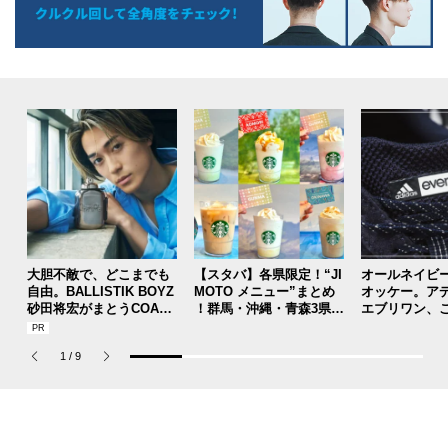
大胆不敵で、どこまでも
【スタバ】各県限定！“JI
オールネイビ
自由。BALLISTIK BOYZ
MOTO メニュー”まとめ
オッケー。ア
砂田将宏がまとうCOACH
！群馬・沖縄・青森3県分
エブリワン、
の新作フレグランス「コ
を一覧チェック
のコラボスニ
ーチ ピュア プラチナム
本当ですか？[
1
/
9
パルファム」
用私物 #362]