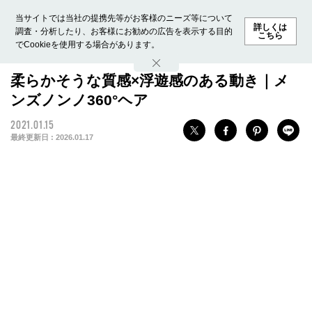
当サイトでは当社の提携先等がお客様のニーズ等について
詳しくは
調査・分析したり、お客様にお勧めの広告を表示する目的
こちら
でCookieを使用する場合があります。
ホーム
モデル募集
ランキング
ファッション
ビューテ
柔らかそうな質感×浮遊感のある動き｜メ
ンズノンノ360°ヘア
2021.01.15
最終更新日 :
2026.01.17