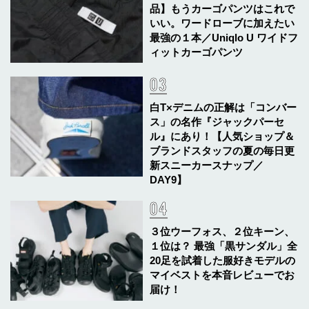
品】もうカーゴパンツはこれで
いい。ワードローブに加えたい
最強の１本／Uniqlo U ワイドフ
ィットカーゴパンツ
白T×デニムの正解は「コンバー
ス」の名作『ジャックパーセ
ル』にあり！【人気ショップ＆
ブランドスタッフの夏の毎日更
新スニーカースナップ／
DAY9】
３位ウーフォス、２位キーン、
１位は？ 最強「黒サンダル」全
20足を試着した服好きモデルの
マイベストを本音レビューでお
届け！