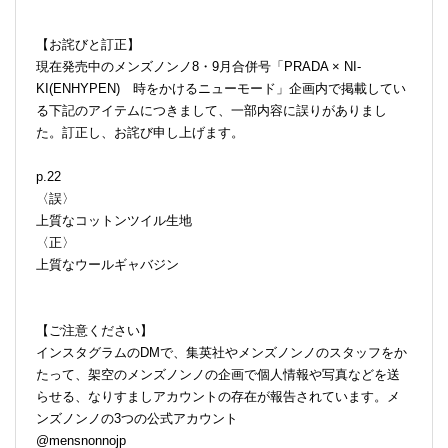
【お詫びと訂正】
現在発売中のメンズノンノ8・9月合併号「PRADA × NI-
KI(ENHYPEN) 時をかけるニューモード」企画内で掲載してい
る下記のアイテムにつきまして、一部内容に誤りがありまし
た。訂正し、お詫び申し上げます。
p.22
〈誤〉
上質なコットンツイル生地
〈正〉
上質なウールギャバジン
【ご注意ください】
インスタグラムのDMで、集英社やメンズノンノのスタッフをか
たって、架空のメンズノンノの企画で個人情報や写真などを送
らせる、なりすましアカウントの存在が報告されています。メ
ンズノンノの3つの公式アカウント
@mensnonnojp