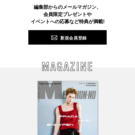
Instagram
TikTok
X
Facebook
Pinterest
LINE
WEB
編集部からのメールマガジン、
会員限定プレゼントや
PUSH
イベントへの応募など特典が満載!
新規会員登録
MAGAZINE