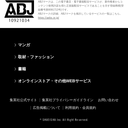
ABJマークは、この電子書店・電子書籍配信サービスが、著作権者からコ
ンテンツ使用許諾を得た正規版配信サービスであることを示す登録商標(登
録番号第6091713号)です。
ABJマークの詳細、ABJマークを掲示しているサービスの一覧はこちら。
https://aebs.or.jp/
マンガ
少年マンガ
青年マンガ
少女マンガ
女性マンガ
取材・ファッション
週刊少年ジャンプ
週刊ヤングジャンプ
りぼん
Cookie
ファッション・美容
芸能・情報・スポーツ
書籍
ジャンプSQ
ヤングジャンプ定期購読デジタル
マーガレット
Cocohana
Seventeen
Myojo
Vジャンプ
ヤンジャン！
別冊マーガレット
office YOU
文芸・文庫・総合
学芸・ノンフィクション・新書
ライトノベル・ノベライズ
キッズ
オンラインストア・その他WEBサービス
non-no
週プレNEWS
最強ジャンプ
となりのヤングジャンプ
マンガMee公式サイト
マンガMee公式サイト
すばる
集英社学芸部 - 学芸・ノンフィクション
集英社Webマガジン コバルト
集英社みらい文庫
BAILA
週プレ グラジャパ!
オンラインストア
その他WEBサービス
少年ジャンプ+
グランドジャンプ
リマコミ
リマコミ
小説すばる
集英社ビジネス書
集英社オレンジ文庫
集英社の児童図書 S-KIDS.LAND
MAQUIA
Sportiva
OTO
集英社アドナビ
ジャンプTOON
ウルトラジャンプ
ジャンプTOON
ジャンプTOON
集英社公式サイト
集英社プライバシーガイドライン
お問い合わせ
集英社 文芸ステーション
集英社新書
シフォン文庫
SPUR
パラスポ
SHUEISHA MANGA-ART HERITAGE
集英社エディターズ・ラボ
ZEBRACK
少年ジャンプ+
ZEBRACK
ZEBRACK
広告掲載について
利用規約・会員規約
web 集英社文庫
集英社新書プラス - 知の水先案内人
ダッシュエックス文庫公式サイト
LEE
ジャンプキャラクターズストア
ジャンプルーキー！
ジャンプTOON
マンガMeets
マンガMeets
青春と読書
1日5分で、明日は変わる よみタイ yomitai
JUMP j-BOOKS
eclat
© SHUEISHA Inc. All Right Reserved.
HAPPY PLUS STORE
S-MANGA
ZEBRACK
S-MANGA
S-MANGA
アジア人物史
kotoba
T JAPAN
SHUEISHA VOX