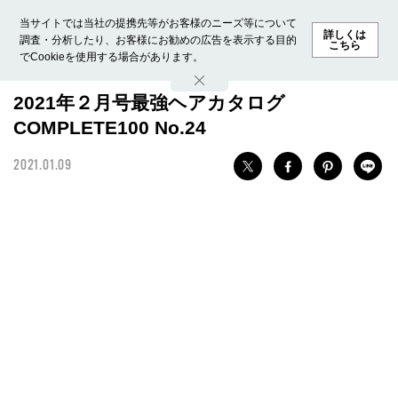
当サイトでは当社の提携先等がお客様のニーズ等について
詳しくは
調査・分析したり、お客様にお勧めの広告を表示する目的
こちら
でCookieを使用する場合があります。
ホーム
モデル募集
ランキング
ファッション
ビューテ
2021年２月号最強ヘアカタログ
COMPLETE100 No.24
2021.01.09