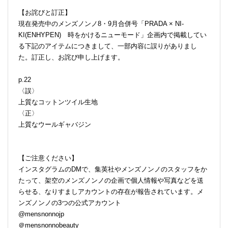
【お詫びと訂正】
現在発売中のメンズノンノ8・9月合併号「PRADA × NI-
KI(ENHYPEN) 時をかけるニューモード」企画内で掲載してい
る下記のアイテムにつきまして、一部内容に誤りがありまし
た。訂正し、お詫び申し上げます。
p.22
〈誤〉
上質なコットンツイル生地
〈正〉
上質なウールギャバジン
【ご注意ください】
インスタグラムのDMで、集英社やメンズノンノのスタッフをか
たって、架空のメンズノンノの企画で個人情報や写真などを送
らせる、なりすましアカウントの存在が報告されています。メ
ンズノンノの3つの公式アカウント
@mensnonnojp
＠mensnonnobeauty