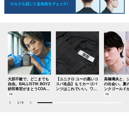
大胆不敵で、どこまでも
【ユニクロ ユーの黒いコ
高橋璃央と、
自由。BALLISTIK BOYZ
スパ名品】もうカーゴパ
の出会い。夏
砂田将宏がまとうCOACH
ンツはこれでいい。ワー
ンクゴールド
の新作フレグランス「コ
ドローブに加えたい最強
SUMMER PIN
ーチ ピュア プラチナム
の１本／Uniqlo U ワイド
Jouete! Vol.1
1
/
9
パルファム」
フィットカーゴパンツ