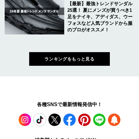
【最新】最強トレンドサンダル
25選！ 夏にメンズが買うべき1
足をナイキ、アディダス、ウー
フォスなど人気ブランドから服
のプロがオススメ！
ランキングをもっと見る
各種SNSで最新情報発信中！
Instagram
TikTok
X
Facebook
Pinterest
LINE
WEB