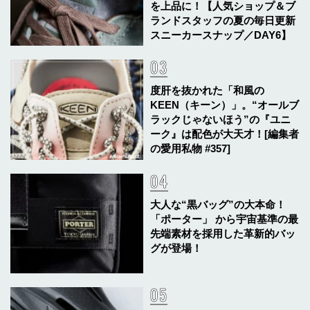
を上品に！【人気ショップ＆ブ
ランドスタッフの夏の毎日更新
スニーカースナップ／DAY6】
度肝を抜かれた「和風の
KEEN（キーン）」。“オールブ
ラックじゃないほう”の『ユニ
ーク』は配色が大天才！[編集者
の愛用私物 #357]
大人な“黒バッグ”の大本命！
「ポーター」 から宇宙基準の最
先端素材を採用した革新的バッ
グが登場！