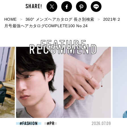
HOME
360° メンズヘアカタログ 長さ別検索
2021年２
月号最強ヘアカタログCOMPLETE100 No.24
FEATURE
RECOMMEND
26.07.09
BEAUTY
2026.07.09
FAS