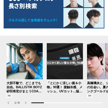
大胆不敵で、どこまでも
「とにかく涼しい服＆小
高橋璃央と、
自由。BALLISTIK BOYZ
物」90選！ 接触冷感、メ
の出会い。夏
砂田将宏がまとうCOACH
ッシュ、UVカット...猛暑
ンクゴールド
の新作フレグランス「コ
を快適に乗り切る“おしゃ
SUMMER PIN
ーチ ピュア プラチナム
れアイテム”をレビューと
Jouete! Vol.1
1
/
9
パルファム」
共に総まとめ。