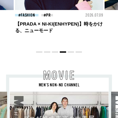
26.07.09
FASHION
2026.07.09
FAS
ロエベの新しい世界へようこそ。大胆な
コントラストとレイヤードの先に。装う
喜び、明るいスピリット
MOVIE
MEN’S NON-NO CHANNEL