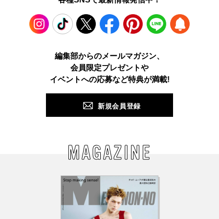
Instagram
TikTok
X
Facebook
Pinterest
LINE
WEB
編集部からのメールマガジン、
会員限定プレゼントや
PUSH
イベントへの応募など特典が満載!
新規会員登録
MAGAZINE