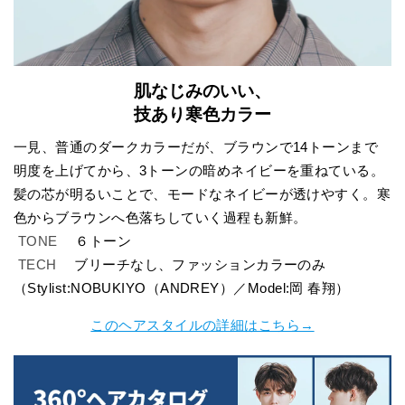
肌なじみのいい、
技あり寒色カラー
一見、普通のダークカラーだが、ブラウンで14トーンまで
明度を上げてから、3トーンの暗めネイビーを重ねている。
髪の芯が明るいことで、モードなネイビーが透けやすく。寒
色からブラウンへ色落ちしていく過程も新鮮。
TONE
６トーン
TECH
ブリーチなし、ファッションカラーのみ
（Stylist:NOBUKIYO（ANDREY）／Model:岡 春翔）
このヘアスタイルの詳細はこちら→