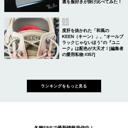
選を服好きが掛け比べてみた！
度肝を抜かれた「和風の
KEEN（キーン）」。“オールブ
ラックじゃないほう”の『ユニ
ーク』は配色が大天才！[編集者
の愛用私物 #357]
ランキングをもっと見る
各種SNSで最新情報発信中！