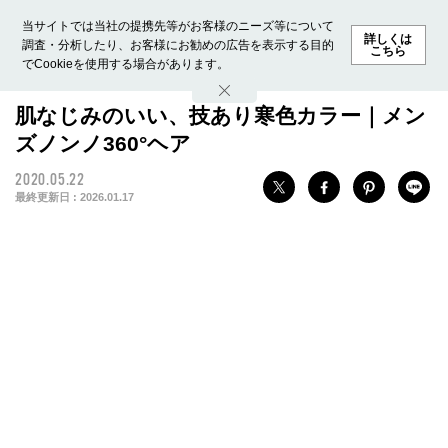
当サイトでは当社の提携先等がお客様のニーズ等について
詳しくは
調査・分析したり、お客様にお勧めの広告を表示する目的
こちら
でCookieを使用する場合があります。
ホーム
モデル募集
ランキング
ファッション
ビューテ
肌なじみのいい、技あり寒色カラー｜メン
ズノンノ360°ヘア
2020.05.22
最終更新日 :
2026.01.17