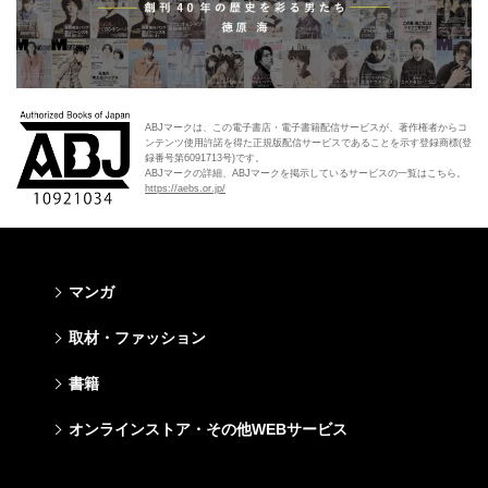
ABJマークは、この電子書店・電子書籍配信サービスが、著作権者からコ
ンテンツ使用許諾を得た正規版配信サービスであることを示す登録商標(登
録番号第6091713号)です。
ABJマークの詳細、ABJマークを掲示しているサービスの一覧はこちら。
https://aebs.or.jp/
マンガ
少年マンガ
青年マンガ
少女マンガ
女性マンガ
取材・ファッション
週刊少年ジャンプ
週刊ヤングジャンプ
りぼん
Cookie
ファッション・美容
芸能・情報・スポーツ
書籍
ジャンプSQ
ヤングジャンプ定期購読デジタル
マーガレット
Cocohana
Seventeen
Myojo
Vジャンプ
ヤンジャン！
別冊マーガレット
office YOU
文芸・文庫・総合
学芸・ノンフィクション・新書
ライトノベル・ノベライズ
キッズ
オンラインストア・その他WEBサービス
non-no
週プレNEWS
最強ジャンプ
となりのヤングジャンプ
マンガMee公式サイト
マンガMee公式サイト
すばる
集英社学芸部 - 学芸・ノンフィクション
集英社Webマガジン コバルト
集英社みらい文庫
BAILA
週プレ グラジャパ!
オンラインストア
その他WEBサービス
少年ジャンプ+
グランドジャンプ
リマコミ
リマコミ
小説すばる
集英社ビジネス書
集英社オレンジ文庫
集英社の児童図書 S-KIDS.LAND
MAQUIA
Sportiva