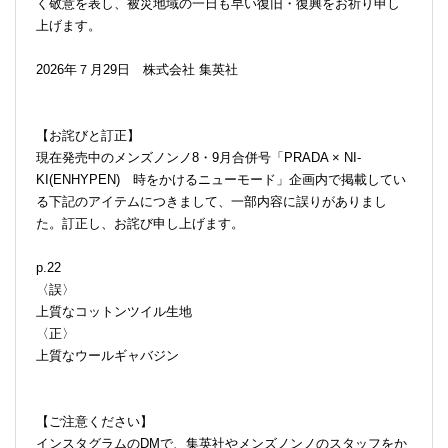
く敬意を表し、被災地域の一日も早い復旧・復興をお祈り申し
上げます。
2026年７月29日 株式会社 集英社
【お詫びと訂正】
現在発売中のメンズノンノ8・9月合併号「PRADA × NI-
KI(ENHYPEN) 時をかけるニューモード」企画内で掲載してい
る下記のアイテムにつきまして、一部内容に誤りがありまし
た。訂正し、お詫び申し上げます。
p.22
〈誤〉
上質なコットンツイル生地
〈正〉
上質なウールギャバジン
【ご注意ください】
インスタグラムのDMで、集英社やメンズノンノのスタッフをか