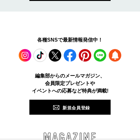
各種SNSで最新情報発信中！
Instagram
TikTok
X
Facebook
Pinterest
LINE
WEB
編集部からのメールマガジン、
会員限定プレゼントや
PUSH
イベントへの応募など特典が満載!
新規会員登録
MAGAZINE