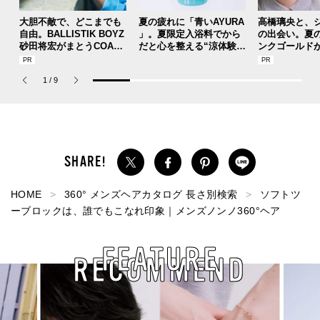
大胆不敵で、どこまでも
夏の疲れに「青いAYURA
高橋璃央と、
自由。BALLISTIK BOYZ
」。夏限定入浴料でから
の出会い。夏
砂田将宏がまとうCOACH
だと心を整える“涼体験”
ンクゴールド
の新作フレグランス「コ
を【ひんやりコスメレビ
SUMMER PIN
ーチ ピュア プラチナム
ュー／アユーラ「メディ
Jouete! Vol.1
1
/
9
パルファム」
テーションバス（香涼み
）α」】
HOME
360° メンズヘアカタログ 長さ別検索
ソフトツ
ーブロックは、誰でもこなれ印象｜メンズノンノ360°ヘア
FEATURE
RECOMMEND