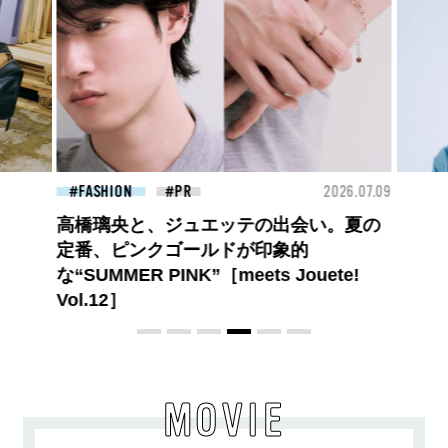
26.07.09
BEAUTY
2026.07.09
FAS
夏のパーマ、さらにあか抜け。N.（エヌ
ドット）のスタイリングアイテムで作る
旬ヘアのテクニックを、人気３サロンに
教わった！
MOVIE