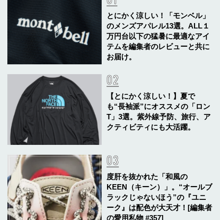
とにかく涼しい！「モンベル」
のメンズアパレル13選。ALL１
万円台以下の猛暑に最適なアイ
テムを編集者のレビューと共に
お届け。
【とにかく涼しい！】夏で
も“長袖派”にオススメの「ロン
T」3選。紫外線予防、旅行、ア
クティビティにも大活躍。
度肝を抜かれた「和風の
KEEN（キーン）」。“オールブ
ラックじゃないほう”の『ユニ
ーク』は配色が大天才！[編集者
の愛用私物 #357]