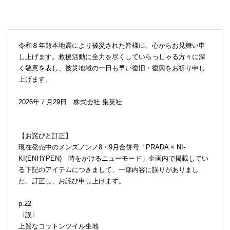
令和８年熊本地震により被災された皆様に、心からお見舞い申
し上げます。救援活動に全力を尽くしていらっしゃる方々に深
く敬意を表し、被災地域の一日も早い復旧・復興をお祈り申し
上げます。
2026年７月29日 株式会社 集英社
【お詫びと訂正】
現在発売中のメンズノンノ8・9月合併号「PRADA × NI-
KI(ENHYPEN) 時をかけるニューモード」企画内で掲載してい
る下記のアイテムにつきまして、一部内容に誤りがありまし
た。訂正し、お詫び申し上げます。
p.22
〈誤〉
上質なコットンツイル生地