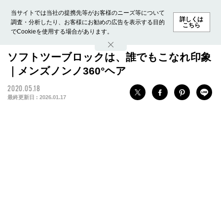
当サイトでは当社の提携先等がお客様のニーズ等について
詳しくは
調査・分析したり、お客様にお勧めの広告を表示する目的
こちら
でCookieを使用する場合があります。
ホーム
モデル募集
ランキング
ファッション
ビューテ
ソフトツーブロックは、誰でもこなれ印象
｜メンズノンノ360°ヘア
2020.05.18
最終更新日 :
2026.01.17