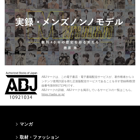
ABJマークは、この電子書店・電子書籍配信サービスが、著作権者からコ
ンテンツ使用許諾を得た正規版配信サービスであることを示す登録商標(登
録番号第6091713号)です。
ABJマークの詳細、ABJマークを掲示しているサービスの一覧はこちら。
https://aebs.or.jp/
マンガ
少年マンガ
青年マンガ
少女マンガ
女性マンガ
取材・ファッション