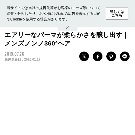
当サイトでは当社の提携先等がお客様のニーズ等について
詳しくは
調査・分析したり、お客様にお勧めの広告を表示する目的
こちら
でCookieを使用する場合があります。
ホーム
モデル募集
ランキング
ファッション
ビューテ
エアリーなパーマが柔らかさを醸し出す｜
メンズノンノ360°ヘア
2019.07.26
最終更新日 :
2026.01.17