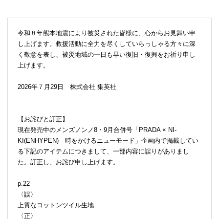
令和８年熊本地震により被災された皆様に、心からお見舞い申
し上げます。救援活動に全力を尽くしていらっしゃる方々に深
く敬意を表し、被災地域の一日も早い復旧・復興をお祈り申し
上げます。
2026年７月29日 株式会社 集英社
【お詫びと訂正】
現在発売中のメンズノンノ8・9月合併号「PRADA × NI-
KI(ENHYPEN) 時をかけるニューモード」企画内で掲載してい
る下記のアイテムにつきまして、一部内容に誤りがありまし
た。訂正し、お詫び申し上げます。
p.22
〈誤〉
上質なコットンツイル生地
〈正〉