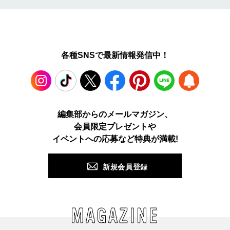
各種SNSで最新情報発信中！
Instagram
TikTok
X
Facebook
Pinterest
LINE
WEB
編集部からのメールマガジン、
会員限定プレゼントや
PUSH
イベントへの応募など特典が満載!
新規会員登録
MAGAZINE