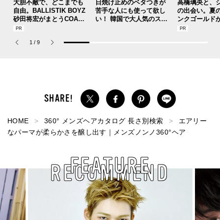
大胆不敵で、どこまでも
日焼け止めのベタつきが
高橋璃央と、
自由。BALLISTIK BOYZ
苦手な人にも使って欲し
の出会い。夏
砂田将宏がまとうCOACH
い！ 韓国で大人気のスト
ンクゴールド
の新作フレグランス「コ
レスフリーな“水分サンク
SUMMER PIN
ーチ ピュア プラチナム
リーム”
Jouete! Vol.1
1
/
9
パルファム」
HOME
360° メンズヘアカタログ 長さ別検索
エアリー
なパーマが柔らかさを醸し出す｜メンズノンノ360°ヘア
FEATURE
RECOMMEND