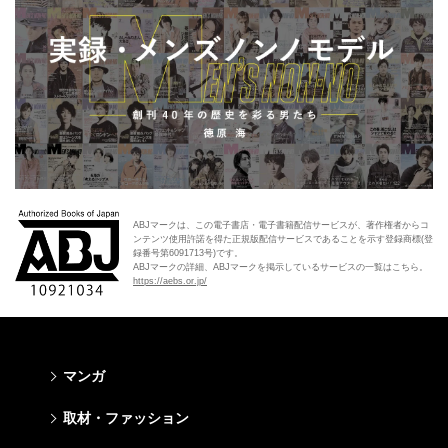
ABJマークは、この電子書店・電子書籍配信サービスが、著作権者からコ
ンテンツ使用許諾を得た正規版配信サービスであることを示す登録商標(登
録番号第6091713号)です。
ABJマークの詳細、ABJマークを掲示しているサービスの一覧はこちら。
https://aebs.or.jp/
マンガ
少年マンガ
青年マンガ
少女マンガ
女性マンガ
取材・ファッション
週刊少年ジャンプ
週刊ヤングジャンプ
りぼん
Cookie
ファッション・美容
芸能・情報・スポーツ