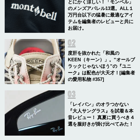
とにかく涼しい！「モンベル」
のメンズアパレル13選。ALL１
万円台以下の猛暑に最適なアイ
テムを編集者のレビューと共に
お届け。
度肝を抜かれた「和風の
KEEN（キーン）」。“オールブ
ラックじゃないほう”の『ユニ
ーク』は配色が大天才！[編集者
の愛用私物 #357]
「レイバン」のオラつかない
『大人サングラス』を試着＆本
音レビュー！ 真夏に買うべき４
選を服好きが掛け比べてみた！