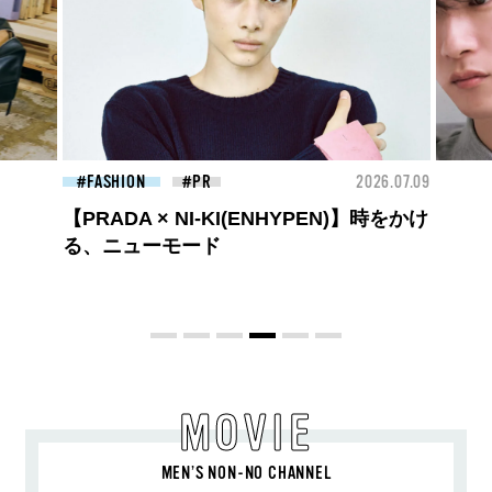
26.07.09
FASHION
2026.07.09
BEA
】時をかけ
高橋璃央と、ジュエッテの出会い。夏の
定番、ピンクゴールドが印象的
な“SUMMER PINK”［meets Jouete!
Vol.12］
MOVIE
MEN’S NON-NO CHANNEL