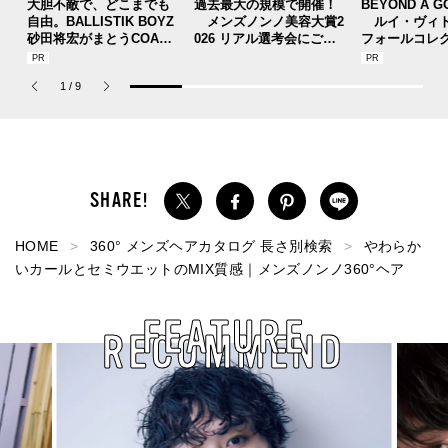
大胆不敵で、どこまでも
過去最大の規模で開催！
BEYOND A G
自由。BALLISTIK BOYZ
メンズノンノ美容大賞2
ルイ・ヴィト
砂田将宏がまとうCOACH
026 リアル選考会にご招
フォールコレ
の新作フレグランス「コ
待。気になるコスメを実
描くプレッピ
ーチ ピュア プラチナム
際に試して投票しよう【
1
/
9
パルファム」
応募は9月7日10時まで】
HOME
360° メンズヘアカタログ 長さ別検索
やわらか
いカールとセミウエットのMIX質感｜メンズノンノ360°ヘア
FEATURE
RECOMMEND