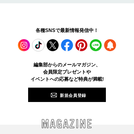
各種SNSで最新情報発信中！
Instagram
TikTok
X
Facebook
Pinterest
LINE
WEB
編集部からのメールマガジン、
会員限定プレゼントや
PUSH
イベントへの応募など特典が満載!
新規会員登録
MAGAZINE