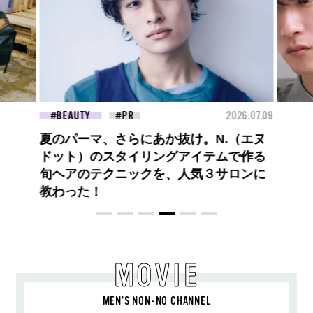
26.07.09
FASHION
2026.07.09
FAS
（エヌ
高橋璃央と、ジュエッテの出会い。夏の
で作る
定番、ピンクゴールドが印象的
ロンに
な“SUMMER PINK”［meets Jouete!
Vol.12］
MOVIE
MEN’S NON-NO CHANNEL