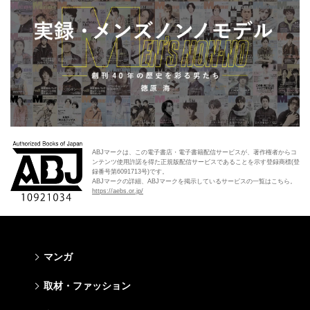
ABJマークは、この電子書店・電子書籍配信サービスが、著作権者からコ
ンテンツ使用許諾を得た正規版配信サービスであることを示す登録商標(登
録番号第6091713号)です。
ABJマークの詳細、ABJマークを掲示しているサービスの一覧はこちら。
https://aebs.or.jp/
マンガ
少年マンガ
青年マンガ
少女マンガ
女性マンガ
取材・ファッション
週刊少年ジャンプ
週刊ヤングジャンプ
りぼん
Cookie
ファッション・美容
芸能・情報・スポーツ