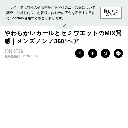
当サイトでは当社の提携先等がお客様のニーズ等について
詳しくは
調査・分析したり、お客様にお勧めの広告を表示する目的
こちら
でCookieを使用する場合があります。
ホーム
モデル募集
ランキング
ファッション
ビューテ
やわらかいカールとセミウエットのMIX質
感｜メンズノンノ360°ヘア
2019.07.26
最終更新日 :
2026.01.17