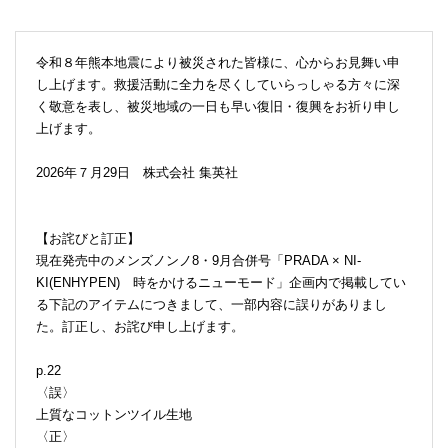
令和８年熊本地震により被災された皆様に、心からお見舞い申
し上げます。救援活動に全力を尽くしていらっしゃる方々に深
く敬意を表し、被災地域の一日も早い復旧・復興をお祈り申し
上げます。
2026年７月29日 株式会社 集英社
【お詫びと訂正】
現在発売中のメンズノンノ8・9月合併号「PRADA × NI-
KI(ENHYPEN) 時をかけるニューモード」企画内で掲載してい
る下記のアイテムにつきまして、一部内容に誤りがありまし
た。訂正し、お詫び申し上げます。
p.22
〈誤〉
上質なコットンツイル生地
〈正〉