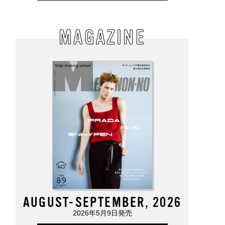
MAGAZINE
で本格“冷水浴”！「
ロエベの新しい世界へよ
暑くてダルい...。汗も
シュ」の水風呂専用
うこそ。大胆なコントラ
れも吹き飛ばす「バブ
ボム【ひんやりコス
ストとレイヤードの先に
の炭酸入浴剤を今すぐ
ビュー／LUSH コー
。装う喜び、明るいスピ
入！【ひんやりコスメ
ウォータースーザー
リット
ビュー／バブ「エクス
ラクール エクストラク
ルミントの香り」】
AUGUST-SEPTEMBER, 2026
2026年5月9日発売