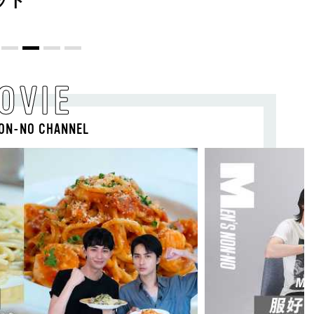
ット
OVIE
ON-NO CHANNEL