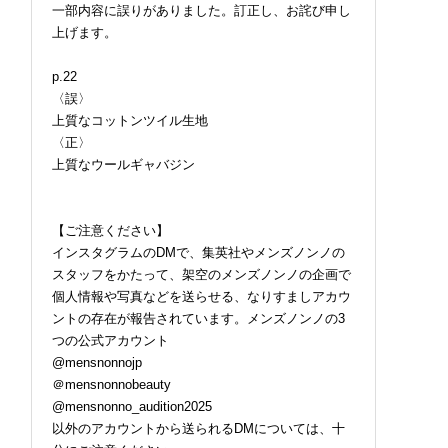
一部内容に誤りがありました。訂正し、お詫び申し
上げます。
p.22
〈誤〉
上質なコットンツイル生地
〈正〉
上質なウールギャバジン
【ご注意ください】
インスタグラムのDMで、集英社やメンズノンノの
スタッフをかたって、架空のメンズノンノの企画で
個人情報や写真などを送らせる、なりすましアカウ
ントの存在が報告されています。メンズノンノの3
つの公式アカウント
@mensnonnojp
＠mensnonnobeauty
@mensnonno_audition2025
以外のアカウントから送られるDMについては、十