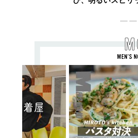
び、明るいスピリ
M
MEN’S N