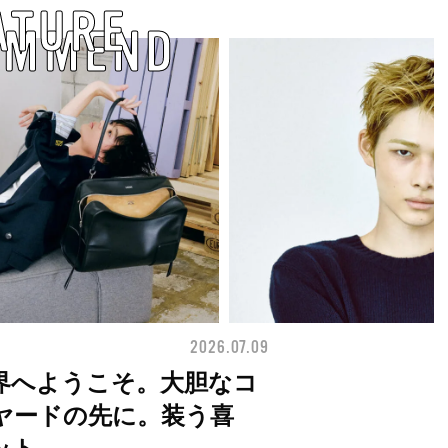
ATURE
OMMEND
2026.07.09
FASHION
界へようこそ。大胆なコ
ヤードの先に。装う喜