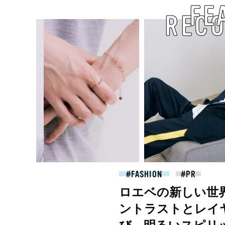
FE
REC
2026.07.09
FASHION
ロエベの新しい世
ントラストとレイ