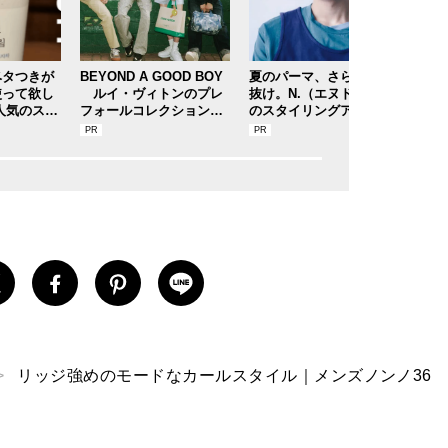
ベタつきが
BEYOND A GOOD BOY
夏のパーマ、さらにあか
自宅
使って欲し
ルイ・ヴィトンのプレ
抜け。N.（エヌドット）
ラッ
人気のスト
フォールコレクションが
のスタイリングアイテム
バス
水分サンク
描くプレッピースタイル
で作る旬ヘアのテクニッ
メレ
クを、人気３サロンに教
ルド
わった！
】
リッジ強めのモードなカールスタイル｜メンズノンノ36