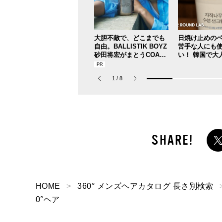
大胆不敵で、どこまでも
日焼け止めの
自由。BALLISTIK BOYZ
苦手な人にも
砂田将宏がまとうCOACH
い！ 韓国で大
の新作フレグランス「コ
レスフリーな“
ーチ ピュア プラチナム
リーム”
1
/
8
パルファム」
HOME
360° メンズヘアカタログ 長さ別検索
0°ヘア