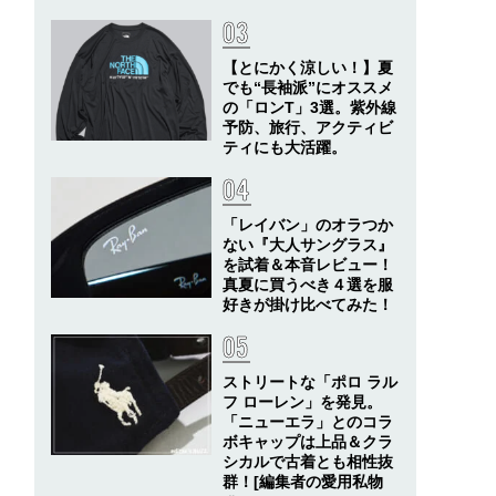
【とにかく涼しい！】夏
でも“長袖派”にオススメ
の「ロンT」3選。紫外線
予防、旅行、アクティビ
ティにも大活躍。
「レイバン」のオラつか
ない『大人サングラス』
を試着＆本音レビュー！
真夏に買うべき４選を服
好きが掛け比べてみた！
ストリートな「ポロ ラル
フ ローレン」を発見。
「ニューエラ」とのコラ
ボキャップは上品＆クラ
シカルで古着とも相性抜
群！[編集者の愛用私物