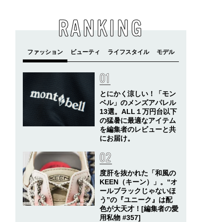
RANKING
とにかく涼しい！「モン
ベル」のメンズアパレル
13選。ALL１万円台以下
の猛暑に最適なアイテム
を編集者のレビューと共
にお届け。
度肝を抜かれた「和風の
KEEN（キーン）」。“オ
ールブラックじゃないほ
う”の『ユニーク』は配
色が大天才！[編集者の愛
用私物 #357]