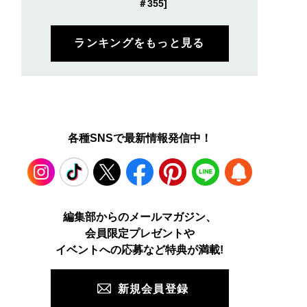
＃355]
ランキングをもっと見る
各種SNSで最新情報発信中！
Instagram
TikTok
X
Facebook
Pinterest
LINE
WEB
編集部からのメールマガジン、
会員限定プレゼントや
PUSH
イベントへの応募など特典が満載!
新規会員登録