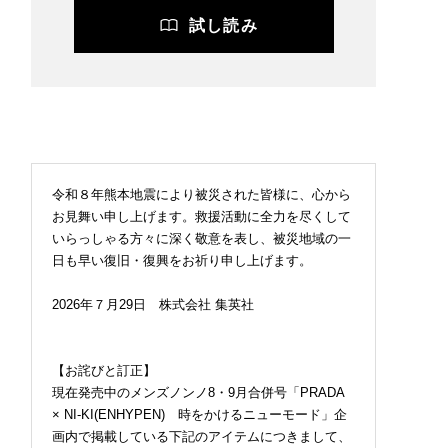
試し読み
令和８年熊本地震により被災された皆様に、心から
お見舞い申し上げます。救援活動に全力を尽くして
いらっしゃる方々に深く敬意を表し、被災地域の一
日も早い復旧・復興をお祈り申し上げます。
2026年７月29日 株式会社 集英社
2026.07.09
BEAUTY
【お詫びと訂正】
現在発売中のメンズノンノ8・9月合併号「PRADA
× NI-KI(ENHYPEN) 時をかけるニューモード」企
画内で掲載している下記のアイテムにつきまして、