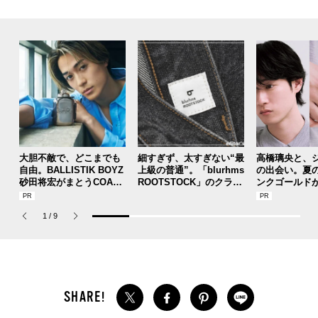
大胆不敵で、どこまでも
細すぎず、太すぎない“最
高橋璃央と、
自由。BALLISTIK BOYZ
上級の普通”。「blurhms
の出会い。夏
砂田将宏がまとうCOACH
ROOTSTOCK」のクラシ
ンクゴールド
の新作フレグランス「コ
ックな黒デニムが大人顔
SUMMER PIN
ーチ ピュア プラチナム
でいい。[編集者の愛用私
Jouete! Vol.1
1
/
9
パルファム」
物 #358]