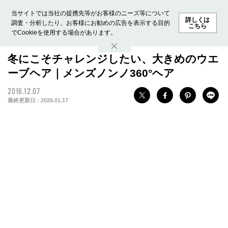
当サイトでは当社の提携先等がお客様のニーズ等について
詳しくは
調査・分析したり、お客様にお勧めの広告を表示する目的
こちら
でCookieを使用する場合があります。
ホーム
モデル募集
ランキング
ファッション
ビューテ
冬にこそチャレンジしたい、大きめのウエ
ーブヘア｜メンズノンノ360°ヘア
2016.12.07
最終更新日 :
2026.01.17