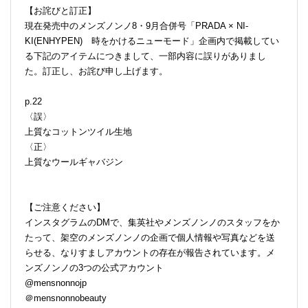
【お詫びと訂正】
現在発売中のメンズノンノ8・9月合併号「PRADA × NI-
KI(ENHYPEN) 時をかけるニューモード」企画内で掲載してい
る下記のアイテムにつきまして、一部内容に誤りがありまし
た。訂正し、お詫び申し上げます。
p.22
〈誤〉
上質なコットンツイル生地
〈正〉
上質なウールギャバジン
【ご注意ください】
インスタグラムのDMで、集英社やメンズノンノのスタッフをか
たって、架空のメンズノンノの企画で個人情報や写真などを送
らせる、なりすましアカウントの存在が報告されています。メ
ンズノンノの3つの公式アカウント
@mensnonnojp
＠mensnonnobeauty