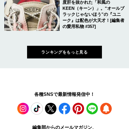
度肝を抜かれた「和風の
KEEN（キーン）」。“オールブ
ラックじゃないほう”の『ユニ
ーク』は配色が大天才！[編集者
の愛用私物 #357]
ランキングをもっと見る
各種SNSで最新情報発信中！
Instagram
TikTok
X
Facebook
Pinterest
LINE
WEB
編集部からのメールマガジン、