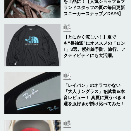
を上品に！【人気ショップ＆ブ
ランドスタッフの夏の毎日更新
スニーカースナップ／DAY6】
【とにかく涼しい！】夏で
も“長袖派”にオススメの「ロン
T」3選。紫外線予防、旅行、ア
クティビティにも大活躍。
「レイバン」のオラつかない
『大人サングラス』を試着＆本
音レビュー！ 真夏に買うべき４
選を服好きが掛け比べてみた！