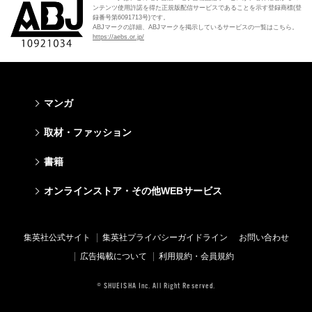
ンテンツ使用許諾を得た正規版配信サービスであることを示す登録商標(登
録番号第6091713号)です。
ABJマークの詳細、ABJマークを掲示しているサービスの一覧はこちら。
https://aebs.or.jp/
マンガ
少年マンガ
青年マンガ
少女マンガ
女性マンガ
取材・ファッション
週刊少年ジャンプ
週刊ヤングジャンプ
りぼん
Cookie
ファッション・美容
芸能・情報・スポーツ
書籍
ジャンプSQ
ヤングジャンプ定期購読デジタル
マーガレット
Cocohana
Seventeen
Myojo
Vジャンプ
ヤンジャン！
別冊マーガレット
office YOU
文芸・文庫・総合
学芸・ノンフィクション・新書
ライトノベル・ノベライズ
キッズ
オンラインストア・その他WEBサービス
non-no
週プレNEWS
最強ジャンプ
となりのヤングジャンプ
マンガMee公式サイト
マンガMee公式サイト
すばる
集英社学芸部 - 学芸・ノンフィクション
集英社Webマガジン コバルト
集英社みらい文庫
BAILA
週プレ グラジャパ!
オンラインストア
その他WEBサービス
少年ジャンプ+
グランドジャンプ
リマコミ
リマコミ
小説すばる
集英社ビジネス書
集英社オレンジ文庫
集英社の児童図書 S-KIDS.LAND
MAQUIA
Sportiva
OTO
集英社アドナビ
ジャンプTOON
ウルトラジャンプ
ジャンプTOON
ジャンプTOON
集英社公式サイト
集英社プライバシーガイドライン
お問い合わせ
集英社 文芸ステーション
集英社新書
シフォン文庫
SPUR
パラスポ
SHUEISHA MANGA-ART HERITAGE
集英社エディターズ・ラボ
ZEBRACK
少年ジャンプ+
ZEBRACK
ZEBRACK
広告掲載について
利用規約・会員規約
web 集英社文庫
集英社新書プラス - 知の水先案内人
ダッシュエックス文庫公式サイト
LEE
ジャンプキャラクターズストア
ジャンプルーキー！
ジャンプTOON
マンガMeets
マンガMeets
青春と読書
1日5分で、明日は変わる よみタイ yomitai
JUMP j-BOOKS
eclat
© SHUEISHA Inc. All Right Reserved.
HAPPY PLUS STORE
S-MANGA
ZEBRACK
S-MANGA
S-MANGA
アジア人物史
kotoba
T JAPAN
SHUEISHA VOX
集英社ジャンプリミックス
S-MANGA
集英社コミック文庫
集英社コミック文庫