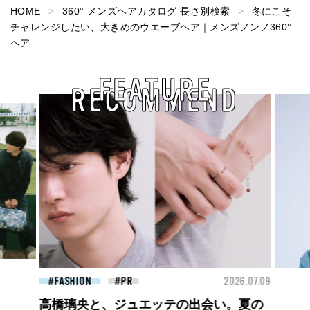
HOME
360° メンズヘアカタログ 長さ別検索
冬にこそ
チャレンジしたい、大きめのウエーブヘア｜メンズノンノ360°
ヘア
FEATURE
RECOMMEND
2026.07.09
BEAUTY
2026.07.09
会い。夏の
夏のパーマ、さらにあか抜け。N.（エヌ