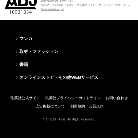
録番号第6091713号)です。
ABJマークの詳細、ABJマークを掲示しているサービスの一覧はこちら。
https://aebs.or.jp/
マンガ
少年マンガ
青年マンガ
少女マンガ
女性マンガ
取材・ファッション
週刊少年ジャンプ
週刊ヤングジャンプ
りぼん
Cookie
ファッション・美容
芸能・情報・スポーツ
書籍
ジャンプSQ
ヤングジャンプ定期購読デジタル
マーガレット
Cocohana
Seventeen
Myojo
Vジャンプ
ヤンジャン！
別冊マーガレット
office YOU
文芸・文庫・総合
学芸・ノンフィクション・新書
ライトノベル・ノベライズ
キッズ
オンラインストア・その他WEBサービス
non-no
週プレNEWS
最強ジャンプ
となりのヤングジャンプ
マンガMee公式サイト
マンガMee公式サイト
すばる
集英社学芸部 - 学芸・ノンフィクション
集英社Webマガジン コバルト
集英社みらい文庫
BAILA
週プレ グラジャパ!
オンラインストア
その他WEBサービス
少年ジャンプ+
グランドジャンプ
リマコミ
リマコミ
小説すばる
集英社ビジネス書
集英社オレンジ文庫
集英社の児童図書 S-KIDS.LAND
MAQUIA
Sportiva
OTO
集英社アドナビ
ジャンプTOON
ウルトラジャンプ
ジャンプTOON
ジャンプTOON
集英社公式サイト
集英社プライバシーガイドライン
お問い合わせ
集英社 文芸ステーション
集英社新書
シフォン文庫
SPUR
パラスポ
SHUEISHA MANGA-ART HERITAGE
集英社エディターズ・ラボ
ZEBRACK
少年ジャンプ+
ZEBRACK
ZEBRACK
広告掲載について
利用規約・会員規約
web 集英社文庫
集英社新書プラス - 知の水先案内人
ダッシュエックス文庫公式サイト
LEE
ジャンプキャラクターズストア
ジャンプルーキー！
ジャンプTOON
マンガMeets
マンガMeets
青春と読書
1日5分で、明日は変わる よみタイ yomitai
JUMP j-BOOKS
eclat
© SHUEISHA Inc. All Right Reserved.
HAPPY PLUS STORE
S-MANGA
ZEBRACK
S-MANGA
S-MANGA
アジア人物史
kotoba
T JAPAN
SHUEISHA VOX
集英社ジャンプリミックス
S-MANGA
集英社コミック文庫
集英社コミック文庫
e!集英社
HAPPY PLUS ONE
LEEマルシェ