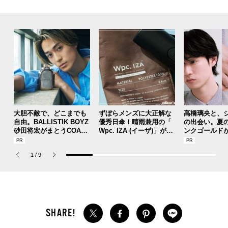
大胆不敵で、どこまでも
ずぼらメンズに大正解な
高橋璃央と、
自由。BALLISTIK BOYZ
優秀日傘！晴雨兼用の「
の出会い。夏
砂田将宏がまとうCOACH
Wpc. IZA (イーザ)」があ
ンクゴールド
の新作フレグランス「コ
れば猛暑の日差しもゲリ
SUMMER PIN
ーチ ピュア プラチナム
ラ豪雨も無問題！[編集者
Jouete! Vol.1
1
/
9
パルファム」
の愛用私物 #360]