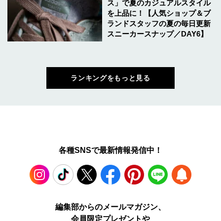
ス」で夏のカジュアルスタイル
を上品に！【人気ショップ＆ブ
ランドスタッフの夏の毎日更新
スニーカースナップ／DAY6】
ランキングをもっと見る
各種SNSで最新情報発信中！
Instagram
TikTok
X
Facebook
Pinterest
LINE
WEB
編集部からのメールマガジン、
会員限定プレゼントや