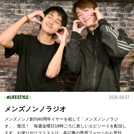
LIFESTYLE
2026.08.07
メンズノンノラジオ
メンズノンノ創刊40周年イヤーを祝して「メンズノンノラジ
オ」、復活！ 毎週金曜日18時ごろに新しいエピソードを配信し
ます。お便りやリクエストは、各記事の専用フォームから受付