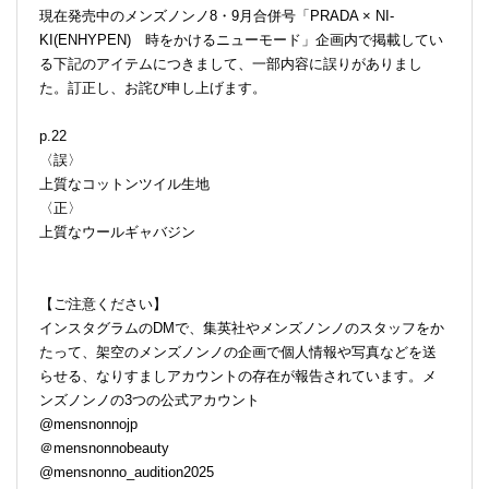
現在発売中のメンズノンノ8・9月合併号「PRADA × NI-
KI(ENHYPEN) 時をかけるニューモード」企画内で掲載してい
る下記のアイテムにつきまして、一部内容に誤りがありまし
た。訂正し、お詫び申し上げます。
p.22
〈誤〉
上質なコットンツイル生地
〈正〉
上質なウールギャバジン
【ご注意ください】
インスタグラムのDMで、集英社やメンズノンノのスタッフをか
たって、架空のメンズノンノの企画で個人情報や写真などを送
らせる、なりすましアカウントの存在が報告されています。メ
ンズノンノの3つの公式アカウント
@mensnonnojp
＠mensnonnobeauty
@mensnonno_audition2025