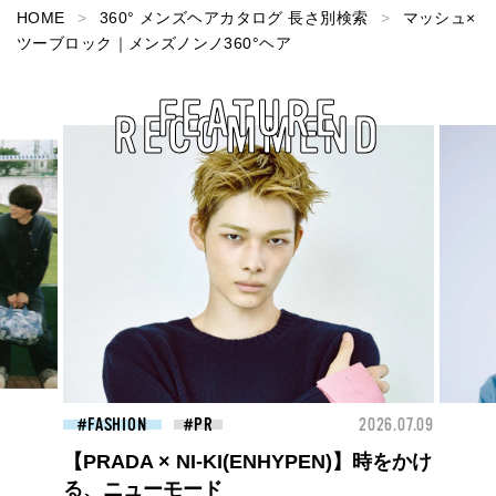
HOME
360° メンズヘアカタログ 長さ別検索
マッシュ×
ツーブロック｜メンズノンノ360°ヘア
FEATURE
RECOMMEND
026.07.09
BEAUTY
2026.07.09
FAS
】時をかけ
夏のパーマ、さらにあか抜け。N.（エヌ
ドット）のスタイリングアイテムで作る