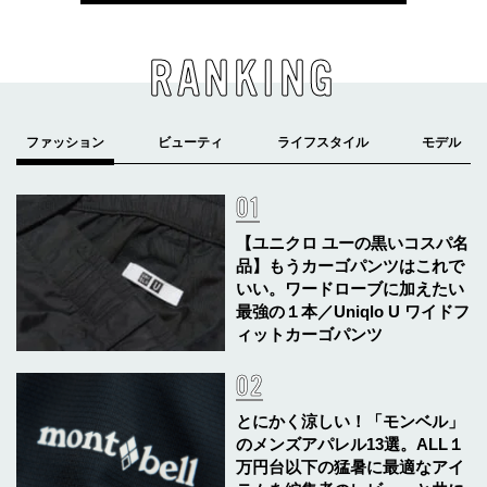
RANKING
【ユニクロ ユーの黒いコスパ名
品】もうカーゴパンツはこれで
いい。ワードローブに加えたい
最強の１本／Uniqlo U ワイドフ
ィットカーゴパンツ
とにかく涼しい！「モンベル」
のメンズアパレル13選。ALL１
万円台以下の猛暑に最適なアイ