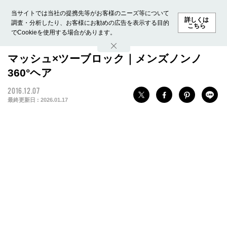
当サイトでは当社の提携先等がお客様のニーズ等について
詳しくは
調査・分析したり、お客様にお勧めの広告を表示する目的
こちら
でCookieを使用する場合があります。
ホーム
モデル募集
ランキング
ファッション
ビューテ
マッシュ×ツーブロック｜メンズノンノ
360°ヘア
2016.12.07
最終更新日 :
2026.01.17