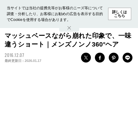
当サイトでは当社の提携先等がお客様のニーズ等について
詳しくは
調査・分析したり、お客様にお勧めの広告を表示する目的
こちら
でCookieを使用する場合があります。
ホーム
モデル募集
ランキング
ファッション
ビューテ
マッシュベースながら崩れた印象で、一味
違うショート｜メンズノンノ360°ヘア
2016.12.07
最終更新日 :
2026.01.17