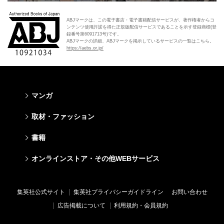
ABJマークは、この電子書店・電子書籍配信サービスが、著作権者からコ
ンテンツ使用許諾を得た正規版配信サービスであることを示す登録商標(登
録番号第6091713号)です。
ABJマークの詳細、ABJマークを掲示しているサービスの一覧はこちら。
https://aebs.or.jp/
マンガ
少年マンガ
青年マンガ
少女マンガ
女性マンガ
取材・ファッション
週刊少年ジャンプ
週刊ヤングジャンプ
りぼん
Cookie
ファッション・美容
芸能・情報・スポーツ
書籍
ジャンプSQ
ヤングジャンプ定期購読デジタル
マーガレット
Cocohana
Seventeen
Myojo
Vジャンプ
ヤンジャン！
別冊マーガレット
office YOU
文芸・文庫・総合
学芸・ノンフィクション・新書
ライトノベル・ノベライズ
キッズ
オンラインストア・その他WEBサービス
non-no
週プレNEWS
最強ジャンプ
となりのヤングジャンプ
マンガMee公式サイト
マンガMee公式サイト
すばる
集英社学芸部 - 学芸・ノンフィクション
集英社Webマガジン コバルト
集英社みらい文庫
BAILA
週プレ グラジャパ!
オンラインストア
その他WEBサービス
少年ジャンプ+
グランドジャンプ
リマコミ
リマコミ
小説すばる
集英社ビジネス書
集英社オレンジ文庫
集英社の児童図書 S-KIDS.LAND
MAQUIA
Sportiva
OTO
集英社アドナビ
ジャンプTOON
ウルトラジャンプ
ジャンプTOON
ジャンプTOON
集英社公式サイト
集英社プライバシーガイドライン
お問い合わせ
集英社 文芸ステーション
集英社新書
シフォン文庫
SPUR
パラスポ
SHUEISHA MANGA-ART HERITAGE
集英社エディターズ・ラボ
ZEBRACK
少年ジャンプ+
ZEBRACK
ZEBRACK
広告掲載について
利用規約・会員規約
web 集英社文庫
集英社新書プラス - 知の水先案内人
ダッシュエックス文庫公式サイト
LEE
ジャンプキャラクターズストア
ジャンプルーキー！
ジャンプTOON
マンガMeets
マンガMeets
青春と読書
1日5分で、明日は変わる よみタイ yomitai
JUMP j-BOOKS