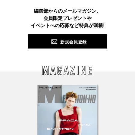
Instagram
TikTok
X
Facebook
Pinterest
LINE
WEB
編集部からのメールマガジン、
会員限定プレゼントや
PUSH
イベントへの応募など特典が満載!
新規会員登録
MAGAZINE