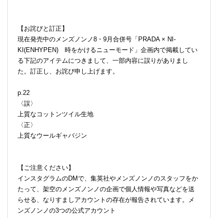
【お詫びと訂正】
現在発売中のメンズノンノ8・9月合併号「PRADA × NI-
KI(ENHYPEN) 時をかけるニューモード」企画内で掲載してい
る下記のアイテムにつきまして、一部内容に誤りがありまし
た。訂正し、お詫び申し上げます。
p.22
〈誤〉
上質なコットンツイル生地
〈正〉
上質なウールギャバジン
【ご注意ください】
インスタグラムのDMで、集英社やメンズノンノのスタッフをか
たって、架空のメンズノンノの企画で個人情報や写真などを送
らせる、なりすましアカウントの存在が報告されています。メ
ンズノンノの3つの公式アカウント