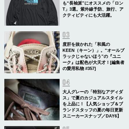
も“長袖派”にオススメの「ロン
T」3選。紫外線予防、旅行、ア
クティビティにも大活躍。
度肝を抜かれた「和風の
KEEN（キーン）」。“オールブ
ラックじゃないほう”の『ユニ
ーク』は配色が大天才！[編集者
の愛用私物 #357]
大人グレーの「特別なアディダ
ス」で夏のカジュアルスタイル
を上品に！【人気ショップ＆ブ
ランドスタッフの夏の毎日更新
スニーカースナップ／DAY6】