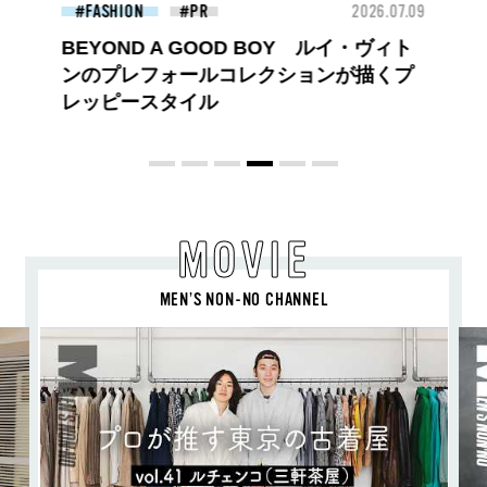
26.07.09
FASHION
2026.07.09
FAS
ヴィト
【PRADA × NI-KI(ENHYPEN)】時をかけ
描くプ
る、ニューモード
MOVIE
MEN’S NON-NO CHANNEL