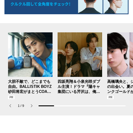
大胆不敵で、どこまでも
四坂亮翔＆小泉光咲ダブ
高橋璃央と、
自由。BALLISTIK BOYZ
ル主演！ドラマ『陽キャ
の出会い。夏
砂田将宏がまとうCOACH
集団にいる芹沢は、俺の
ンクゴールド
の新作フレグランス「コ
前だと様子がおかしい』
SUMMER PIN
ーチ ピュア プラチナム
で見せた“息ぴったり”な
Jouete! Vol.1
1
/
9
パルファム」
関係性