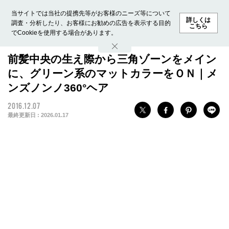
当サイトでは当社の提携先等がお客様のニーズ等について
詳しくは
調査・分析したり、お客様にお勧めの広告を表示する目的
こちら
でCookieを使用する場合があります。
ホーム
モデル募集
ランキング
ファッション
ビューテ
前髪中央の生え際から三角ゾーンをメイン
に、グリーン系のマットカラーをＯＮ｜メ
ンズノンノ360°ヘア
2016.12.07
最終更新日 :
2026.01.17