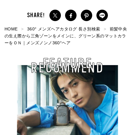
HOME
360° メンズヘアカタログ 長さ別検索
前髪中央
の生え際から三角ゾーンをメインに、グリーン系のマットカラ
ーをＯＮ｜メンズノンノ360°ヘア
FEATURE
RECOMMEND