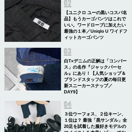
【ユニクロ ユーの黒いコスパ名
品】もうカーゴパンツはこれで
いい。ワードローブに加えたい
最強の１本／Uniqlo U ワイドフ
ィットカーゴパンツ
白T×デニムの正解は「コンバー
ス」の名作『ジャックパーセ
ル』にあり！【人気ショップ＆
ブランドスタッフの夏の毎日更
新スニーカースナップ／
DAY9】
３位ウーフォス、２位キーン、
１位は？ 最強「黒サンダル」全
20足を試着した服好きモデルの