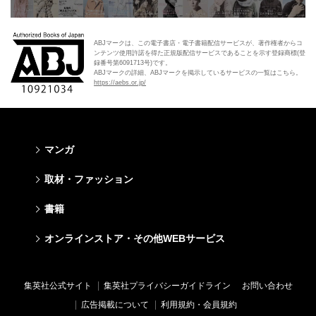
ABJマークは、この電子書店・電子書籍配信サービスが、著作権者からコ
ンテンツ使用許諾を得た正規版配信サービスであることを示す登録商標(登
録番号第6091713号)です。
ABJマークの詳細、ABJマークを掲示しているサービスの一覧はこちら。
https://aebs.or.jp/
マンガ
少年マンガ
青年マンガ
少女マンガ
女性マンガ
取材・ファッション
週刊少年ジャンプ
週刊ヤングジャンプ
りぼん
Cookie
ファッション・美容
芸能・情報・スポーツ
書籍
ジャンプSQ
ヤングジャンプ定期購読デジタル
マーガレット
Cocohana
Seventeen
Myojo
Vジャンプ
ヤンジャン！
別冊マーガレット
office YOU
文芸・文庫・総合
学芸・ノンフィクション・新書
ライトノベル・ノベライズ
キッズ
オンラインストア・その他WEBサービス
non-no
週プレNEWS
最強ジャンプ
となりのヤングジャンプ
マンガMee公式サイト
マンガMee公式サイト
すばる
集英社学芸部 - 学芸・ノンフィクション
集英社Webマガジン コバルト
集英社みらい文庫
BAILA
週プレ グラジャパ!
オンラインストア
その他WEBサービス
少年ジャンプ+
グランドジャンプ
リマコミ
リマコミ
小説すばる
集英社ビジネス書
集英社オレンジ文庫
集英社の児童図書 S-KIDS.LAND
MAQUIA
Sportiva
OTO
集英社アドナビ
ジャンプTOON
ウルトラジャンプ
ジャンプTOON
ジャンプTOON
集英社公式サイト
集英社プライバシーガイドライン
お問い合わせ
集英社 文芸ステーション
集英社新書
シフォン文庫
SPUR
パラスポ
SHUEISHA MANGA-ART HERITAGE
集英社エディターズ・ラボ
ZEBRACK
少年ジャンプ+
ZEBRACK
ZEBRACK
広告掲載について
利用規約・会員規約
web 集英社文庫
集英社新書プラス - 知の水先案内人
ダッシュエックス文庫公式サイト
LEE