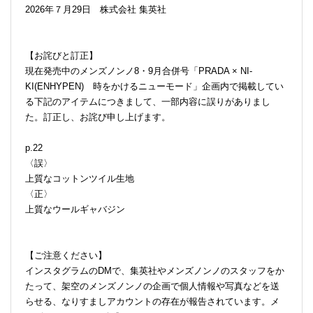
2026年７月29日 株式会社 集英社
【お詫びと訂正】
現在発売中のメンズノンノ8・9月合併号「PRADA × NI-
KI(ENHYPEN) 時をかけるニューモード」企画内で掲載してい
る下記のアイテムにつきまして、一部内容に誤りがありまし
た。訂正し、お詫び申し上げます。
p.22
〈誤〉
上質なコットンツイル生地
〈正〉
上質なウールギャバジン
【ご注意ください】
インスタグラムのDMで、集英社やメンズノンノのスタッフをか
たって、架空のメンズノンノの企画で個人情報や写真などを送
らせる、なりすましアカウントの存在が報告されています。メ