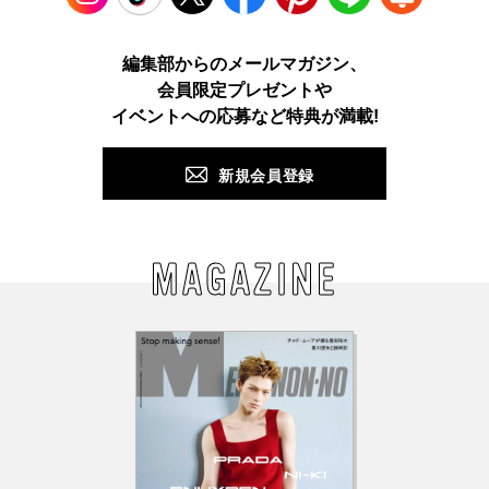
Instagram
TikTok
X
Facebook
Pinterest
LINE
WEB
編集部からのメールマガジン、
会員限定プレゼントや
PUSH
イベントへの応募など特典が満載!
新規会員登録
MAGAZINE