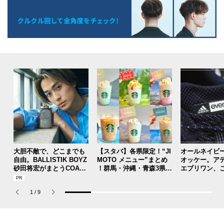
大胆不敵で、どこまでも
【スタバ】各県限定！“JI
オールネイビ
自由。BALLISTIK BOYZ
MOTO メニュー”まとめ
オッケー。ア
砂田将宏がまとうCOACH
！群馬・沖縄・青森3県分
エブリワン、
の新作フレグランス「コ
を一覧チェック
のコラボスニ
ーチ ピュア プラチナム
本当ですか？[
1
/
9
パルファム」
用私物 #362]