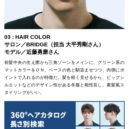
03 : HAIR COLOR
サロン／BRIDGE（担当 大平秀剛さん）
モデル／近藤勇磨さん
前髪中央の生え際から三角ゾーンをメインに、グリーン系の
マットカラーをＯＮ。ベースの色と馴染ませつつ、内側にポ
イントで入れるのが特徴だ。髪を軽く見せるから、ビッグシ
ルエットなどのデザイン性がある冬服と相性良し。素髪風ス
タイリングがいい。