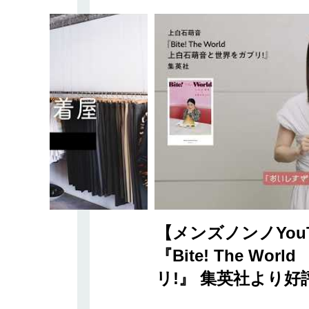
【メンズノンノYou
『Bite! The W
リ!』 集英社より好