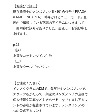
【お詫びと訂正】
現在発売中のメンズノンノ8・9月合併号「PRADA
× NI-KI(ENHYPEN) 時をかけるニューモード」企
画内で掲載している下記のアイテムにつきまして、
一部内容に誤りがありました。訂正し、お詫び申し
上げます。
p.22
〈誤〉
上質なコットンツイル生地
〈正〉
上質なウールギャバジン
【ご注意ください】
インスタグラムのDMで、集英社やメンズノンノの
スタッフをかたって、架空のメンズノンノの企画で
個人情報や写真などを送らせる、なりすましアカウ
ントの存在が報告されています。メンズノンノの3
つの公式アカウント