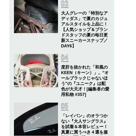
大人グレーの「特別なア
ディダス」で夏のカジュ
アルスタイルを上品に！
【人気ショップ＆ブラン
ドスタッフの夏の毎日更
新スニーカースナップ／
DAY6】
度肝を抜かれた「和風の
KEEN（キーン）」。“オ
ールブラックじゃないほ
う”の『ユニーク』は配
色が大天才！[編集者の愛
用私物 #357]
「レイバン」のオラつか
ない『大人サングラス』
を試着＆本音レビュー！
真夏に買うべき４選を服