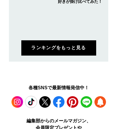
好きが掛け比べてみた！
ランキングをもっと見る
各種SNSで最新情報発信中！
ぎず、太すぎない“最
ロエベの新しい世界へよ
中島裕翔さんの初めて
普通”。「blurhms
うこそ。大胆なコントラ
写真展『7okyo color s
OTSTOCK」のクラシ
ストとレイヤードの先に
ace/東京色空間 ～#COT
な黒デニムが大人顔
。装う喜び、明るいスピ
DF～』が本日より開催
い。[編集者の愛用私
リット
Instagram
TikTok
X
Facebook
Pinterest
LINE
WEB
58]
編集部からのメールマガジン、
会員限定プレゼントや