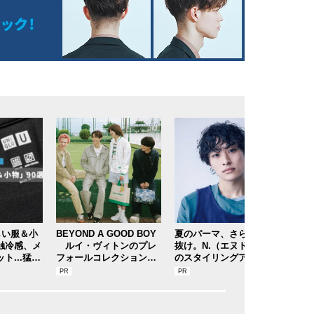
しい服＆小
BEYOND A GOOD BOY
夏のパーマ、さらにあか
細す
接触冷感、メ
ルイ・ヴィトンのプレ
抜け。N.（エヌドット）
上級の
ト...猛暑
フォールコレクションが
のスタイリングアイテム
RO
る“おしゃ
描くプレッピースタイル
で作る旬ヘアのテクニッ
ック
レビューと
クを、人気３サロンに教
でい
。
わった！
物 #3