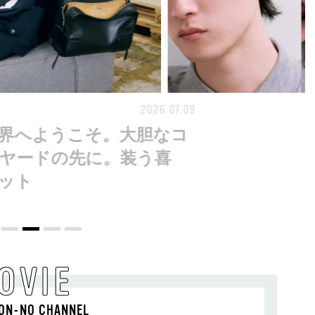
2026.07.09
FASHION
界へようこそ。大胆なコ
ヤードの先に。装う喜
ット
OVIE
ON-NO CHANNEL