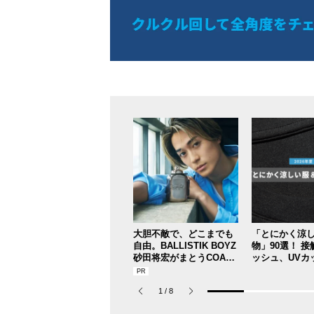
大胆不敵で、どこまでも
「とにかく涼
自由。BALLISTIK BOYZ
物」90選！ 
砂田将宏がまとうCOACH
ッシュ、UVカッ
の新作フレグランス「コ
を快適に乗り切
ーチ ピュア プラチナム
れアイテム”を
1
/
8
パルファム」
共に総まとめ