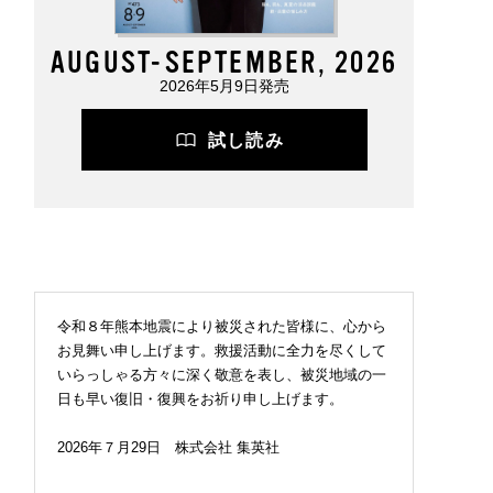
AUGUST-SEPTEMBER, 2026
2026年5月9日発売
試し読み
2026.07.09
FASHION
令和８年熊本地震により被災された皆様に、心から
お見舞い申し上げます。救援活動に全力を尽くして
いらっしゃる方々に深く敬意を表し、被災地域の一
日も早い復旧・復興をお祈り申し上げます。
2026年７月29日 株式会社 集英社