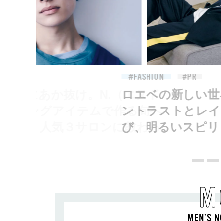
2026.07.09
FASHION
ロエベの新しい世
ントラストとレイ
び、明るいスピリ
M
MEN’S N