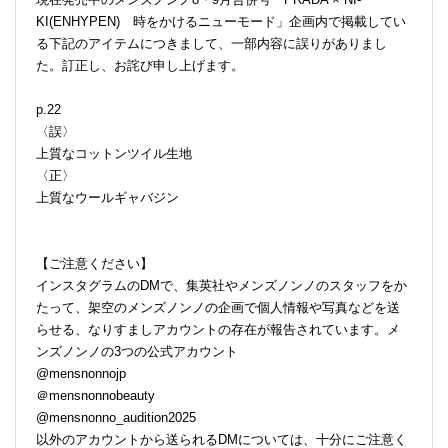
KI(ENHYPEN) 時をかけるニューモード」企画内で掲載してい
る下記のアイテムにつきまして、一部内容に誤りがありまし
た。訂正し、お詫び申し上げます。
p.22
〈誤〉
上質なコットンツイル生地
〈正〉
上質なウールギャバジン
【ご注意ください】
インスタグラムのDMで、集英社やメンズノンノのスタッフをか
たって、架空のメンズノンノの企画で個人情報や写真などを送
らせる、なりすましアカウントの存在が報告されています。メ
ンズノンノの3つの公式アカウント
@mensnonnojp
＠mensnonnobeauty
@mensnonno_audition2025
以外のアカウントから送られるDMについては、十分にご注意く