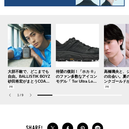
大胆不敵で、どこまでも
待望の復刻！「ホカ ®」
高橋璃央と、
自由。BALLISTIK BOYZ
のファン多数なアイコン
の出会い。夏
砂田将宏がまとうCOACH
モデル「 Tor Ultra Lo（
ンクゴールド
の新作フレグランス「コ
トー ウルトラ ロー）」
SUMMER PIN
ーチ ピュア プラチナム
が３シーズンぶりにリリ
Jouete! Vol.1
1
/
9
パルファム」
ース！