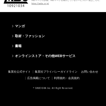
ABJマークの詳細、ABJマークを掲示しているサービスの一覧はこちら。
https://aebs.or.jp/
マンガ
少年マンガ
青年マンガ
少女マンガ
女性マンガ
取材・ファッション
週刊少年ジャンプ
週刊ヤングジャンプ
りぼん
Cookie
ファッション・美容
芸能・情報・スポーツ
書籍
ジャンプSQ
ヤングジャンプ定期購読デジタル
マーガレット
Cocohana
Seventeen
Myojo
Vジャンプ
ヤンジャン！
別冊マーガレット
office YOU
文芸・文庫・総合
学芸・ノンフィクション・新書
ライトノベル・ノベライズ
キッズ
オンラインストア・その他WEBサービス
non-no
週プレNEWS
最強ジャンプ
となりのヤングジャンプ
マンガMee公式サイト
マンガMee公式サイト
すばる
集英社学芸部 - 学芸・ノンフィクション
集英社Webマガジン コバルト
集英社みらい文庫
BAILA
週プレ グラジャパ!
オンラインストア
その他WEBサービス
少年ジャンプ+
グランドジャンプ
リマコミ
リマコミ
小説すばる
集英社ビジネス書
集英社オレンジ文庫
集英社の児童図書 S-KIDS.LAND
MAQUIA
Sportiva
OTO
集英社アドナビ
ジャンプTOON
ウルトラジャンプ
ジャンプTOON
ジャンプTOON
集英社公式サイト
集英社プライバシーガイドライン
お問い合わせ
集英社 文芸ステーション
集英社新書
シフォン文庫
SPUR
パラスポ
SHUEISHA MANGA-ART HERITAGE
集英社エディターズ・ラボ
ZEBRACK
少年ジャンプ+
ZEBRACK
ZEBRACK
広告掲載について
利用規約・会員規約
web 集英社文庫
集英社新書プラス - 知の水先案内人
ダッシュエックス文庫公式サイト
LEE
ジャンプキャラクターズストア
ジャンプルーキー！
ジャンプTOON
マンガMeets
マンガMeets
青春と読書
1日5分で、明日は変わる よみタイ yomitai
JUMP j-BOOKS
eclat
© SHUEISHA Inc. All Right Reserved.
HAPPY PLUS STORE
S-MANGA
ZEBRACK
S-MANGA
S-MANGA
アジア人物史
kotoba
T JAPAN
SHUEISHA VOX
集英社ジャンプリミックス
S-MANGA
集英社コミック文庫
集英社コミック文庫
e!集英社
HAPPY PLUS ONE
LEEマルシェ
集英社コミック文庫
集英社ジャンプリミックス
情報・知識＆オピニオン imidas