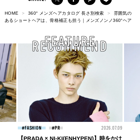
HOME
360° メンズヘアカタログ 長さ別検索
雰囲気の
あるショートヘアは、骨格補正も担う｜メンズノンノ360°ヘア
FEATURE
RECOMMEND
2026.07.09
BEAUTY
2026.0
HYPEN)】時をかけ
夏のパーマ、さらにあか抜け。N.（エ