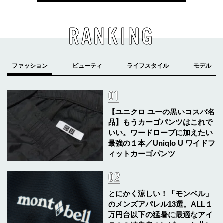
RANKING
【ユニクロ ユーの黒いコスパ名
品】もうカーゴパンツはこれで
いい。ワードローブに加えたい
最強の１本／Uniqlo U ワイドフ
ィットカーゴパンツ
とにかく涼しい！「モンベル」
のメンズアパレル13選。ALL１
万円台以下の猛暑に最適なアイ