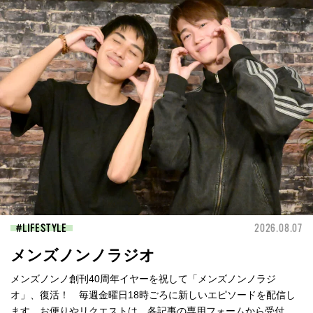
LIFESTYLE
2026.08.07
メンズノンノラジオ
メンズノンノ創刊40周年イヤーを祝して「メンズノンノラジ
オ」、復活！ 毎週金曜日18時ごろに新しいエピソードを配信し
ます。お便りやリクエストは、各記事の専用フォームから受付