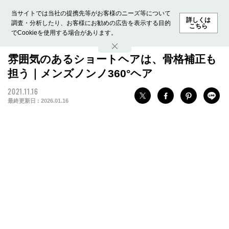
当サイトでは当社の提携先等がお客様のニーズ等について
詳しくは
調査・分析したり、お客様にお勧めの広告を表示する目的
こちら
でCookieを使用する場合があります。
ホーム
モデル募集
ランキング
ファッション
ビューテ
雰囲気のあるショートヘアは、骨格補正も
担う｜メンズノンノ360°ヘア
2021.11.16
最終更新日 :
2026.01.16