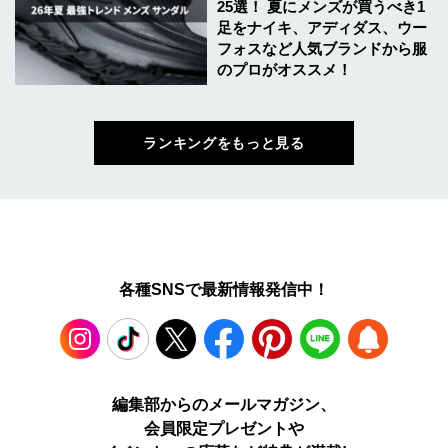
25選！ 夏にメンズが買うべき1
足をナイキ、アディダス、ウー
フォスなど人気ブランドから服
のプロがオススメ！
ランキングをもっと見る
各種SNSで最新情報発信中！
Instagram
TikTok
X
Facebook
Pinterest
LINE
WEB
編集部からのメールマガジン、
会員限定プレゼントや
PUSH