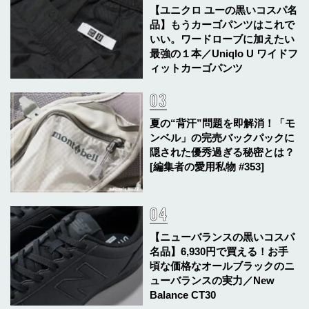
【ユニクロ ユーの黒いコスパ名
品】もうカーゴパンツはこれで
いい。ワードローブに加えたい
最強の１本／Uniqlo U ワイドフ
ィットカーゴパンツ
夏の“背汗”問題を即解消！「モ
ンベル」の完売バックパックに
隠された優秀過ぎる秘密とは？
[編集者の愛用私物 #353]
【ニューバランスの黒いコスパ
名品】6,930円で買える！お手
頃な価格なオールブラックのニ
ューバランスの実力／New
Balance CT30