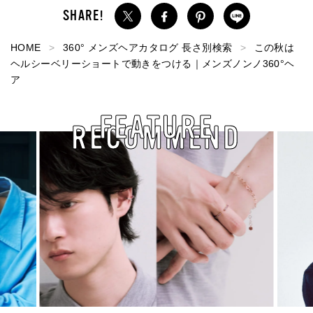
HOME
360° メンズヘアカタログ 長さ別検索
この秋は
ヘルシーベリーショートで動きをつける｜メンズノンノ360°ヘ
ア
FEATURE
RECOMMEND