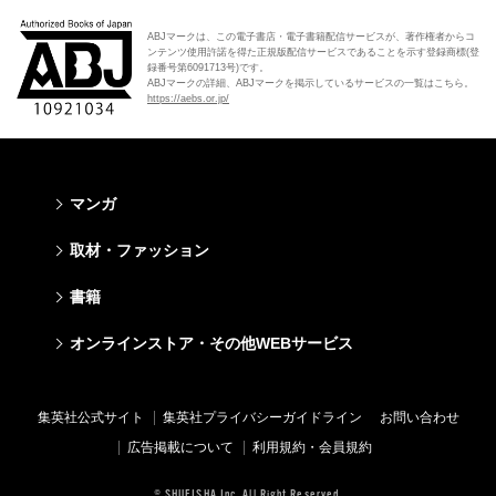
ABJマークは、この電子書店・電子書籍配信サービスが、著作権者からコ
ンテンツ使用許諾を得た正規版配信サービスであることを示す登録商標(登
録番号第6091713号)です。
ABJマークの詳細、ABJマークを掲示しているサービスの一覧はこちら。
https://aebs.or.jp/
マンガ
少年マンガ
青年マンガ
少女マンガ
女性マンガ
取材・ファッション
週刊少年ジャンプ
週刊ヤングジャンプ
りぼん
Cookie
ファッション・美容
芸能・情報・スポーツ
書籍
ジャンプSQ
ヤングジャンプ定期購読デジタル
マーガレット
Cocohana
Seventeen
Myojo
Vジャンプ
ヤンジャン！
別冊マーガレット
office YOU
文芸・文庫・総合
学芸・ノンフィクション・新書
ライトノベル・ノベライズ
キッズ
オンラインストア・その他WEBサービス
non-no
週プレNEWS
最強ジャンプ
となりのヤングジャンプ
マンガMee公式サイト
マンガMee公式サイト
すばる
集英社学芸部 - 学芸・ノンフィクション
集英社Webマガジン コバルト
集英社みらい文庫
BAILA
週プレ グラジャパ!
オンラインストア
その他WEBサービス
少年ジャンプ+
グランドジャンプ
リマコミ
リマコミ
小説すばる
集英社ビジネス書
集英社オレンジ文庫
集英社の児童図書 S-KIDS.LAND
MAQUIA
Sportiva
OTO
集英社アドナビ
ジャンプTOON
ウルトラジャンプ
ジャンプTOON
ジャンプTOON
集英社公式サイト
集英社プライバシーガイドライン
お問い合わせ
集英社 文芸ステーション
集英社新書
シフォン文庫
SPUR
パラスポ
SHUEISHA MANGA-ART HERITAGE
集英社エディターズ・ラボ
ZEBRACK
少年ジャンプ+
ZEBRACK
ZEBRACK
広告掲載について
利用規約・会員規約
web 集英社文庫
集英社新書プラス - 知の水先案内人
ダッシュエックス文庫公式サイト
LEE
ジャンプキャラクターズストア
ジャンプルーキー！
ジャンプTOON
マンガMeets
マンガMeets
青春と読書
1日5分で、明日は変わる よみタイ yomitai
JUMP j-BOOKS
eclat
© SHUEISHA Inc. All Right Reserved.
HAPPY PLUS STORE