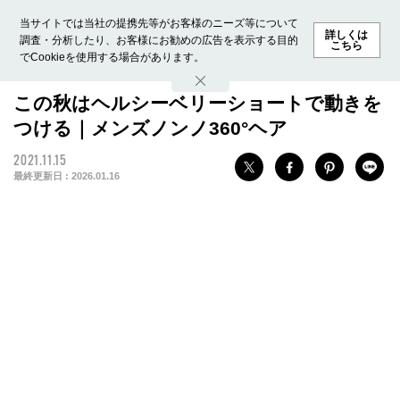
当サイトでは当社の提携先等がお客様のニーズ等について
詳しくは
調査・分析したり、お客様にお勧めの広告を表示する目的
こちら
でCookieを使用する場合があります。
ホーム
モデル募集
ランキング
ファッション
ビューテ
この秋はヘルシーベリーショートで動きを
つける｜メンズノンノ360°ヘア
2021.11.15
最終更新日 :
2026.01.16