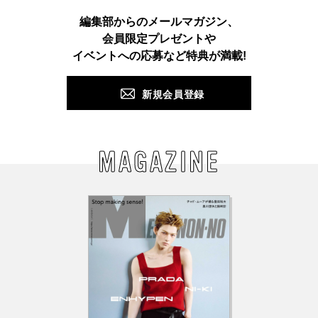
Instagram
TikTok
X
Facebook
Pinterest
LINE
WEB
編集部からのメールマガジン、
会員限定プレゼントや
PUSH
イベントへの応募など特典が満載!
新規会員登録
MAGAZINE