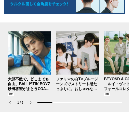
大胆不敵で、どこまでも
ファミマの白T×ブルージ
BEYOND A G
自由。BALLISTIK BOYZ
ーンズでストリート感た
ルイ・ヴィト
砂田将宏がまとうCOACH
っぷりに。おしゃれな人
フォールコレ
の新作フレグランス「コ
が集う「ソウル」のショ
描くプレッピ
ーチ ピュア プラチナム
ップ、コミュニティスナ
1
/
9
パルファム」
ップ！