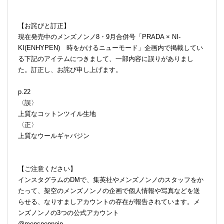
【お詫びと訂正】
現在発売中のメンズノンノ8・9月合併号「PRADA × NI-
KI(ENHYPEN) 時をかけるニューモード」企画内で掲載してい
る下記のアイテムにつきまして、一部内容に誤りがありまし
た。訂正し、お詫び申し上げます。
p.22
〈誤〉
上質なコットンツイル生地
〈正〉
上質なウールギャバジン
【ご注意ください】
インスタグラムのDMで、集英社やメンズノンノのスタッフをか
たって、架空のメンズノンノの企画で個人情報や写真などを送
らせる、なりすましアカウントの存在が報告されています。メ
ンズノンノの3つの公式アカウント
@mensnonnojp