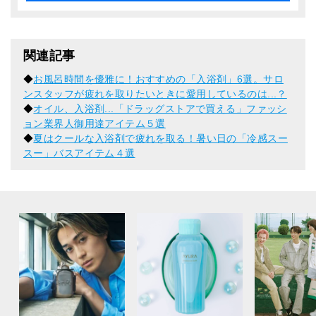
関連記事
◆
お風呂時間を優雅に！おすすめの「入浴剤」6選。サロ
ンスタッフが疲れを取りたいときに愛用しているのは...？
◆
オイル、入浴剤...「ドラッグストアで買える」ファッシ
ョン業界人御用達アイテム５選
◆
夏はクールな入浴剤で疲れを取る！暑い日の「冷感スー
スー」バスアイテム４選