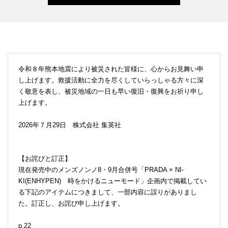
令和８年熊本地震により被災された皆様に、心からお見舞い申
し上げます。救援活動に全力を尽くしていらっしゃる方々に深
く敬意を表し、被災地域の一日も早い復旧・復興をお祈り申し
上げます。
2026年７月29日 株式会社 集英社
【お詫びと訂正】
現在発売中のメンズノンノ8・9月合併号「PRADA × NI-
KI(ENHYPEN) 時をかけるニューモード」企画内で掲載してい
る下記のアイテムにつきまして、一部内容に誤りがありまし
た。訂正し、お詫び申し上げます。
p.22