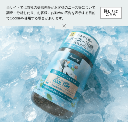
当サイトでは当社の提携先等がお客様のニーズ等について
詳しくは
調査・分析したり、お客様にお勧めの広告を表示する目的
こちら
でCookieを使用する場合があります。
ホーム
モデル募集
ランキング
ファッション
ビューテ