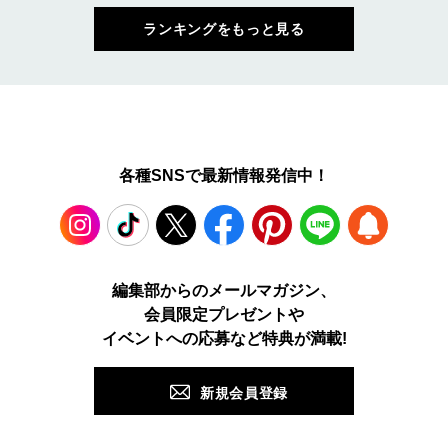
ランキングをもっと見る
各種SNSで最新情報発信中！
Instagram
TikTok
X
Facebook
Pinterest
LINE
WEB
編集部からのメールマガジン、
会員限定プレゼントや
PUSH
イベントへの応募など特典が満載!
新規会員登録