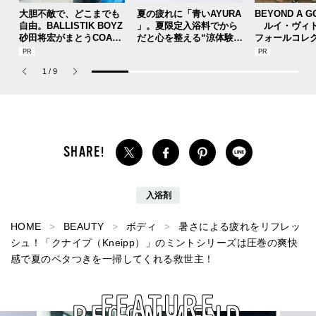
大胆不敵で、どこまでも
夏の疲れに「青いAYURA
BEYOND A G
自由。BALLISTIK BOYZ
」。夏限定入浴料でから
ルイ・ヴィト
砂田将宏がまとうCOACH
だと心を整える“涼体験”
フォールコレ
の新作フレグランス「コ
を【ひんやりコスメレビ
描くプレッピ
ーチ ピュア プラチナム
ュー／アユーラ「メディ
1
/
9
パルファム」
テーションバス（香涼み
）α」】
入浴剤
HOME
BEAUTY
ボディ
暑さによる疲れをリフレッ
シュ！「クナイプ（Kneipp）」のミントシリーズは圧巻の爽快
感で夏のベタつきを一掃してくれる救世主！
FEATURE