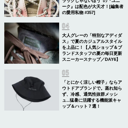
ラックじゃないほう”の『ユニ
ーク』は配色が大天才！[編集者
の愛用私物 #357]
大人グレーの「特別なアディダ
ス」で夏のカジュアルスタイル
を上品に！【人気ショップ＆ブ
ランドスタッフの夏の毎日更新
スニーカースナップ／DAY6】
「とにかく涼しい帽子」ならア
ウトドアブランドで。蒸れ知ら
ず、冷感、通気性抜群メッシ
ュ...猛暑に活躍する機能派キャ
ップ＆ハット７選！