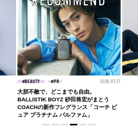
RECOMMEND
26.07.27
FASHION
2026.07.09
FAS
ロエベの新しい世界へようこそ。大胆な
コントラストとレイヤードの先に。装う
喜び、明るいスピリット