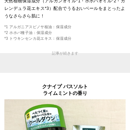
天然植物保湿成分（アルガンオイル*1・ホホバオイル*2・カ
レンデュラ花エキス*3）配合でうるおいベールをまとったよ
うなさらさら肌に！
*1 アルガニアスピノサ核油：保湿成分
*2 ホホバ種子油：保湿成分
*3 トウキンセンカ花エキス：保湿成分
クナイプ バスソルト
ライムミントの香り