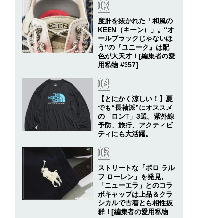
度肝を抜かれた「和風の
KEEN（キーン）」。“オ
ールブラックじゃないほ
う”の『ユニーク』は配
色が大天才！[編集者の愛
用私物 #357]
【とにかく涼しい！】夏
でも“長袖派”にオススメ
の「ロンT」3選。紫外線
予防、旅行、アクティビ
ティにも大活躍。
ストリートな「ポロ ラル
フ ローレン」を発見。
「ニューエラ」とのコラ
ボキャップは上品＆クラ
シカルで古着とも相性抜
群！[編集者の愛用私物