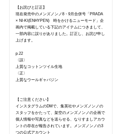
【お詫びと訂正】
現在発売中のメンズノンノ8・9月合併号「PRADA
× NI-KI(ENHYPEN) 時をかけるニューモード」企
画内で掲載している下記のアイテムにつきまして、
一部内容に誤りがありました。訂正し、お詫び申し
上げます。
p.22
〈誤〉
上質なコットンツイル生地
〈正〉
上質なウールギャバジン
【ご注意ください】
インスタグラムのDMで、集英社やメンズノンノの
スタッフをかたって、架空のメンズノンノの企画で
個人情報や写真などを送らせる、なりすましアカウ
ントの存在が報告されています。メンズノンノの3
つの公式アカウント