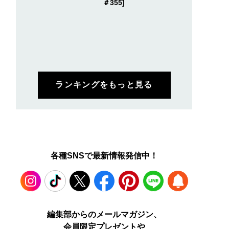
＃355]
ランキングをもっと見る
各種SNSで最新情報発信中！
Instagram
TikTok
X
Facebook
Pinterest
LINE
WEB
編集部からのメールマガジン、
会員限定プレゼントや