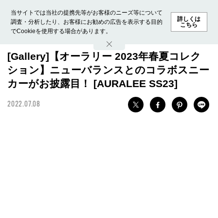
当サイトでは当社の提携先等がお客様のニーズ等について
詳しくは
調査・分析したり、お客様にお勧めの広告を表示する目的
こちら
でCookieを使用する場合があります。
ホーム
モデル募集
ランキング
ファッション
ビューテ
[Gallery]【オーラリー 2023年春夏コレク
ション】ニューバランスとのコラボスニー
カーがお披露目！ [AURALEE SS23]
2022.07.08