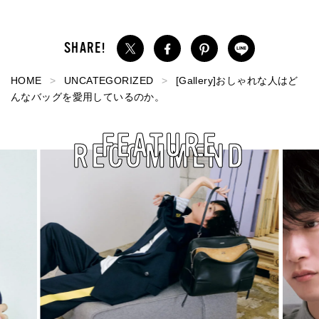
HOME
UNCATEGORIZED
[Gallery]おしゃれな人はど
んなバッグを愛用しているのか。
FEATURE
RECOMMEND