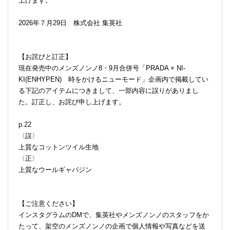
上げます。
2026年７月29日 株式会社 集英社
【お詫びと訂正】
現在発売中のメンズノンノ8・9月合併号「PRADA × NI-
KI(ENHYPEN) 時をかけるニューモード」企画内で掲載してい
る下記のアイテムにつきまして、一部内容に誤りがありまし
た。訂正し、お詫び申し上げます。
p.22
〈誤〉
上質なコットンツイル生地
〈正〉
上質なウールギャバジン
【ご注意ください】
インスタグラムのDMで、集英社やメンズノンノのスタッフをか
たって、架空のメンズノンノの企画で個人情報や写真などを送