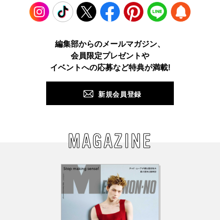
Instagram
TikTok
X
Facebook
Pinterest
LINE
WEB
編集部からのメールマガジン、
会員限定プレゼントや
PUSH
イベントへの応募など特典が満載!
新規会員登録
MAGAZINE