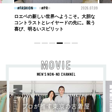
26.07.09
FASHION
2026.07.09
BEA
高橋璃央と、ジュエッテの出会い。夏の
定番、ピンクゴールドが印象的
な“SUMMER PINK”［meets Jouete!
Vol.12］
MOVIE
MEN’S NON-NO CHANNEL