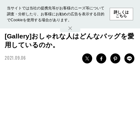
当サイトでは当社の提携先等がお客様のニーズ等について
詳しくは
調査・分析したり、お客様にお勧めの広告を表示する目的
こちら
でCookieを使用する場合があります。
ホーム
モデル募集
ランキング
ファッション
ビューテ
[Gallery]おしゃれな人はどんなバッグを愛
用しているのか。
2021.09.06