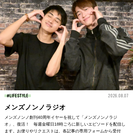
LIFESTYLE
2026.08.07
メンズノンノラジオ
メンズノンノ創刊40周年イヤーを祝して「メンズノンノラジ
オ」、復活！ 毎週金曜日18時ごろに新しいエピソードを配信し
ます。お便りやリクエストは、各記事の専用フォームから受付