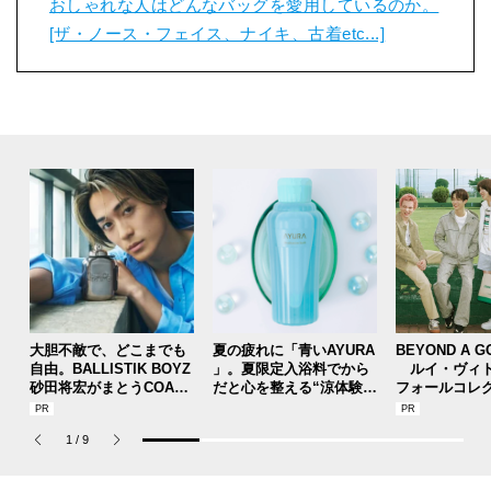
おしゃれな人はどんなバッグを愛用しているのか。
[ザ・ノース・フェイス、ナイキ、古着etc...]
大胆不敵で、どこまでも
夏の疲れに「青いAYURA
BEYOND A G
自由。BALLISTIK BOYZ
」。夏限定入浴料でから
ルイ・ヴィト
砂田将宏がまとうCOACH
だと心を整える“涼体験”
フォールコレ
の新作フレグランス「コ
を【ひんやりコスメレビ
描くプレッピ
ーチ ピュア プラチナム
ュー／アユーラ「メディ
1
/
9
パルファム」
テーションバス（香涼み
）α」】