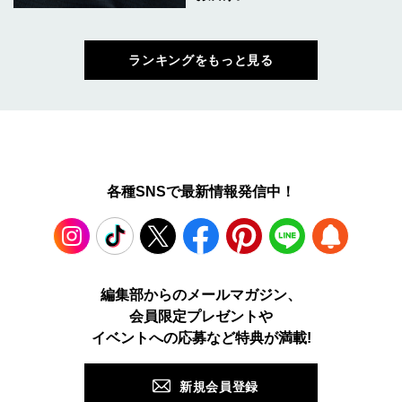
ランキングをもっと見る
各種SNSで最新情報発信中！
Instagram
TikTok
X
Facebook
Pinterest
LINE
WEB
編集部からのメールマガジン、
会員限定プレゼントや
PUSH
イベントへの応募など特典が満載!
新規会員登録