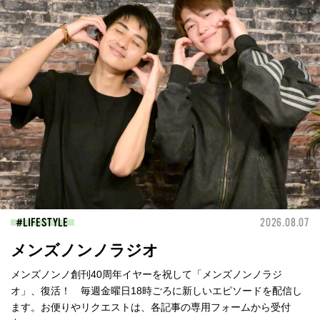
LIFESTYLE
2026.08.07
メンズノンノラジオ
メンズノンノ創刊40周年イヤーを祝して「メンズノンノラジ
オ」、復活！ 毎週金曜日18時ごろに新しいエピソードを配信し
ます。お便りやリクエストは、各記事の専用フォームから受付