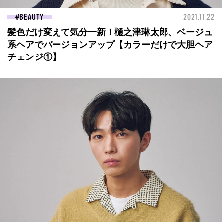
BEAUTY
2021.11.22
髪色だけ変えて気分一新！樋之津琳太郎、ベージュ
系ヘアでバージョンアップ【カラーだけで大胆ヘア
チェンジ①】