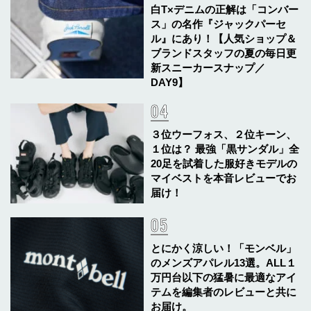
白T×デニムの正解は「コンバー
ス」の名作『ジャックパーセ
ル』にあり！【人気ショップ＆
ブランドスタッフの夏の毎日更
新スニーカースナップ／
DAY9】
３位ウーフォス、２位キーン、
１位は？ 最強「黒サンダル」全
20足を試着した服好きモデルの
マイベストを本音レビューでお
届け！
とにかく涼しい！「モンベル」
のメンズアパレル13選。ALL１
万円台以下の猛暑に最適なアイ
テムを編集者のレビューと共に
お届け。