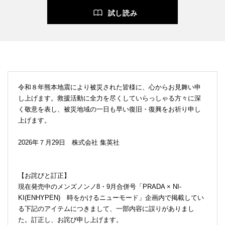
試し読み
令和８年熊本地震により被災された皆様に、心からお見舞い申
し上げます。救援活動に全力を尽くしていらっしゃる方々に深
く敬意を表し、被災地域の一日も早い復旧・復興をお祈り申し
上げます。
2026年７月29日 株式会社 集英社
【お詫びと訂正】
現在発売中のメンズノンノ8・9月合併号「PRADA × NI-
KI(ENHYPEN) 時をかけるニューモード」企画内で掲載してい
る下記のアイテムにつきまして、一部内容に誤りがありまし
た。訂正し、お詫び申し上げます。