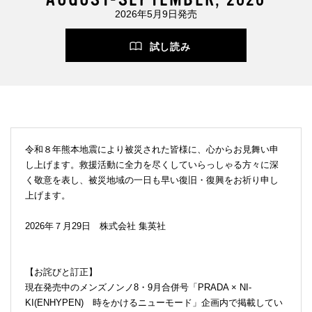
2026年5月9日発売
試し読み
令和８年熊本地震により被災された皆様に、心からお見舞い申
し上げます。救援活動に全力を尽くしていらっしゃる方々に深
く敬意を表し、被災地域の一日も早い復旧・復興をお祈り申し
上げます。
2026年７月29日 株式会社 集英社
【お詫びと訂正】
現在発売中のメンズノンノ8・9月合併号「PRADA × NI-
KI(ENHYPEN) 時をかけるニューモード」企画内で掲載してい