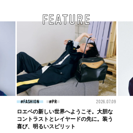
FEATURE
26.07.09
FASHION
2026.07.09
FAS
【PRADA × NI-KI(ENHYPEN)】時をかけ
る、ニューモード