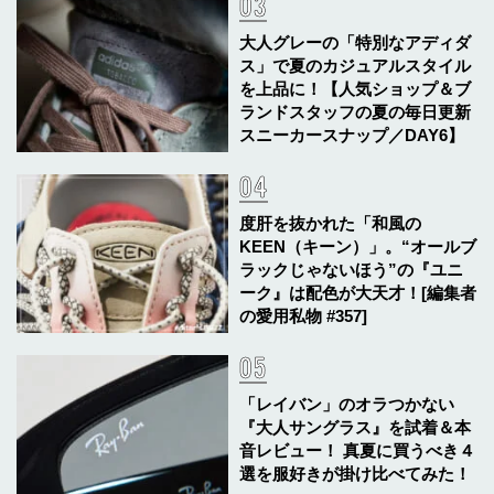
大人グレーの「特別なアディダ
ス」で夏のカジュアルスタイル
を上品に！【人気ショップ＆ブ
ランドスタッフの夏の毎日更新
スニーカースナップ／DAY6】
度肝を抜かれた「和風の
KEEN（キーン）」。“オールブ
ラックじゃないほう”の『ユニ
ーク』は配色が大天才！[編集者
の愛用私物 #357]
「レイバン」のオラつかない
『大人サングラス』を試着＆本
音レビュー！ 真夏に買うべき４
選を服好きが掛け比べてみた！