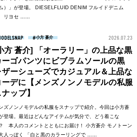
ム）」が登場。 DIESELFLUID DENIM フルイドデニム
、リヨセ ……
MODELSNAP
2026.07.23
小方 蒼介
[小方 蒼介] 「オーラリー」の上品な黒
カーゴパンツにビブラムソールの黒
レザーシューズでカジュアル＆上品な
コーデに【メンズノンノモデルの私服
スナップ】
ンズノンノモデルの私服をスナップで紹介。今回は小方蒼
が登場。最近はどんなアイテムが気分で、どう着こな
？ 本人のコメントとともにお届け！ 小方蒼介 モノトーン
大人っぽく 「白と黒のカラーリングで ……