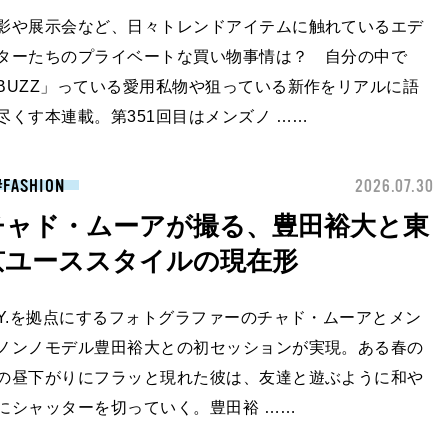
影や展示会など、日々トレンドアイテムに触れているエデ
ターたちのプライベートな買い物事情は？ 自分の中で
BUZZ」っている愛用私物や狙っている新作をリアルに語
尽くす本連載。第351回目はメンズノ ……
FASHION
2026.07.30
チャド・ムーアが撮る、豊田裕大と東
京ユーススタイルの現在形
.Y.を拠点にするフォトグラファーのチャド・ムーアとメン
ノンノモデル豊田裕大との初セッションが実現。ある春の
の昼下がりにフラッと現れた彼は、友達と遊ぶように和や
にシャッターを切っていく。豊田裕 ……