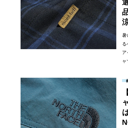
暑
る
ア
ャ