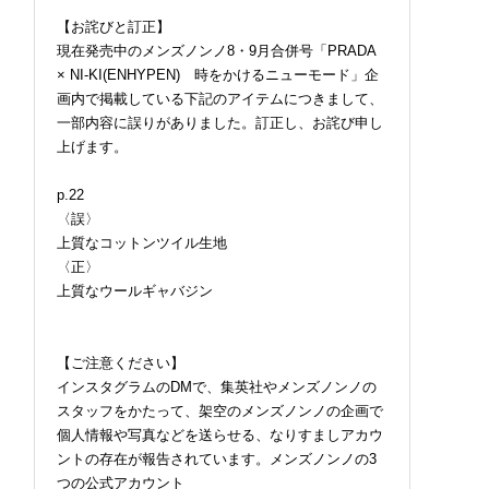
【お詫びと訂正】
現在発売中のメンズノンノ8・9月合併号「PRADA
× NI-KI(ENHYPEN) 時をかけるニューモード」企
画内で掲載している下記のアイテムにつきまして、
一部内容に誤りがありました。訂正し、お詫び申し
上げます。
p.22
〈誤〉
上質なコットンツイル生地
〈正〉
上質なウールギャバジン
【ご注意ください】
インスタグラムのDMで、集英社やメンズノンノの
スタッフをかたって、架空のメンズノンノの企画で
個人情報や写真などを送らせる、なりすましアカウ
ントの存在が報告されています。メンズノンノの3
つの公式アカウント