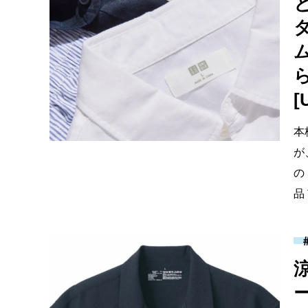
[
本
が
の
品