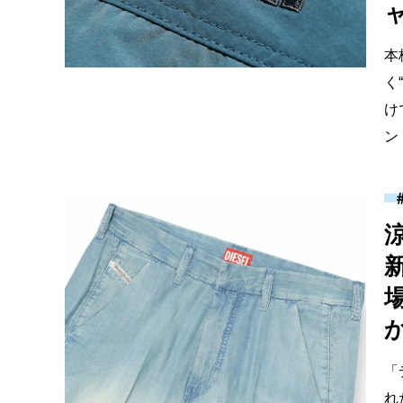
本
く
け
ン
新
「
れ