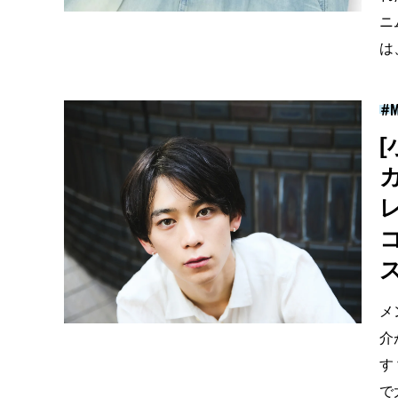
ニ
は
メ
介
す
で