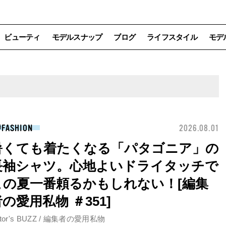
ビューティ
モデルスナップ
ブログ
ライフスタイル
モデ
FASHION
2026.08.01
暑くても着たくなる「パタゴニア」の
長袖シャツ。心地よいドライタッチで
この夏一番頼るかもしれない！[編集
の愛用私物 ＃351]
itor's BUZZ / 編集者の愛用私物