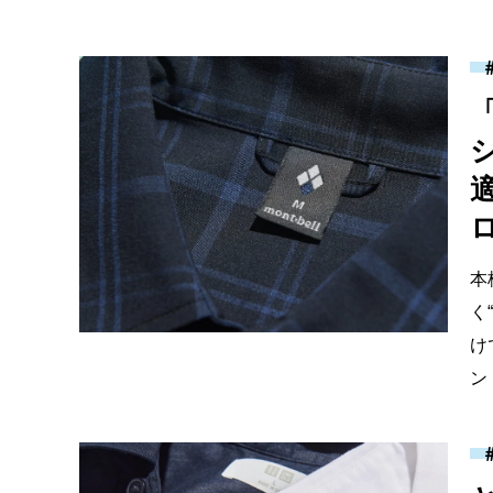
適
本
く
け
ン