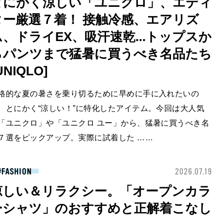
とにかく涼しい「ユニクロ」、エディ
ター厳選７着！ 接触冷感、エアリズ
ム、ドライEX、吸汗速乾...トップスか
らパンツまで猛暑に買うべき名品たち
UNIQLO]
格的な夏の暑さを乗り切るために早めに手に入れたいの
、とにかく“涼しい！”に特化したアイテム。今回は大人気
「ユニクロ」や「ユニクロ ユー」から、猛暑に買うべき名
７選をピックアップ。実際に試着した ……
FASHION
2026.07.19
涼しい＆リラクシー。「オープンカラ
ーシャツ」のおすすめと正解着こなし