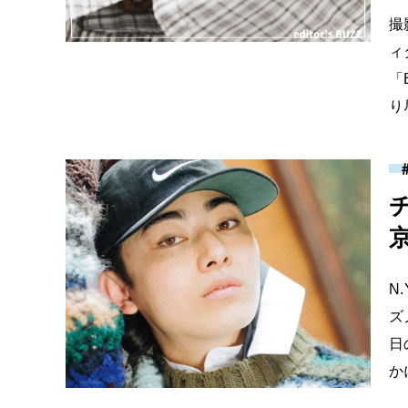
撮
ィ
「
り
N
ズ
日
か