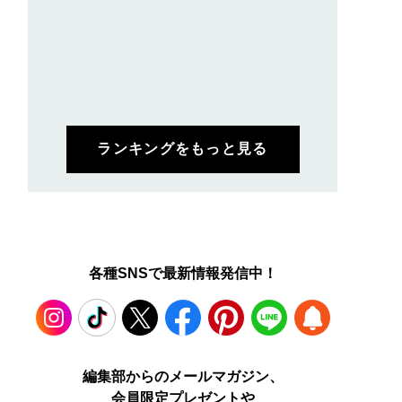
ランキングをもっと見る
各種SNSで最新情報発信中！
Instagram
TikTok
X
Facebook
Pinterest
LINE
WEB
編集部からのメールマガジン、
会員限定プレゼントや