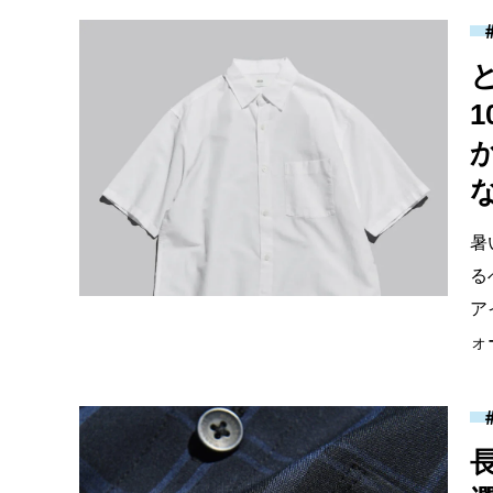
暑
る
ア
ォ