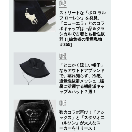
ストリートな「ポロ ラル
フ ローレン」を発見。
「ニューエラ」とのコラ
ボキャップは上品＆クラ
シカルで古着とも相性抜
群！[編集者の愛用私物
＃355]
「とにかく涼しい帽子」
ならアウトドアブランド
で。蒸れ知らず、冷感、
通気性抜群メッシュ...猛
暑に活躍する機能派キャ
ップ＆ハット７選！
強力コラボ再び！「アシ
ックス」と「スタジオニ
コルソン」が大人なスニ
ーカーをリリース！