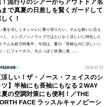
選！流行りのシアーからアウトドア名
品まで真夏の日差しを賢くガードして
涼しく！
い夏を涼しくオシャレに乗り切りたい。そんな願いに応え
べく、メンズノンノウェブではとにかく涼しいに特化した
イテムを総力特集中。今回は、夏の「長袖なのに涼しいシ
ツ」にフォーカス。大人っぽく快適に着 ……
FASHION
2026.07.27
【涼しい！ザ・ノース・フェイスのシ
ャツ】半袖にも長袖にもなる２WAY
は夏の空調対策にも便利！／THE
NORTH FACE ラッスルキャノピーシ