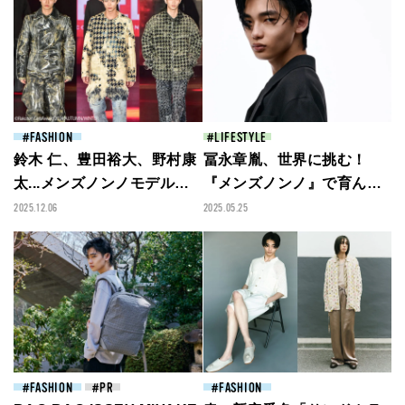
FASHION
LIFESTYLE
鈴木 仁、豊田裕大、野村康
冨永章胤、世界に挑む！
太...メンズノンノモデルが
『メンズノンノ』で育んだ
「ディーゼル」の新作をラ
思い出と未来の話【専属モ
2025.12.06
2025.05.25
ンウェイで披露！／Rakute
デル卒業スペシャルインタ
n GirlsAward 2025 AUTU
ビュー】
MN/WINTERレポート
FASHION
FASHION