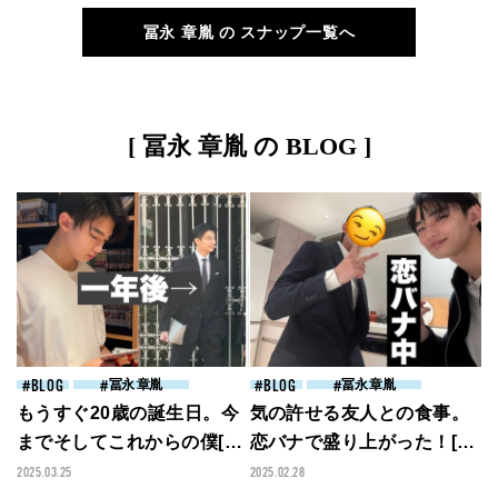
服スナップ】
プ】
冨永 章胤 の スナップ一覧へ
[ 冨永 章胤 の BLOG ]
BLOG
冨永 章胤
BLOG
冨永 章胤
もうすぐ20歳の誕生日。今
気の許せる友人との食事。
までそしてこれからの僕[冨
恋バナで盛り上がった！[冨
永章胤ブログ]
永章胤ブログ]
2025.03.25
2025.02.28