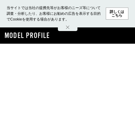
当サイトでは当社の提携先等がお客様のニーズ等について
詳しくは
調査・分析したり、お客様にお勧めの広告を表示する目的
こちら
でCookieを使用する場合があります。
ホーム
モデル募集
ランキング
ファッション
ビューテ
MODEL PROFILE