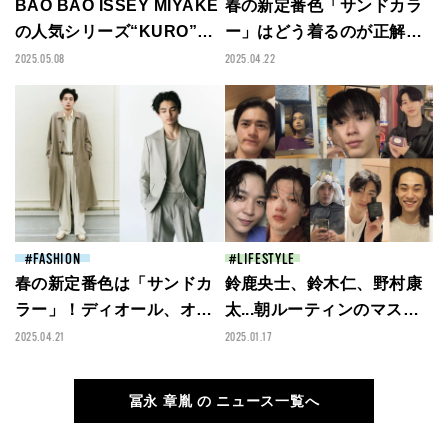
BAO BAO ISSEY MIYAKE
春の新定番色「サンドカラ
の人気シリーズ“KURO”の
ー」はどう着るのが正解？
「ONE-TONE」でコーディ
最旬スタイリング７選！
2025.05.08
2025.04.22
ネートに静かな個性を！
FASHION
LIFESTYLE
春の新定番色は「サンドカ
鈴鹿央士、鈴木仁、野村康
ラー」！ディオール、オー
太...朝ルーティンのマスト
ラリー...最強ブランドでみ
アイテム、ハンドケア...メ
2025.04.21
2025.01.17
つけた洗練のアイテムで着
ンズノンノモデルたちの“ガ
こなしをアップデート！
チ”ビューティ事情とは？
冨永 章胤 の ニュース一覧へ