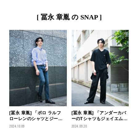
[ 冨永 章胤 の SNAP ]
[冨永 章胤] 「アンダーカバ
[冨永 章胤] 「ポロ ラルフ
ーのTシャツもジェイエムウ
ローレンのシャツとジーン
エストンのレザーシューズ
ズで、気負わないクリーン
2024.09.20
2024.10.09
も大好きなブラックで！」
なスタイルに」【メンズノ
【メンズノンノモデルの私
ンノモデルの私服スナッ