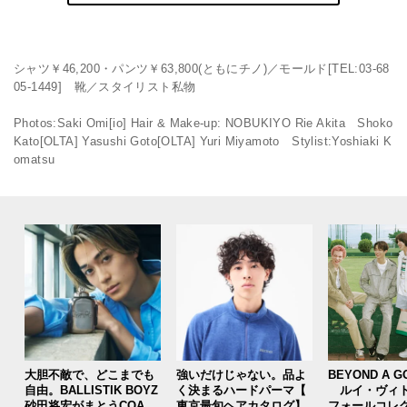
シャツ￥46,200・パンツ￥63,800(ともにチノ)／モールド[TEL:03-68
05-1449] 靴／スタイリスト私物
Photos:Saki Omi[io] Hair & Make-up: NOBUKIYO Rie Akita Shoko
Kato[OLTA] Yasushi Goto[OLTA] Yuri Miyamoto Stylist:Yoshiaki K
omatsu
大胆不敵で、どこまでも
強いだけじゃない。品よ
BEYOND A G
自由。BALLISTIK BOYZ
く決まるハードパーマ【
ルイ・ヴィト
砂田将宏がまとうCOACH
東京最旬ヘアカタログ】
フォールコレ