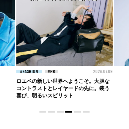
26.07.09
BEAUTY
2026.07.09
FAS
夏のパーマ、さらにあか抜け。N.（エヌ
ドット）のスタイリングアイテムで作る
旬ヘアのテクニックを、人気３サロンに
教わった！