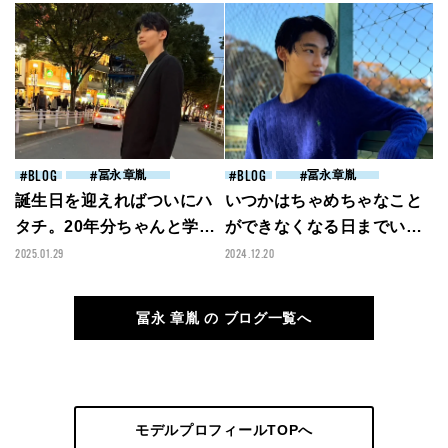
BLOG
冨永 章胤
BLOG
冨永 章胤
誕生日を迎えればついにハ
いつかはちゃめちゃなこと
タチ。20年分ちゃんと学べ
ができなくなる日までいろ
ているのかな？[冨永章胤ブ
んな経験をしていきたい[冨
2025.01.29
2024.12.20
ログ]
永章胤ブログ]
冨永 章胤 の ブログ一覧へ
モデルプロフィールTOPへ