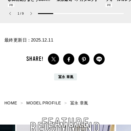
の新作フレグランス「コ
描くプレッピ
ーチ ピュア プラチナム
1
/
9
パルファム」
最終更新日 :
2025.12.11
冨永 章胤
HOME
MODEL PROFILE
冨永 章胤
FEATURE
RECOMMEND