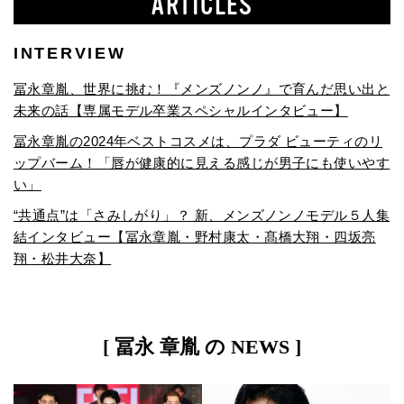
ARTICLES
INTERVIEW
冨永章胤、世界に挑む！『メンズノンノ』で育んだ思い出と
未来の話【専属モデル卒業スペシャルインタビュー】
冨永章胤の2024年ベストコスメは、プラダ ビューティのリ
ップバーム！「唇が健康的に見える感じが男子にも使いやす
い」
“共通点”は「さみしがり」？ 新、メンズノンノモデル５人集
結インタビュー【冨永章胤・野村康太・髙橋大翔・四坂亮
翔・松井大奈】
[ 冨永 章胤 の NEWS ]