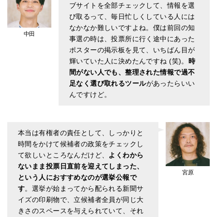
ブサイトを全部チェックして、情報を選
び取るって、毎日忙しくしている人には
なかなか難しいですよね。僕は前回の知
中田
事選の時は、投票所に行く途中にあった
ポスターの掲示板を見て、いちばん目が
輝いていた人に決めたんですね (笑)。
時
間がない人でも、整理された情報で過不
足なく選び取れるツール
があったらいい
んですけど。
本当は有権者の責任として、しっかりと
時間をかけて候補者の政策をチェックし
て欲しいところなんだけど、
よくわから
ないまま投票日直前を迎えてしまった、
宮原
という人におすすめなのが選挙公報で
す
。選挙が始まってから配られる新聞サ
イズの印刷物で、立候補者全員が同じ大
きさのスペースを与えられていて、それ