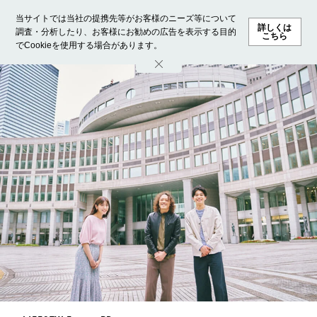
当サイトでは当社の提携先等がお客様のニーズ等について
詳しくは
調査・分析したり、お客様にお勧めの広告を表示する目的
こちら
でCookieを使用する場合があります。
ホーム
モデル募集
ランキング
ファッション
ビューテ