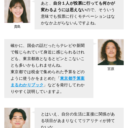
あと、
自分１人が投票に行っても何かが
変わるようには思えない
ので、そういう
意味でも投票に行くモチベーションはな
かなか上がらないんですよね。
貴島
確かに、国会の話だったらテレビや新聞
で報じられていて身近に感じられるけれ
ども、東京都政となるとピンとこないこ
とも多いかもしれませんね。
宮原
東京都では税金で集められた予算をどの
ように使うかをまとめた「
東京都予算案
まるわかりブック
」などを発行してわか
りやすく説明していますよ。
とはいえ、自分の生活に直接に関係があ
る項目があまりなくてリアリティが持て
ないな......。