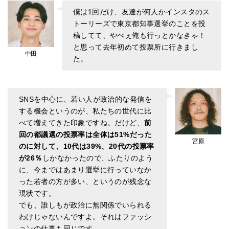
僕は1回だけ、友達が何人かインスタのス
トーリーズで東京都知事選挙のことを投
稿してて、やべぇ俺も行っとかなきゃ！
と思って去年初めて投票所に行きまし
中田
た。
SNSを中心に、若い人が政治的な発信を
する機会というのが、私たちの世代に比
べて増えてきた印象ですね。だけど、
前
回の都議選の投票率は全体は51%だった
宮原
のに対して、10代は39%、20代の投票率
が26％
しかなかったので、ふたりのよう
に、今まではあまり選挙に行っていなか
った若者の方が多い、というのが残念な
現状です。
でも、誰しもが政治に無関係でいられる
わけじゃないんですよ。それはファッシ
ョンの仕事も同じです。