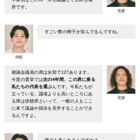
所です。
宮原
すごい数の椅子が並んでるんですね。
中田
都議会議員の席は全部で127あります。
今度の選挙では
次の4年間、この席に座る
私たちの代表を選ぶ
んです。今私たちが
立っている、議場よりも高いところにあ
宮原
る席は傍聴席といって、一般の人もここ
に来て議論や採決を見学することができ
るんですよ。