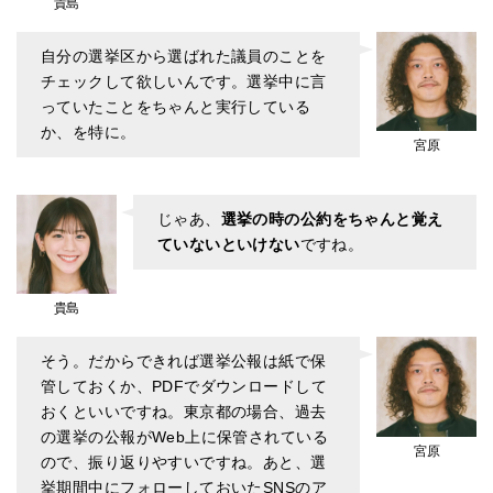
貴島
自分の選挙区から選ばれた議員のことを
チェックして欲しいんです。選挙中に言
っていたことをちゃんと実行している
か、を特に。
宮原
じゃあ、
選挙の時の公約をちゃんと覚え
ていないといけない
ですね。
貴島
そう。だからできれば選挙公報は紙で保
管しておくか、PDFでダウンロードして
おくといいですね。東京都の場合、過去
の選挙の公報がWeb上に保管されている
宮原
ので、振り返りやすいですね。あと、選
挙期間中にフォローしておいたSNSのア