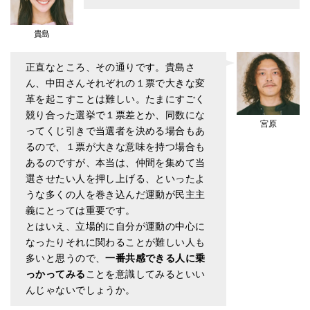
貴島
正直なところ、その通りです。貴島さ
ん、中田さんそれぞれの１票で大きな変
革を起こすことは難しい。たまにすごく
競り合った選挙で１票差とか、同数にな
宮原
ってくじ引きで当選者を決める場合もあ
るので、１票が大きな意味を持つ場合も
あるのですが、本当は、仲間を集めて当
選させたい人を押し上げる、といったよ
うな多くの人を巻き込んだ運動が民主主
義にとっては重要です。
とはいえ、立場的に自分が運動の中心に
なったりそれに関わることが難しい人も
多いと思うので、
一番共感できる人に乗
っかってみる
ことを意識してみるといい
んじゃないでしょうか。