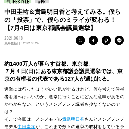
LIFESTYLE
中田圭祐＆貴島明日香と考えてみる。僕ら
の「投票」で、僕らのミライが変わる！
【7月4日は東京都議会議員選挙】
2021.06.18
最終更新日 :
2022.05.24
約1400万人が暮らす首都、東京都。
７月４日(日)にある東京都議会議員選挙では、東
京の有権者の代表である127人が選ばれる。
選挙には行ったほうがいい気がするけれど、何を考えて候補
者を選べばいいのか、選挙に行くことにどんな意味があるの
かわからない、というメンズノンノ読者も少なくないので
は？
そこで今回は、ノンノモデル
貴島明日香
さんとメンズノンノ
モデル
中田圭祐
が、これまで数々の選挙の取材をしているラ