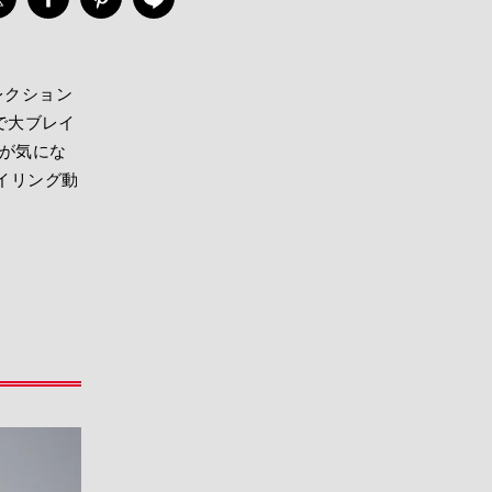
レクション
で大ブレイ
人が気にな
イリング動