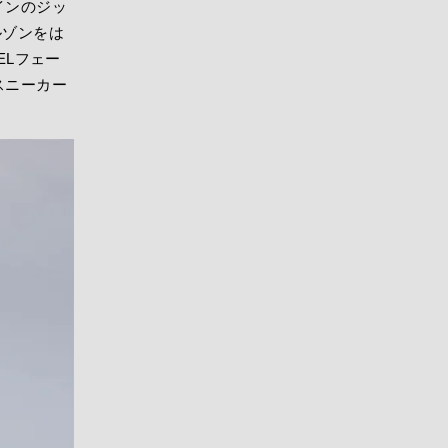
インのジッ
ルゾンをは
ELフェー
スニーカー