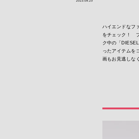
2023.09.25
ハイエンドなファ
をチェック！ 
ク中の「DIES
ったアイテムを
画もお見逃しな