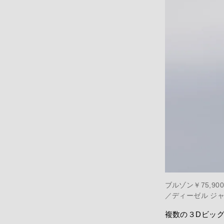
ブルゾン￥75,90
／ディーゼル ジ
複数の３Dビッ