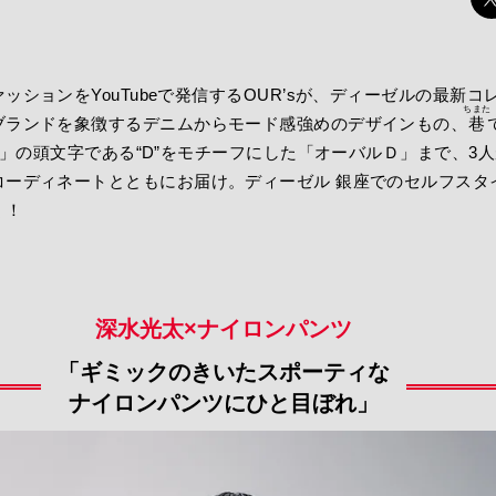
ッションをYouTubeで発信するOUR’sが、ディーゼルの最新コ
ちまた
ブランドを象徴するデニムからモード感強めのデザインもの、
巷
EL」の頭文字である“D”をモチーフにした「オーバルＤ」まで、3
コーディネートとともにお届け。ディーゼル 銀座でのセルフスタ
く！
深水光太×ナイロンパンツ
「ギミックのきいたスポーティな
ナイロンパンツにひと目ぼれ」