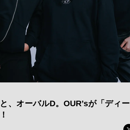
と、オーバルD。OUR’sが「ディ
！