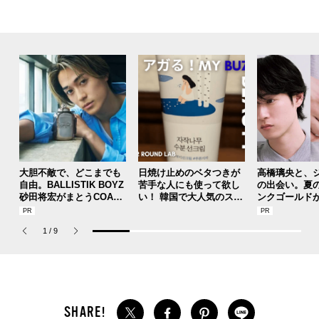
大胆不敵で、どこまでも
日焼け止めのベタつきが
高橋璃央と、
自由。BALLISTIK BOYZ
苦手な人にも使って欲し
の出会い。夏
砂田将宏がまとうCOACH
い！ 韓国で大人気のスト
ンクゴールド
の新作フレグランス「コ
レスフリーな“水分サンク
SUMMER PIN
ーチ ピュア プラチナム
リーム”
Jouete! Vol.1
1
/
9
パルファム」