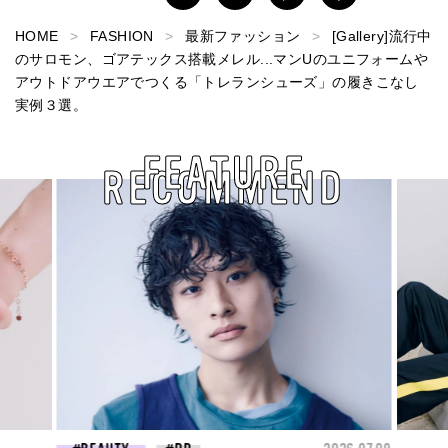
HOME
FASHION
最新ファッション
[Gallery]流行中
のサロモン、ゴアテックス搭載メレル...マンUのユニフォームや
アウトドアウエアでつくる「トレランシューズ」の履きこなし
実例３選。
FEATURE
RECOMMEND