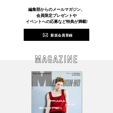
Instagram
TikTok
X
Facebook
Pinterest
LINE
WEB
編集部からのメールマガジン、
会員限定プレゼントや
PUSH
イベントへの応募など特典が満載!
新規会員登録
MAGAZINE