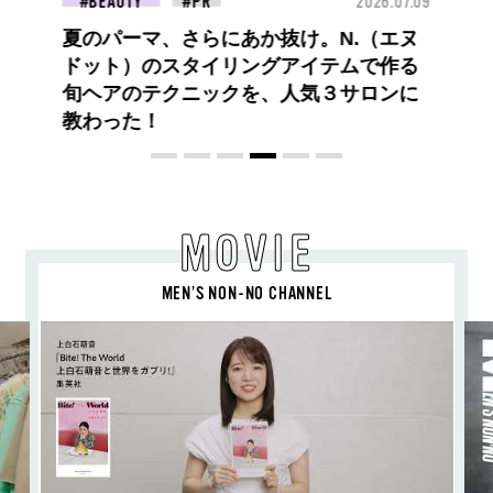
26.07.09
FASHION
2026.07.09
FAS
ロエベの新しい世界へようこそ。大胆な
コントラストとレイヤードの先に。装う
喜び、明るいスピリット
MOVIE
MEN’S NON-NO CHANNEL