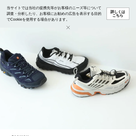
当サイトでは当社の提携先等がお客様のニーズ等について
詳しくは
調査・分析したり、お客様にお勧めの広告を表示する目的
こちら
でCookieを使用する場合があります。
ホーム
モデル募集
ランキング
ファッション
ビューテ