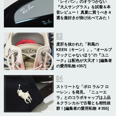
「レイバン」のオラつかない
『大人サングラス』を試着＆本
音レビュー！ 真夏に買うべき４
選を服好きが掛け比べてみた！
度肝を抜かれた「和風の
KEEN（キーン）」。“オールブ
ラックじゃないほう”の『ユニ
ーク』は配色が大天才！[編集者
の愛用私物 #357]
ストリートな「ポロ ラルフ ロ
ーレン」を発見。「ニューエ
ラ」とのコラボキャップは上品
＆クラシカルで古着とも相性抜
群！[編集者の愛用私物 ＃355]