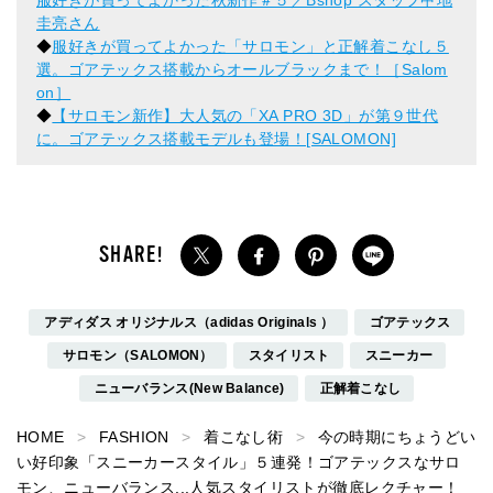
圭亮さん
◆
服好きが買ってよかった「サロモン」と正解着こなし５
選。ゴアテックス搭載からオールブラックまで！［Salom
on］
◆
【サロモン新作】大人気の「XA PRO 3D」が第９世代
に。ゴアテックス搭載モデルも登場！[SALOMON]
アディダス オリジナルス（adidas Originals ）
ゴアテックス
サロモン（SALOMON）
スタイリスト
スニーカー
ニューバランス(New Balance)
正解着こなし
HOME
FASHION
着こなし術
今の時期にちょうどい
い好印象「スニーカースタイル」５連発！ゴアテックスなサロ
モン、ニューバランス...人気スタイリストが徹底レクチャー！