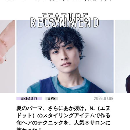
FEATURE
RECOMMEND
26.07.09
FASHION
2026.07.09
FAS
【PRADA × NI-KI(ENHYPEN)】時をかけ
る、ニューモード