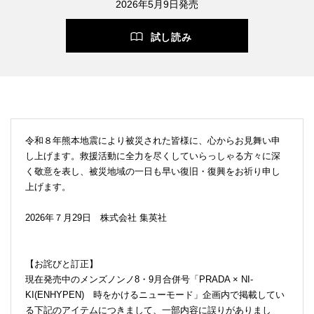
2026年5月9日発売
試し読み
令和８年熊本地震により被災された皆様に、心からお見舞い申
し上げます。救援活動に全力を尽くしていらっしゃる方々に深
く敬意を表し、被災地域の一日も早い復旧・復興をお祈り申し
上げます。
2026年７月29日 株式会社 集英社
【お詫びと訂正】
現在発売中のメンズノンノ8・9月合併号「PRADA × NI-
KI(ENHYPEN) 時をかけるニューモード」企画内で掲載してい
る下記のアイテムにつきまして、一部内容に誤りがありまし