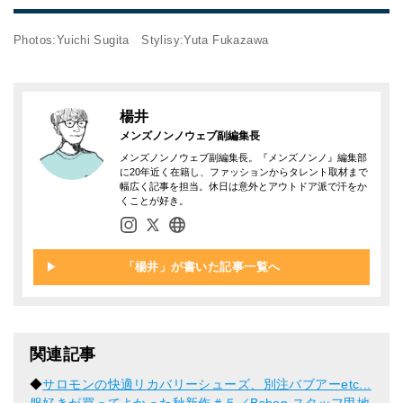
Photos:Yuichi Sugita Stylisy:Yuta Fukazawa
楊井
メンズノンノウェブ副編集長
メンズノンノウェブ副編集長。『メンズノンノ』編集部
に20年近く在籍し、ファッションからタレント取材まで
幅広く記事を担当。休日は意外とアウトドア派で汗をか
くことが好き。
「楊井」が書いた記事一覧へ
関連記事
◆
サロモンの快適リカバリーシューズ、別注バブアーetc...
服好きが買ってよかった秋新作＃５／Bshop スタッフ甲地