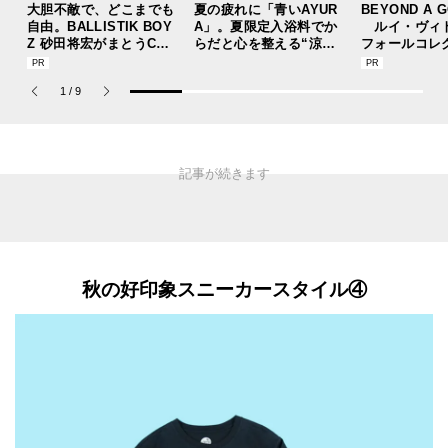
大胆不敵で、どこまでも
夏の疲れに「青いAYUR
BEYOND A 
自由。BALLISTIK BOY
A」。夏限定入浴料でか
ルイ・ヴィ
Z 砂田将宏がまとうCOA
らだと心を整える“涼体
フォールコレ
CHの新作フレグランス
験”を【ひんやりコスメ
描くプレッピ
「コーチ ピュア プラチ
レビュー／アユーラ「メ
1
/
9
ナム パルファム」
ディテーションバス（香
涼み）α」】
秋の好印象スニーカースタイル④