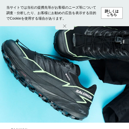
当サイトでは当社の提携先等がお客様のニーズ等について
詳しくは
調査・分析したり、お客様にお勧めの広告を表示する目的
こちら
でCookieを使用する場合があります。
ホーム
モデル募集
ランキング
ファッション
ビューテ