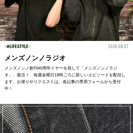
LIFESTYLE
2026.08.07
メンズノンノラジオ
メンズノンノ創刊40周年イヤーを祝して「メンズノンノラジ
オ」、復活！ 毎週金曜日18時ごろに新しいエピソードを配信し
ます。お便りやリクエストは、各記事の専用フォームから受付
中！