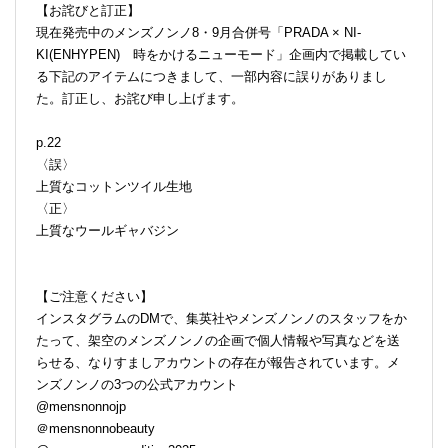
【お詫びと訂正】
現在発売中のメンズノンノ8・9月合併号「PRADA × NI-
KI(ENHYPEN) 時をかけるニューモード」企画内で掲載してい
る下記のアイテムにつきまして、一部内容に誤りがありまし
た。訂正し、お詫び申し上げます。
p.22
〈誤〉
上質なコットンツイル生地
〈正〉
上質なウールギャバジン
【ご注意ください】
インスタグラムのDMで、集英社やメンズノンノのスタッフをか
たって、架空のメンズノンノの企画で個人情報や写真などを送
らせる、なりすましアカウントの存在が報告されています。メ
ンズノンノの3つの公式アカウント
@mensnonnojp
＠mensnonnobeauty