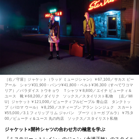
［右／守屋］ジャケット（ラッド ミュージシャン）￥67,100／サカス ピー
アール シャツ¥31,900・パンツ¥41,800・ベルト¥36,300（すべてワコマ
リア）／パラダイス トウキョウ Ｔシャツ￥8,800／エイチ ビューティ＆
ユース 靴￥68,200／ダイリク ソックス／スタイリスト私物 ［左／MI
U］ジャケット￥121,000／ビューティフルピープル 青山店 タンクトッ
プ（パロマ ウール）￥8,250／スティーブン アラン シンジュク スカート
¥55,000／3.1 フィリップ リム ジャパン ブーツ（トーガ プルラ）￥75,9
00／ビューティ＆ユース 丸の内店 ソックス／スタイリスト私物
ジャケット×開衿シャツの合わせ方の極意を学ぶ
『ミステリー・トレイン』のジュン（永瀬正敏）のスタイル