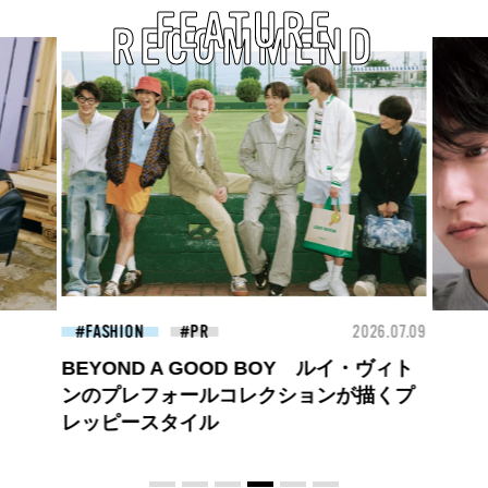
FEATURE
RECOMMEND
026.07.09
FASHION
2026.07.09
BE
・ヴィト
高橋璃央と、ジュエッテの出会い。夏の
描くプ
定番、ピンクゴールドが印象的
な“SUMMER PINK”［meets Jouete!
Vol.12］