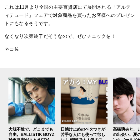
これは11月より全国の主要百貨店にて展開される「アルテ
ィテュード」フェアで対象商品を買ったお客様へのプレゼン
トにもなるそうです。
なくなり次第終了だそうなので、ぜひチェックを！
ネコ佐
大胆不敵で、どこまでも
日焼け止めのベタつきが
高橋璃央と、
自由。BALLISTIK BOYZ
苦手な人にも使って欲し
の出会い。夏
砂田将宏がまとうCOACH
い！ 韓国で大人気のスト
ンクゴールド