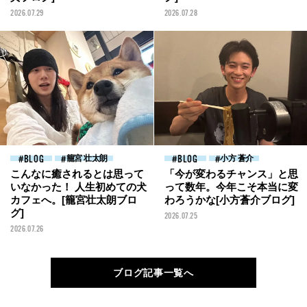
2026.07.29
2026.07.28
BLOG
籠宮 壮太朗
BLOG
小方 蒼介
こんなに癒されるとは思って
「今が変わるチャンス」と思
いなかった！ 人生初めての犬
って数年。今年こそ本当に変
カフェへ。[籠宮壮太朗ブロ
わろうかな[小方蒼介ブログ]
グ]
2026.07.25
2026.07.26
ブログ記事一覧へ