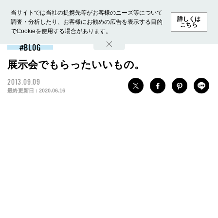
当サイトでは当社の提携先等がお客様のニーズ等について
詳しくは
調査・分析したり、お客様にお勧めの広告を表示する目的
こちら
でCookieを使用する場合があります。
ホーム
モデル募集
ランキング
ファッション
ビューテ
BLOG
展示会でもらったいいもの。
2013.09.09
最終更新日 :
2020.06.16