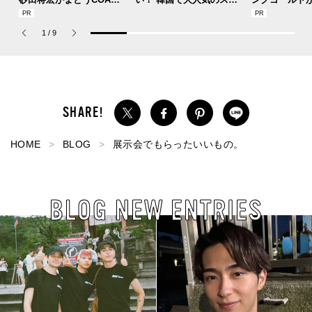
の新作フレグランス「コ
レスフリーな“水分サンク
SUMMER PIN
ーチ ピュア プラチナム
リーム”
Jouete! Vol.1
1
/
9
パルファム」
HOME
BLOG
展示会でもらったいいもの。
BLOG NEW ENTRIES