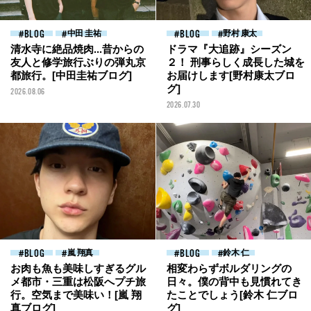
BLOG
中田 圭祐
BLOG
野村 康太
清水寺に絶品焼肉...昔からの
ドラマ『大追跡』シーズン
友人と修学旅行ぶりの弾丸京
２！ 刑事らしく成長した城を
都旅行。[中田圭祐ブログ]
お届けします[野村康太ブロ
グ]
2026.08.06
2026.07.30
BLOG
嵐 翔真
BLOG
鈴木 仁
お肉も魚も美味しすぎるグル
相変わらずボルダリングの
メ都市・三重は松阪へプチ旅
日々。僕の背中も見慣れてき
行。空気まで美味い！[嵐 翔
たことでしょう[鈴木 仁ブロ
真ブログ]
グ]