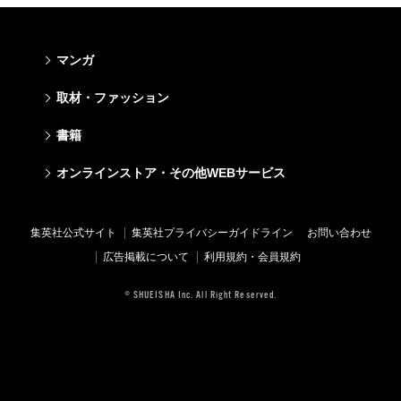
マンガ
少年マンガ
青年マンガ
少女マンガ
女性マンガ
取材・ファッション
週刊少年ジャンプ
週刊ヤングジャンプ
りぼん
Cookie
ファッション・美容
芸能・情報・スポーツ
書籍
ジャンプSQ
ヤングジャンプ定期購読デジタル
マーガレット
Cocohana
Seventeen
Myojo
Vジャンプ
ヤンジャン！
別冊マーガレット
office YOU
文芸・文庫・総合
学芸・ノンフィクション・新書
ライトノベル・ノベライズ
キッズ
オンラインストア・その他WEBサービス
non-no
週プレNEWS
最強ジャンプ
となりのヤングジャンプ
マンガMee公式サイト
マンガMee公式サイト
すばる
集英社学芸部 - 学芸・ノンフィクション
集英社Webマガジン コバルト
集英社みらい文庫
BAILA
週プレ グラジャパ!
オンラインストア
その他WEBサービス
少年ジャンプ+
グランドジャンプ
リマコミ
リマコミ
小説すばる
集英社ビジネス書
集英社オレンジ文庫
集英社の児童図書 S-KIDS.LAND
MAQUIA
Sportiva
OTO
集英社アドナビ
ジャンプTOON
ウルトラジャンプ
ジャンプTOON
ジャンプTOON
集英社公式サイト
集英社プライバシーガイドライン
お問い合わせ
集英社 文芸ステーション
集英社新書
シフォン文庫
SPUR
パラスポ
SHUEISHA MANGA-ART HERITAGE
集英社エディターズ・ラボ
ZEBRACK
少年ジャンプ+
ZEBRACK
ZEBRACK
広告掲載について
利用規約・会員規約
web 集英社文庫
集英社新書プラス - 知の水先案内人
ダッシュエックス文庫公式サイト
LEE
ジャンプキャラクターズストア
ジャンプルーキー！
ジャンプTOON
マンガMeets
マンガMeets
青春と読書
1日5分で、明日は変わる よみタイ yomitai
JUMP j-BOOKS
eclat
© SHUEISHA Inc. All Right Reserved.
HAPPY PLUS STORE
S-MANGA
ZEBRACK
S-MANGA
S-MANGA
アジア人物史
kotoba
T JAPAN
SHUEISHA VOX
集英社ジャンプリミックス
S-MANGA
集英社コミック文庫
集英社コミック文庫
e!集英社
HAPPY PLUS ONE
LEEマルシェ
集英社コミック文庫
集英社ジャンプリミックス
情報・知識＆オピニオン imidas
MEN'S NON-NO
SHOP Marisol
集英社コミック文庫
UOMO
eclat premium