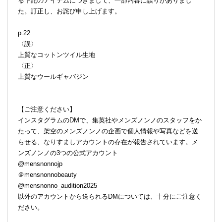
る下記のアイテムにつきまして、一部内容に誤りがありまし
た。訂正し、お詫び申し上げます。
p.22
〈誤〉
上質なコットンツイル生地
〈正〉
上質なウールギャバジン
【ご注意ください】
インスタグラムのDMで、集英社やメンズノンノのスタッフをか
たって、架空のメンズノンノの企画で個人情報や写真などを送
らせる、なりすましアカウントの存在が報告されています。メ
ンズノンノの3つの公式アカウント
@mensnonnojp
＠mensnonnobeauty
@mensnonno_audition2025
以外のアカウントから送られるDMについては、十分にご注意く
ださい。