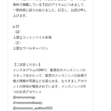
画内で掲載している下記のアイテムにつきまして、
一部内容に誤りがありました。訂正し、お詫び申し
上げます。
p.22
〈誤〉
上質なコットンツイル生地
〈正〉
上質なウールギャバジン
【ご注意ください】
インスタグラムのDMで、集英社やメンズノンノの
スタッフをかたって、架空のメンズノンノの企画で
個人情報や写真などを送らせる、なりすましアカウ
ントの存在が報告されています。メンズノンノの3
つの公式アカウント
@mensnonnojp
＠mensnonnobeauty
2026.07.09
BEAUTY
@mensnonno_audition2025