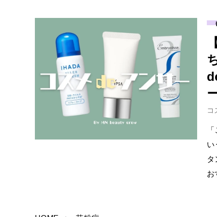
d
コ
「
い
タ
お