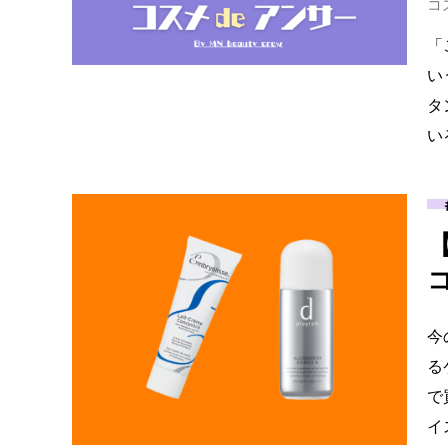
コ
「
い
タ
い
今
る
で
イ