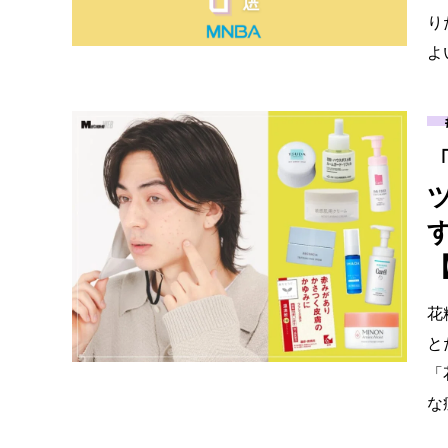
り
よ
花
と
「
な