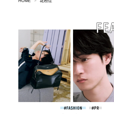
HOME
花粉症
FE
2026.07.09
FASHION