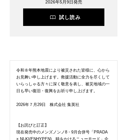
2026年5月9日発売
試し読み
令和８年熊本地震により被災された皆様に、心から
お見舞い申し上げます。救援活動に全力を尽くして
いらっしゃる方々に深く敬意を表し、被災地域の一
日も早い復旧・復興をお祈り申し上げます。
2026年７月29日 株式会社 集英社
【お詫びと訂正】
現在発売中のメンズノンノ8・9月合併号「PRADA
× NI-KI(ENHYPEN) 時をかけるニューモード」企