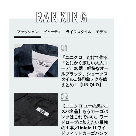
RANKING
「ユニクロ」だけで作る
『とにかく涼しい大人コ
ーデ』20選！軽快なオー
ルブラック、ショーツス
タイル...好印象テクを総
まとめ！【UNIQLO】
【ユニクロ ユーの黒いコ
スパ名品】もうカーゴパ
ンツはこれでいい。ワー
ドローブに加えたい最強
の１本／Uniqlo U ワイ
ドフィットカーゴパンツ