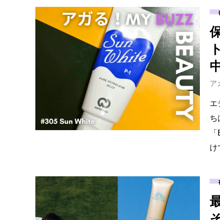
ア
エ
ち
「
け