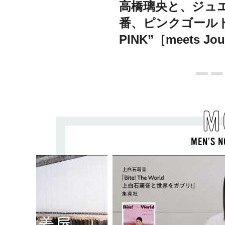
高橋璃央と、ジュ
番、ピンクゴールド
PINK”［meets Joue
M
MEN’S N