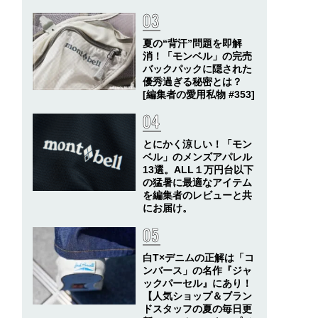
夏の“背汗”問題を即解
消！「モンベル」の完売
バックパックに隠された
優秀過ぎる秘密とは？
[編集者の愛用私物 #353]
とにかく涼しい！「モン
ベル」のメンズアパレル
13選。ALL１万円台以下
の猛暑に最適なアイテム
を編集者のレビューと共
にお届け。
白T×デニムの正解は「コ
ンバース」の名作『ジャ
ックパーセル』にあり！
【人気ショップ＆ブラン
ドスタッフの夏の毎日更