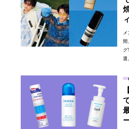
メ
間
グ
選
ー