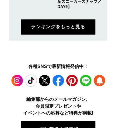
新スニーカースナップ／
DAY9】
ランキングをもっと見る
各種SNSで最新情報発信中！
Instagram
TikTok
X
Facebook
Pinterest
LINE
WEB
編集部からのメールマガジン、
会員限定プレゼントや
PUSH
イベントへの応募など特典が満載!